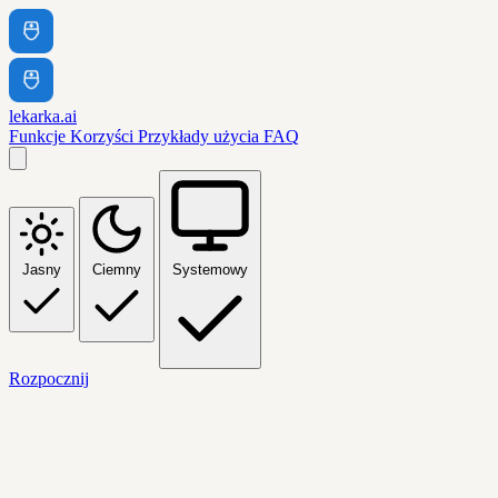
lekarka.ai
Funkcje
Korzyści
Przykłady użycia
FAQ
Jasny
Ciemny
Systemowy
Rozpocznij