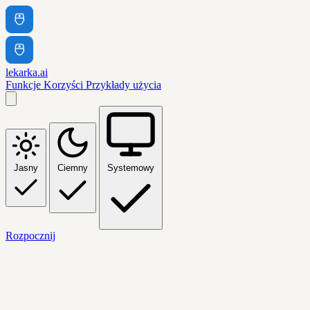
lekarka.ai
Funkcje
Korzyści
Przykłady użycia
Jasny
Ciemny
Systemowy
Rozpocznij