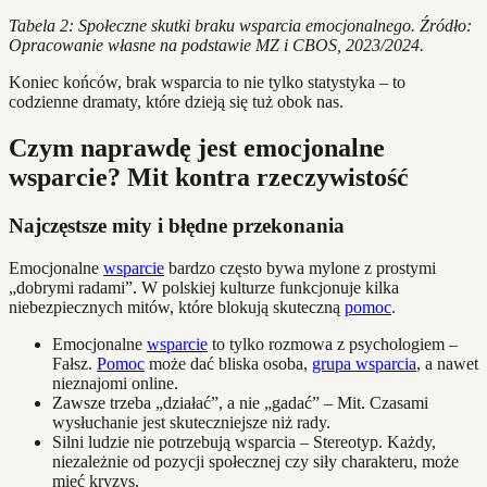
Tabela 2: Społeczne skutki braku wsparcia emocjonalnego. Źródło:
Opracowanie własne na podstawie MZ i CBOS, 2023/2024.
Koniec końców, brak wsparcia to nie tylko statystyka – to
codzienne dramaty, które dzieją się tuż obok nas.
Czym naprawdę jest emocjonalne
wsparcie? Mit kontra rzeczywistość
Najczęstsze mity i błędne przekonania
Emocjonalne
wsparcie
bardzo często bywa mylone z prostymi
„dobrymi radami”. W polskiej kulturze funkcjonuje kilka
niebezpiecznych mitów, które blokują skuteczną
pomoc
.
Emocjonalne
wsparcie
to tylko rozmowa z psychologiem –
Fałsz.
Pomoc
może dać bliska osoba,
grupa wsparcia
, a nawet
nieznajomi online.
Zawsze trzeba „działać”, a nie „gadać” – Mit. Czasami
wysłuchanie jest skuteczniejsze niż rady.
Silni ludzie nie potrzebują wsparcia – Stereotyp. Każdy,
niezależnie od pozycji społecznej czy siły charakteru, może
mieć kryzys.