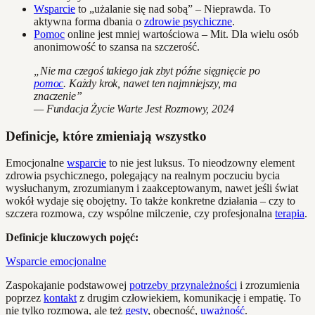
Wsparcie
to „użalanie się nad sobą” – Nieprawda. To
aktywna forma dbania o
zdrowie psychiczne
.
Pomoc
online jest mniej wartościowa – Mit. Dla wielu osób
anonimowość to szansa na szczerość.
„Nie ma czegoś takiego jak zbyt późne sięgnięcie po
pomoc
. Każdy krok, nawet ten najmniejszy, ma
znaczenie”
— Fundacja Życie Warte Jest Rozmowy, 2024
Definicje, które zmieniają wszystko
Emocjonalne
wsparcie
to nie jest luksus. To nieodzowny element
zdrowia psychicznego, polegający na realnym poczuciu bycia
wysłuchanym, zrozumianym i zaakceptowanym, nawet jeśli świat
wokół wydaje się obojętny. To także konkretne działania – czy to
szczera rozmowa, czy wspólne milczenie, czy profesjonalna
terapia
.
Definicje kluczowych pojęć:
Wsparcie emocjonalne
Zaspokajanie podstawowej
potrzeby przynależności
i zrozumienia
poprzez
kontakt
z drugim człowiekiem, komunikację i empatię. To
nie tylko rozmowa, ale też
gesty
, obecność,
uważność
.