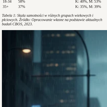
18-34
58%
K: 40%, M: 53%
35+
37%
K: 35%, M: 39%
Tabela 1: Skala samotności w różnych grupach wiekowych i
płciowych. Źródło: Opracowanie własne na podstawie aktualnych
badań CBOS, 2023.