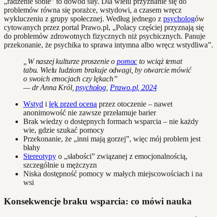
„radzenie sobie” to dowód siły. Dla wielu przyznanie się do
problemów równa się porażce, wstydowi, a czasem wręcz
wykluczeniu z grupy społecznej. Według jednego z
psycholog
ów
cytowanych przez portal Prawo.pl, „Polacy częściej przyznają się
do problemów zdrowotnych fizycznych niż psychicznych. Panuje
przekonanie, że psychika to sprawa intymna albo wręcz wstydliwa”.
„W naszej kulturze proszenie o
pomoc
to wciąż temat
tabu. Wielu ludziom brakuje odwagi, by otwarcie mówić
o swoich emocjach czy lękach”
— dr Anna Król,
psycholog
,
Prawo.pl, 2024
Wstyd
i
lęk przed oceną
przez otoczenie – nawet
anonimowość nie zawsze przełamuje barier
Brak wiedzy o dostępnych formach wsparcia – nie każdy
wie, gdzie szukać pomocy
Przekonanie, że „inni mają gorzej”, więc mój problem jest
błahy
Stereotypy
o „słabości” związanej z emocjonalnością,
szczególnie u mężczyzn
Niska dostępność pomocy w małych miejscowościach i na
wsi
Konsekwencje braku wsparcia: co mówi nauka