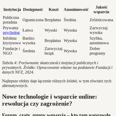
Jakość
Instytucja
Dostępność
Koszt
Anonimowość
wsparcia
Publiczna
Ograniczona
Bezpłatna
Średnia
Zróżnicowana
poradnia
Prywatny
Zazwyczaj
Łatwa
Wysoki
Wysoka
psycholog
wysoka
Infolinia
Bardzo
Szybka,
Bezpłatna
Wysoka
kryzysowa
wysoka
anonimowa
Fundacje i
Zazwyczaj
Dobre
Średnia
Wysoka
NGO
bezpł.
programy
Tabela 4: Porównanie skuteczności instytucji publicznych i
prywatnych. Źródło: Opracowanie własne na podstawie Fundacji i
danych NFZ, 2024.
Najlepsze efekty daje łączenie różnych źródeł, w tym również tych
alternatywnych.
Nowe technologie i wsparcie online:
rewolucja czy zagrożenie?
Forum, czaty, grupy wsparcia – kto tam naprawdę