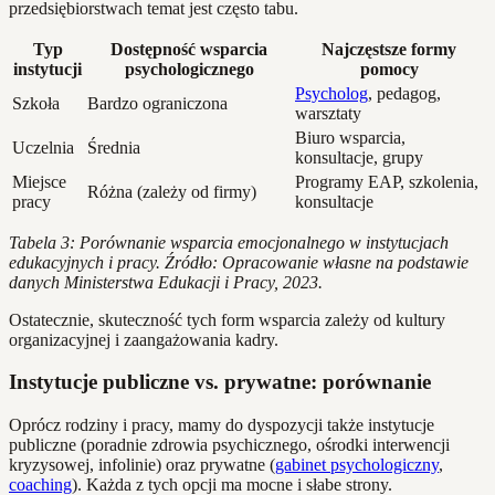
przedsiębiorstwach temat jest często tabu.
Typ
Dostępność wsparcia
Najczęstsze formy
instytucji
psychologicznego
pomocy
Psycholog
, pedagog,
Szkoła
Bardzo ograniczona
warsztaty
Biuro wsparcia,
Uczelnia
Średnia
konsultacje, grupy
Miejsce
Programy EAP, szkolenia,
Różna (zależy od firmy)
pracy
konsultacje
Tabela 3: Porównanie wsparcia emocjonalnego w instytucjach
edukacyjnych i pracy. Źródło: Opracowanie własne na podstawie
danych Ministerstwa Edukacji i Pracy, 2023.
Ostatecznie, skuteczność tych form wsparcia zależy od kultury
organizacyjnej i zaangażowania kadry.
Instytucje publiczne vs. prywatne: porównanie
Oprócz rodziny i pracy, mamy do dyspozycji także instytucje
publiczne (poradnie zdrowia psychicznego, ośrodki interwencji
kryzysowej, infolinie) oraz prywatne (
gabinet psychologiczny
,
coaching
). Każda z tych opcji ma mocne i słabe strony.