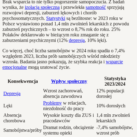
Brak wsparcia to nie tylko pogorszenie samopoczucia. Z badań
wynika, że
izolacja społeczna
i przewlekła
samotność
sprzyjają
rozwojowi depresji, zaburzeń lękowych i chorób
psychosomatycznych.
Statystyki
są bezlitosne: w 2023 roku w
Polsce wystawiono ponad 1,4 mln zwolnień lekarskich z powodu
zaburzeń psychicznych – to wzrost o 8,7% rok do roku. 25%
Polaków deklarowało w bieżącym roku zmaganie się z
zaburzeniami psychicznymi (12%
depresja
, 10% lęki).
Co więcej, choć liczba samobójstw w 2024 roku spadła o 7,4%
względem 2023, liczba prób samobójczych wśród młodzieży
wzrosła. Badania jasno pokazują, że szybka reakcja i
wsparcie
emocjonalne
mogą uratować życie.
Statystyka
Konsekwencja
Wpływ społeczny
2023/2024
Wzrost zachorowań,
12% populacji
Depresja
absencja zawodowa
dorosłej
Problemy
w relacjach,
Lęki
10% dorosłych
niezdolność do pracy
Absencja
Wysokie koszty dla ZUS i
1,4 mln zwolnień
chorobowa
pracodawców
lekarskich
Dramat rodzin, obciążenie
-7,4% samobójstw,
Samobójstwa/próby
systemu opieki
wzrost prób