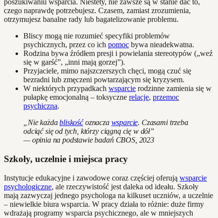
poszukiwaniu wsparcia. Niestety, nie zawsze są w stanie dać to,
czego naprawdę potrzebujesz. Czasem, zamiast zrozumienia,
otrzymujesz banalne rady lub bagatelizowanie problemu.
Bliscy mogą nie rozumieć specyfiki problemów
psychicznych, przez co ich
pomoc
bywa nieadekwatna.
Rodzina bywa źródłem presji i powielania stereotypów („weź
się w garść”, „inni mają gorzej”).
Przyjaciele, mimo najszczerszych chęci, mogą czuć się
bezradni lub zmęczeni powtarzającym się kryzysem.
W niektórych przypadkach
wsparcie
rodzinne zamienia się w
pułapkę emocjonalną – toksyczne
relacje
,
przemoc
psychiczna
.
„Nie każda
bliskość
oznacza
wsparcie
. Czasami trzeba
odciąć się od tych, którzy ciągną cię w dół”
— opinia na podstawie badań CBOS, 2023
Szkoły, uczelnie i miejsca pracy
Instytucje edukacyjne i zawodowe coraz częściej oferują
wsparcie
psychologiczne
, ale rzeczywistość jest daleka od ideału. Szkoły
mają zazwyczaj jednego psychologa na kilkuset uczniów, a uczelnie
– niewielkie biura wsparcia. W pracy działa to różnie: duże firmy
wdrażają programy wsparcia psychicznego, ale w mniejszych