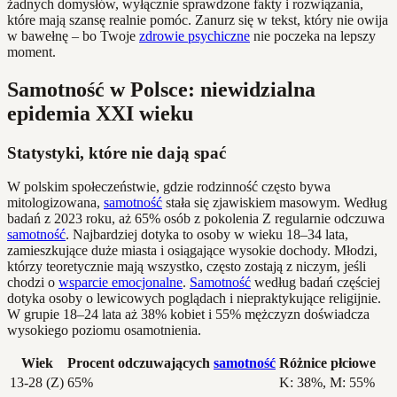
żadnych domysłów, wyłącznie sprawdzone fakty i rozwiązania,
które mają szansę realnie pomóc. Zanurz się w tekst, który nie owija
w bawełnę – bo Twoje
zdrowie psychiczne
nie poczeka na lepszy
moment.
Samotność w Polsce: niewidzialna
epidemia XXI wieku
Statystyki, które nie dają spać
W polskim społeczeństwie, gdzie rodzinność często bywa
mitologizowana,
samotność
stała się zjawiskiem masowym. Według
badań z 2023 roku, aż 65% osób z pokolenia Z regularnie odczuwa
samotność
. Najbardziej dotyka to osoby w wieku 18–34 lata,
zamieszkujące duże miasta i osiągające wysokie dochody. Młodzi,
którzy teoretycznie mają wszystko, często zostają z niczym, jeśli
chodzi o
wsparcie emocjonalne
.
Samotność
według badań częściej
dotyka osoby o lewicowych poglądach i niepraktykujące religijnie.
W grupie 18–24 lata aż 38% kobiet i 55% mężczyzn doświadcza
wysokiego poziomu osamotnienia.
Wiek
Procent odczuwających
samotność
Różnice płciowe
13-28 (Z)
65%
K: 38%, M: 55%