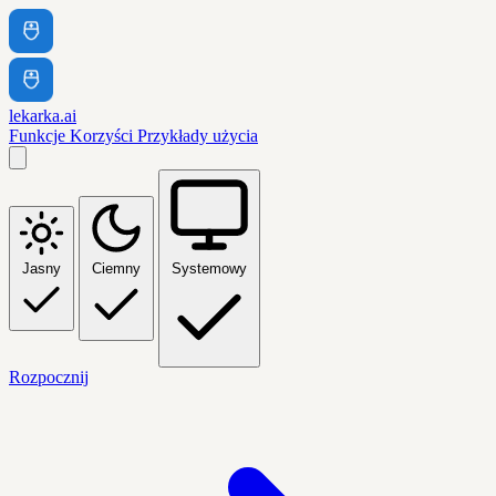
lekarka.ai
Funkcje
Korzyści
Przykłady użycia
Jasny
Ciemny
Systemowy
Rozpocznij