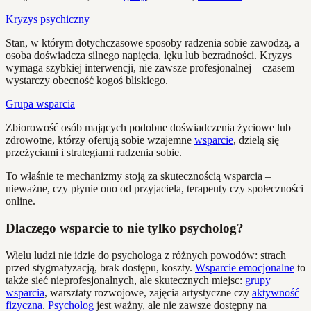
Kryzys psychiczny
Stan, w którym dotychczasowe sposoby radzenia sobie zawodzą, a
osoba doświadcza silnego napięcia, lęku lub bezradności. Kryzys
wymaga szybkiej interwencji, nie zawsze profesjonalnej – czasem
wystarczy obecność kogoś bliskiego.
Grupa wsparcia
Zbiorowość osób mających podobne doświadczenia życiowe lub
zdrowotne, którzy oferują sobie wzajemne
wsparcie
, dzielą się
przeżyciami i strategiami radzenia sobie.
To właśnie te mechanizmy stoją za skutecznością wsparcia –
nieważne, czy płynie ono od przyjaciela, terapeuty czy społeczności
online.
Dlaczego wsparcie to nie tylko psycholog?
Wielu ludzi nie idzie do psychologa z różnych powodów: strach
przed stygmatyzacją, brak dostępu, koszty.
Wsparcie emocjonalne
to
także sieć nieprofesjonalnych, ale skutecznych miejsc:
grupy
wsparcia
, warsztaty rozwojowe, zajęcia artystyczne czy
aktywność
fizyczna
.
Psycholog
jest ważny, ale nie zawsze dostępny na