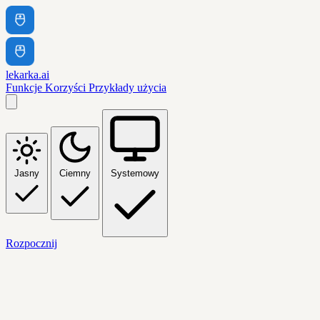
lekarka.ai
Funkcje
Korzyści
Przykłady użycia
Jasny
Ciemny
Systemowy
Rozpocznij