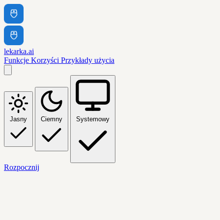
lekarka.ai
Funkcje
Korzyści
Przykłady użycia
Jasny
Ciemny
Systemowy
Rozpocznij