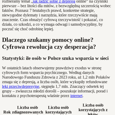
rozbieramy temat „
jak radzić sobie z depresją
online” na czynniki
pierwsze – bez litości dla mitów, z bezwzględną szczerością wobec
faktów. Poznasz 7 brutalnych prawd, konkretne strategie,
niewygodne dylematy i narzędzia, które rzeczywiście mają
znaczenie. Czas obnażyć cyfrową rzeczywistość i pokazać, co
działa, co szkodzi, a co wymaga odwagi i samodyscypliny, by
poczuć się choć odrobinę lepiej.
Dlaczego szukamy pomocy online?
Cyfrowa rewolucja czy desperacja?
Statystyki: ile osób w Polsce szuka wsparcia w sieci
W ostatnich latach obserwujemy prawdziwy exodus w stronę
cyfrowych form wsparcia psychicznego. Według danych
Narodowego Funduszu Zdrowia z 2023 roku, aż 1,2 mln Polaków
zmaga się z depresją, a liczba osób, które wykupiły refundowane
leki przeciwdepresyjne
, sięgnęła 1,7 mln. Znaczący odsetek tej
grupy – zwłaszcza młodzi dorośli – poszukuje informacji, porad i
kontaktu z psychoterapeutą właśnie przez
internet
.
Liczba osób
Liczba osób
Liczba osób
korzystających z
Rok
zdiagnozowanych
korzystających
leków