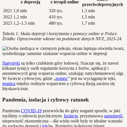
z depresją
z terapii online
przeciwdepresyjnych
2021
1,0 mln
320 tys.
1,3 mln
2022
1,2 mln
410 tys.
1,5 mln
2023
1,2–1,5 mln
480 tys.
1,7 mln
Tabela 1: Skala depresji i korzystania z pomocy online w Polsce.
Źródło: Opracowanie własne na podstawie danych NFZ, 2023-24.
Statystyki
są tylko czubkiem góry lodowej. Szacuje się, że nawet
kilkaset tysięcy osób regularnie korzysta z forów, aplikacji i
anonimowych grup wsparcia online, szukając natychmiastowej ulgi.
W świecie cyfrowym, gdzie „
pomoc
” jest na wyciągnięcie ręki,
granica
między realnym wsparciem a cyfrową iluzją zaciera się
błyskawicznie.
Pandemia, izolacja i cyfrowy ratunek
Pandemia
COVID-19
przewróciła do góry nogami sposób, w jaki
myślimy o zdrowiu psychicznym.
Izolacja
, przymusowa
samotność
,
niepewność ekonomiczna – dla wielu osób były to idealne warunki
do rozkwitu depresji i
lęk
ów. Pomiędzy kolejnymi falami