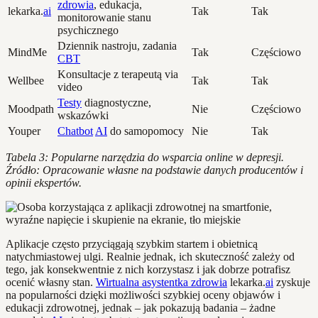
zdrowia
, edukacja,
lekarka.
ai
Tak
Tak
monitorowanie stanu
psychicznego
Dziennik nastroju, zadania
MindMe
Tak
Częściowo
CBT
Konsultacje z terapeutą via
Wellbee
Tak
Tak
video
Testy
diagnostyczne,
Moodpath
Nie
Częściowo
wskazówki
Youper
Chatbot
AI
do samopomocy
Nie
Tak
Tabela 3: Popularne narzędzia do wsparcia online w depresji.
Źródło: Opracowanie własne na podstawie danych producentów i
opinii ekspertów.
Aplikacje często przyciągają szybkim startem i obietnicą
natychmiastowej ulgi. Realnie jednak, ich skuteczność zależy od
tego, jak konsekwentnie z nich korzystasz i jak dobrze potrafisz
ocenić własny stan.
Wirtualna asystentka zdrowia
lekarka.
ai
zyskuje
na popularności dzięki możliwości szybkiej oceny objawów i
edukacji zdrowotnej, jednak – jak pokazują badania – żadne