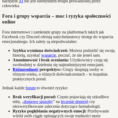
narzędzie
AI
nie jest substytutem terapii prowadzonej przez
człowieka.
Fora i grupy wsparcia – moc i ryzyka społeczności
online
Fora internetowe i zamknięte grupy na platformach takich jak
Facebook czy Discord oferują natychmiastowy dostęp do wsparcia
emocjonalnego. Ich zalety są niepodważalne:
Szybka wymiana doświadczeń:
Możesz podzielić się swoją
historią, uzyskać
wsparcie
, poczuć, że nie jesteś sam.
Anonimowość i brak oceniania:
Użytkownicy czują się
swobodniej w dzieleniu się najtrudniejszymi emocjami.
Różnorodność
perspektyw:
Grupy skupiają osoby w
różnym wieku, o różnych doświadczeniach – to kopalnia
praktycznych porad.
Jednak każde
forum
to również ryzyko:
Brak weryfikacji porad:
Często pojawiają się szkodliwe
mity, „
domowe sposoby
” na
leczenie depresji
czy
niezweryfikowane zalecenia dotyczące farmakologii.
Ryzyko pogłębiania negatywnych emocji:
Przebywanie
wśród osób ciągle opisujących swoje trudności może