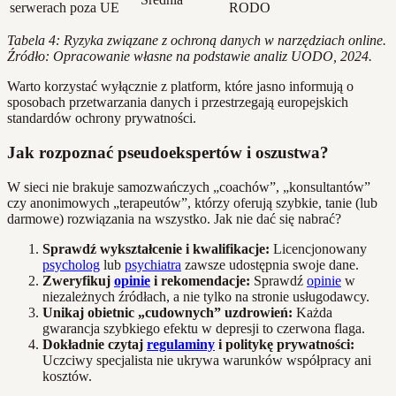
serwerach poza UE
RODO
Tabela 4: Ryzyka związane z ochroną danych w narzędziach online.
Źródło: Opracowanie własne na podstawie analiz UODO, 2024.
Warto korzystać wyłącznie z platform, które jasno informują o
sposobach przetwarzania danych i przestrzegają europejskich
standardów ochrony prywatności.
Jak rozpoznać pseudoekspertów i oszustwa?
W sieci nie brakuje samozwańczych „coachów”, „konsultantów”
czy anonimowych „terapeutów”, którzy oferują szybkie, tanie (lub
darmowe) rozwiązania na wszystko. Jak nie dać się nabrać?
Sprawdź wykształcenie i kwalifikacje:
Licencjonowany
psycholog
lub
psychiatra
zawsze udostępnia swoje dane.
Zweryfikuj
opinie
i rekomendacje:
Sprawdź
opinie
w
niezależnych źródłach, a nie tylko na stronie usługodawcy.
Unikaj obietnic „cudownych” uzdrowień:
Każda
gwarancja szybkiego efektu w depresji to czerwona flaga.
Dokładnie czytaj
regulaminy
i politykę prywatności:
Uczciwy specjalista nie ukrywa warunków współpracy ani
kosztów.