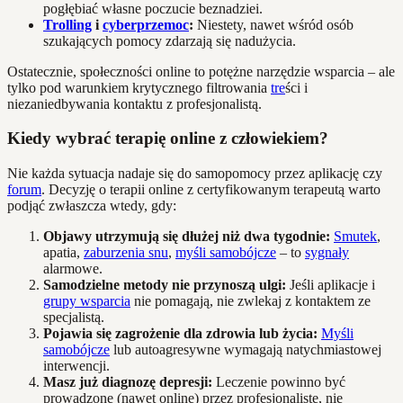
pogłębiać własne poczucie beznadziei.
Trolling
i
cyberprzemoc
:
Niestety, nawet wśród osób
szukających pomocy zdarzają się nadużycia.
Ostatecznie, społeczności online to potężne narzędzie wsparcia – ale
tylko pod warunkiem krytycznego filtrowania
tre
ści i
niezaniedbywania kontaktu z profesjonalistą.
Kiedy wybrać terapię online z człowiekiem?
Nie każda sytuacja nadaje się do samopomocy przez aplikację czy
forum
. Decyzję o terapii online z certyfikowanym terapeutą warto
podjąć zwłaszcza wtedy, gdy:
Objawy utrzymują się dłużej niż dwa tygodnie:
Smutek
,
apatia,
zaburzenia snu
,
myśli samobójcze
– to
sygnały
alarmowe.
Samodzielne metody nie przynoszą ulgi:
Jeśli aplikacje i
grupy wsparcia
nie pomagają, nie zwlekaj z kontaktem ze
specjalistą.
Pojawia się zagrożenie dla zdrowia lub życia:
Myśli
samobójcze
lub autoagresywne wymagają natychmiastowej
interwencji.
Masz już diagnozę depresji:
Leczenie powinno być
prowadzone (nawet online) przez profesjonalistę, nie