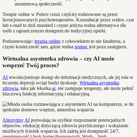
anonimową społeczność.
Terapie online w Polsce coraz częściej realizowane są przez
licencjonowanych psychoterapeutów. Konsultacje przez wideo, czat
lub e-mail to dziś standard i często jedyna realna alternatywa dla
osób z ograniczonym dostępem do tradycyjnej opieki.
Podsumowując:
terapia online
z człowiekiem to nie fanaberia, a
często konieczność tam, gdzie realna
pomoc
jest poza zasięgiem.
Wirtualna asystentka zdrowia – czy AI może
wesprzeć Twój proces?
AI
rewolucjonizuje dostęp do informacji medycznych, ale jej rola w
leczeniu depresji wciąż budzi dyskusje.
Wirtualna asystentka
zdrowia
, taka jak lekarka.
ai
, nie zastępuje terapeuty, ale może pełnić
kluczową funkcję informacyjną i edukacyjną.
Algorytmy
AI
pozwalają na szybkie rozpoznanie potencjalnych
objawów, edukację dotyczącą zdrowia psychicznego i wskazanie
możliwych ścieżek wsparcia. Ich zaletą jest dostępność 24/7,
anonimowość i brak barier finansowych. Wadą – brak