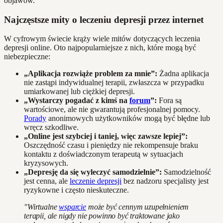
objawów.
Najczęstsze mity o leczeniu depresji przez internet
W cyfrowym świecie krąży wiele mitów dotyczących leczenia
depresji online. Oto najpopularniejsze z nich, które mogą być
niebezpieczne:
„Aplikacja rozwiąże problem za mnie”:
Żadna aplikacja
nie zastąpi indywidualnej terapii, zwłaszcza w przypadku
umiarkowanej lub ciężkiej depresji.
„Wystarczy pogadać z kimś na
forum
”:
Fora są
wartościowe, ale nie gwarantują profesjonalnej pomocy.
Porady
anonimowych użytkowników mogą być błędne lub
wręcz szkodliwe.
„Online jest szybciej i taniej, więc zawsze lepiej”:
Oszczędność czasu i pieniędzy nie rekompensuje braku
kontaktu z doświadczonym terapeutą w sytuacjach
kryzysowych.
„Depresję da się wyleczyć samodzielnie”:
Samodzielność
jest cenna, ale
leczenie depresji
bez nadzoru specjalisty jest
ryzykowne i często nieskuteczne.
"Wirtualne
wsparcie
może być cennym uzupełnieniem
terapii, ale nigdy nie powinno być traktowane jako