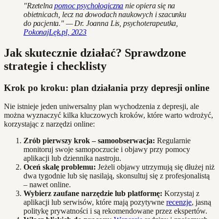
"Rzetelna
pomoc psychologiczna
nie opiera się na
obietnicach, lecz na dowodach naukowych i szacunku
do pacjenta." — Dr. Joanna Lis, psychoterapeutka,
PokonajLęk.pl, 2023
Jak skutecznie działać? Sprawdzone
strategie i checklisty
Krok po kroku: plan działania przy depresji online
Nie istnieje jeden uniwersalny plan wychodzenia z depresji, ale
można wyznaczyć kilka kluczowych kroków, które warto wdrożyć,
korzystając z narzędzi online:
Zrób pierwszy krok – samoobserwacja:
Regularnie
monitoruj swoje samopoczucie i objawy przy pomocy
aplikacji lub dziennika nastroju.
Oceń skalę problemu:
Jeżeli objawy utrzymują się dłużej niż
dwa tygodnie lub się nasilają, skonsultuj się z profesjonalistą
– nawet online.
Wybierz zaufane narzędzie lub platformę:
Korzystaj z
aplikacji lub serwisów, które mają pozytywne
recenzje
, jasną
politykę prywatności i są rekomendowane przez ekspertów.