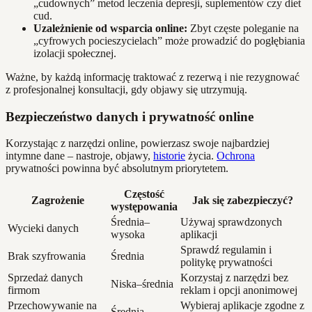
„cudownych” metod leczenia depresji, suplementów czy diet
cud.
Uzależnienie od wsparcia online:
Zbyt częste poleganie na
„cyfrowych pocieszycielach” może prowadzić do pogłębiania
izolacji społecznej.
Ważne, by każdą informację traktować z rezerwą i nie rezygnować
z profesjonalnej konsultacji, gdy objawy się utrzymują.
Bezpieczeństwo danych i prywatność online
Korzystając z narzędzi online, powierzasz swoje najbardziej
intymne dane – nastroje, objawy,
historie
życia.
Ochrona
prywatności powinna być absolutnym priorytetem.
Częstość
Zagrożenie
Jak się zabezpieczyć?
występowania
Średnia–
Używaj sprawdzonych
Wycieki danych
wysoka
aplikacji
Sprawdź regulamin i
Brak szyfrowania
Średnia
politykę prywatności
Sprzedaż danych
Korzystaj z narzędzi bez
Niska–średnia
firmom
reklam i opcji anonimowej
Przechowywanie na
Wybieraj aplikacje zgodne z
Średnia