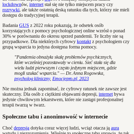
lockdown
ów,
internet
stał się nie tylko miejscem pracy czy
rozrywki
, ale także ostatnią deską ratunku dla tych, którzy nie mieli
dostępu do tradycyjnej terapii.
Badania
GUS
z 2022 roku pokazują, że odsetek osób
korzystających z pomocy psychologicznej online wzrósł o ponad
30% w porównaniu do okresu sprzed pandemii. Te liczby nie są
przypadkowe. Dla niektórych cyfrowy
kontakt
z psychologiem czy
grupą wsparcia to jedyna dostępna forma pomocy.
"Pandemia obnażyła skalę problemów psychicznych,
które wcześniej pozostawały w cieniu. Sieć stała się dla
wielu ludzi pierwszym i często jedynym miejscem, gdzie
mogli szukać wsparcia." — Dr. Anna Rogowska,
psycholog kliniczny
,
Emocjepro.pl, 2023
Nie można jednak zapominać, że cyfrowy ratunek nie zawsze jest
skuteczny. Dla osób z ciężkimi objawami depresji,
internet
bywa
jedynie chwilowym lekarstwem, które nie zastąpi profesjonalnej
terapii twarzą w twarz.
Społeczne tabu i anonimowość w internecie
Choć
depresja
dotyka coraz więcej ludzi, wciąż otacza ją
aura
wstydu i niezrozumienia. Właśnie to społeczne tabu sprawia, że tak