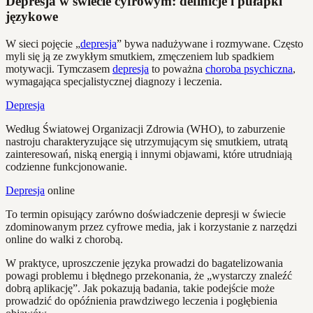
Depresja w świecie cyfrowym: definicje i pułapki
językowe
W sieci pojęcie „
depresja
” bywa nadużywane i rozmywane. Często
myli się ją ze zwykłym smutkiem, zmęczeniem lub spadkiem
motywacji. Tymczasem
depresja
to poważna
choroba psychiczna
,
wymagająca specjalistycznej diagnozy i leczenia.
Depresja
Według Światowej Organizacji Zdrowia (WHO), to zaburzenie
nastroju charakteryzujące się utrzymującym się smutkiem, utratą
zainteresowań, niską energią i innymi objawami, które utrudniają
codzienne funkcjonowanie.
Depresja
online
To termin opisujący zarówno doświadczenie depresji w świecie
zdominowanym przez cyfrowe media, jak i korzystanie z narzędzi
online do walki z chorobą.
W praktyce, uproszczenie języka prowadzi do bagatelizowania
powagi problemu i błędnego przekonania, że „wystarczy znaleźć
dobrą aplikację”. Jak pokazują badania, takie podejście może
prowadzić do opóźnienia prawdziwego leczenia i pogłębienia