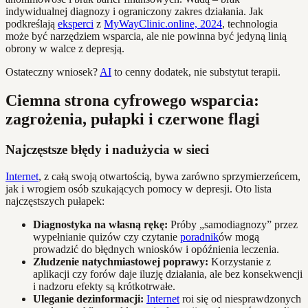
indywidualnej diagnozy i ograniczony zakres działania. Jak
podkreślają
eksperci
z
MyWayClinic.online, 2024
, technologia
może być narzędziem wsparcia, ale nie powinna być jedyną linią
obrony w walce z depresją.
Ostateczny wniosek?
AI
to cenny dodatek, nie substytut terapii.
Ciemna strona cyfrowego wsparcia:
zagrożenia, pułapki i czerwone flagi
Najczęstsze błędy i nadużycia w sieci
Internet
, z całą swoją otwartością, bywa zarówno sprzymierzeńcem,
jak i wrogiem osób szukających pomocy w depresji. Oto lista
najczęstszych pułapek:
Diagnostyka na własną rękę:
Próby „samodiagnozy” przez
wypełnianie quizów czy czytanie
poradnik
ów mogą
prowadzić do błędnych wniosków i opóźnienia leczenia.
Złudzenie natychmiastowej poprawy:
Korzystanie z
aplikacji czy forów daje iluzję działania, ale bez konsekwencji
i nadzoru efekty są krótkotrwałe.
Uleganie dezinformacji:
Internet
roi się od niesprawdzonych