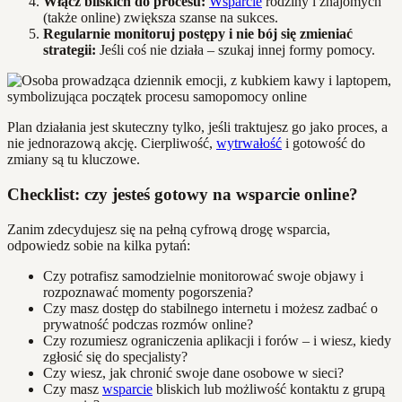
Włącz bliskich do procesu:
Wsparcie
rodziny i znajomych
(także online) zwiększa szanse na sukces.
Regularnie monitoruj postępy i nie bój się zmieniać
strategii:
Jeśli coś nie działa – szukaj innej formy pomocy.
Plan działania jest skuteczny tylko, jeśli traktujesz go jako proces, a
nie jednorazową akcję. Cierpliwość,
wytrwałość
i gotowość do
zmiany są tu kluczowe.
Checklist: czy jesteś gotowy na wsparcie online?
Zanim zdecydujesz się na pełną cyfrową drogę wsparcia,
odpowiedz sobie na kilka pytań:
Czy potrafisz samodzielnie monitorować swoje objawy i
rozpoznawać momenty pogorszenia?
Czy masz dostęp do stabilnego internetu i możesz zadbać o
prywatność podczas rozmów online?
Czy rozumiesz ograniczenia aplikacji i forów – i wiesz, kiedy
zgłosić się do specjalisty?
Czy wiesz, jak chronić swoje dane osobowe w sieci?
Czy masz
wsparcie
bliskich lub możliwość kontaktu z grupą