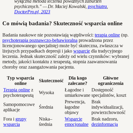
wyłączna metoda leczenia poważnych zaburzeń
psychicznych." — Dr. Maciej Kowalski,
psychiatra
,
DoctorPro.pl, 2023
Co mówią badania? Skuteczność wsparcia online
Badania naukowe nie pozostawiają wątpliwości:
terapia online
(np.
psychoterapia poznawczo-behawioralna
prowadzona przez
licencjonowanego specjalistę) może być skuteczna, zwłaszcza w
lżejszych przypadkach depresji i jako
wsparcie
dla tradycyjnego
leczenia. Jednak skuteczność zależy od wielu czynników: wybranej
metody, jakości kontaktu z terapeutą, stopnia zaawansowania
choroby oraz zaangażowania pacjenta.
Typ wsparcia
Dla kogo
Główne
Skuteczność
online
zalecane?
ograniczenia
Terapia online
z
Łagodne i
Dostępność
Wysoka
psychoterapeutą
umiarkowane
specjalistów, koszt
Prewencja,
Brak
Samopomocowe
Średnia
łagodne
indywidualizacji,
aplikacje
objawy
powierzchowność
Fora i
grupy
Niska–
Wsparcie
Brak nadzoru,
wsparcia
średnia
emocjonalne
dezinformacja