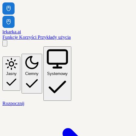
lekarka.ai
Funkcje
Korzyści
Przykłady użycia
Jasny
Ciemny
Systemowy
Rozpocznij