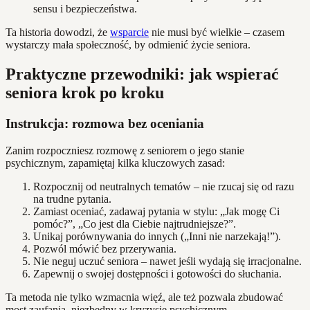
sensu i bezpieczeństwa.
Ta historia dowodzi, że
wsparcie
nie musi być wielkie – czasem
wystarczy mała społeczność, by odmienić życie seniora.
Praktyczne przewodniki: jak wspierać
seniora krok po kroku
Instrukcja: rozmowa bez oceniania
Zanim rozpoczniesz rozmowę z seniorem o jego stanie
psychicznym, zapamiętaj kilka kluczowych zasad:
Rozpocznij od neutralnych tematów – nie rzucaj się od razu
na trudne pytania.
Zamiast oceniać, zadawaj pytania w stylu: „Jak mogę Ci
pomóc?”, „Co jest dla Ciebie najtrudniejsze?”.
Unikaj porównywania do innych („Inni nie narzekają!”).
Pozwól mówić bez przerywania.
Nie neguj uczuć seniora – nawet jeśli wydają się irracjonalne.
Zapewnij o swojej dostępności i gotowości do słuchania.
Ta metoda nie tylko wzmacnia więź, ale też pozwala zbudować
most zaufania, niezbędny w kryzysie psychicznym.