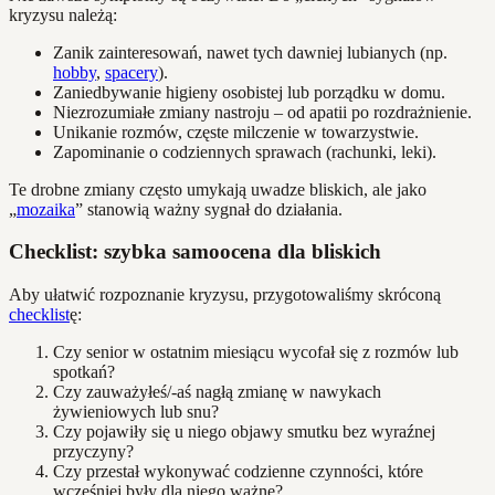
kryzysu należą:
Zanik zainteresowań, nawet tych dawniej lubianych (np.
hobby
,
spacery
).
Zaniedbywanie higieny osobistej lub porządku w domu.
Niezrozumiałe zmiany nastroju – od apatii po rozdrażnienie.
Unikanie rozmów, częste milczenie w towarzystwie.
Zapominanie o codziennych sprawach (rachunki, leki).
Te drobne zmiany często umykają uwadze bliskich, ale jako
„
mozaika
” stanowią ważny sygnał do działania.
Checklist: szybka samoocena dla bliskich
Aby ułatwić rozpoznanie kryzysu, przygotowaliśmy skróconą
checklist
ę:
Czy senior w ostatnim miesiącu wycofał się z rozmów lub
spotkań?
Czy zauważyłeś/-aś nagłą zmianę w nawykach
żywieniowych lub snu?
Czy pojawiły się u niego objawy smutku bez wyraźnej
przyczyny?
Czy przestał wykonywać codzienne czynności, które
wcześniej były dla niego ważne?