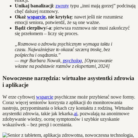
emocji.
Unikaj banalizacji
:
zwroty
typu „inni mają gorzej” podcinają
chęć dalszej rozmowy.
Okaż
wsparcie
, nie krytykę
: nawet jeśli nie rozumiesz
emocji seniora, potwierdź, że są one ważne.
Bądź cierpliwy/-a
: pierwsza rozmowa nie musi zakończyć
się przełomem – liczy się proces.
„Rozmowa o zdrowiu psychicznym wymaga taktu i
czasu. Najważniejsze to okazać szczerą troskę, bez
pośpiechu i osądzania.”
— mgr Barbara Nowak,
psycholog
, [Opracowanie
własne na podstawie rozmów z ekspertami, 2024]
Nowoczesne narzędzia: wirtualne asystentki zdrowia
i aplikacje
W erze cyfrowej
wsparcie
psychiczne może przybierać nowe formy.
Coraz więcej seniorów korzysta z aplikacji do monitorowania
nastroju, przypominania o lekach czy kontaktu z rodziną. Wirtualne
asystentki zdrowia, takie jak lekarka.
ai
, pozwalają na anonimowe
zdobywanie wiedzy, ocenę symptomów i szybkie uzyskanie
wskazówek – bez presji i oceniania.