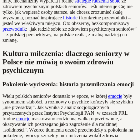
mity, mechanizmy wyparcia i realne
strategie radzenia sobie
ze
zdrowiem psychicznym polskich seniorów. Jeśli interesuje Cię nie
tylko, jak wspierać osoby starsze, ale chcesz zrozumieć skalę
wyzwania, poznać inspirujące
historie
i konkretne przewodniki –
jesteś we właściwym miejscu. Oto obszerny, bezkompromisowy
przewodnik
: „jak radzić sobie ze zdrowiem psychicznym seniorów”
– z polskiej perspektywy, na polskie realia, z realną nadzieją na
zmianę.
Kultura milczenia: dlaczego seniorzy w
Polsce nie mówią o swoim zdrowiu
psychicznym
Pokolenie wyciszenia: historia przemilczania emocji
Wielu polskich seniorów dorastało w epoce, w której
emocje
były
synonimem słabości, a rozmowy o psychice kończyły się szybkim
„nie przesadzaj”. Jak wynika z analiz socjologicznych
przytaczanych przez Instytut Psychologii PAN, w czasach PRL
trudne
emocje
maskowano codzienną walką o przetrwanie, a
okazywanie ich postrzegano jako zagrożenie dla rodzinnej
„solidności”. Wzorce tłumienia uczuć przechodziły z pokolenia na
pokolenie, tworząc szczelny mur milczenia wokół zdrowia