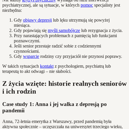
psychiatrycznej, ale są sytuacje, w których
pomoc
specjalisty jest
niezbędna:
Gdy
objawy depresji
lub lęku utrzymują się powyżej
miesiąca.
Gdy pojawiają się
myśli samobójcze
lub rezygnacja z życia.
Przy narastających problemach z pamięcią lub funkcjami
poznawczymi.
Jeśli senior przestaje radzić sobie z codziennymi
czynnościami.
Gdy
wsparcie
rodziny czy przyjaciół nie przynosi poprawy.
W takich sytuacjach
kontakt
z psychologiem, psychiatrą lub
terapeutą to akt odwagi – nie słabości.
Z życia wzięte: historie realnych seniorów
i ich rodzin
Case study 1: Anna i jej walka z depresją po
pandemii
Anna, 72-letnia emerytka z Warszawy, przed pandemią była
aktywna społecznie – uczęszczała na uniwersytet trzeciego wieku,