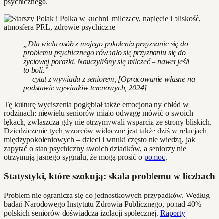
psychicznego.
„Dla wielu osób z mojego pokolenia przyznanie się do
problemu psychicznego równało się przyznaniu się do
życiowej porażki. Nauczyliśmy się milczeć – nawet jeśli
to boli.”
— cytat z wywiadu z seniorem, [Opracowanie własne na
podstawie wywiadów terenowych, 2024]
Tę kulturę wyciszenia pogłębiał także emocjonalny chłód w
rodzinach: niewielu seniorów miało odwagę mówić o swoich
lękach, zwłaszcza gdy nie otrzymywali wsparcia ze strony bliskich.
Dziedziczenie tych wzorców widoczne jest także dziś w relacjach
międzypokoleniowych – dzieci i wnuki często nie wiedzą, jak
zapytać o stan psychiczny swoich dziadków, a seniorzy nie
otrzymują jasnego sygnału, że mogą prosić o
pomoc
.
Statystyki, które szokują: skala problemu w liczbach
Problem nie ogranicza się do jednostkowych przypadków. Według
badań Narodowego Instytutu Zdrowia Publicznego, ponad 40%
polskich seniorów doświadcza izolacji społecznej.
Raporty