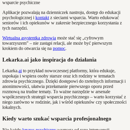
Aplikacje pozwalają na dzienniczek nastroju, dostęp do edukacji
psychologicznej i
kontakt
z sieciami wsparcia. Warto edukować
seniorów i ich opiekunów w zakresie bezpiecznego korzystania z
tych narzędzi.
Wirtualna asystentka zdrowia
może stać się „cyfrowym
towarzyszem” – nie zastąpi relacji, ale może być pierwszym
krokiem do otwarcia się na
pomoc
.
Lekarka.ai jako inspiracja do działania
Lekarka.
ai
to przykład nowoczesnej platformy, która edukuje,
uspokaja i wspiera osoby starsze oraz ich rodziny w tematach
zdrowia psychicznego. Dzięki dostępowi do rzetelnych informacji i
anonimowości, ułatwia przełamanie pierwszego oporu przed
rozmową na trudne tematy. To ważne narzędzie w arsenale
współczesnych strategii wsparcia psychicznego – warto korzystać z
niego zarówno w rodzinie, jak i wśród opiekunów czy społeczności
lokalnych.
Kiedy warto szukać wsparcia profesjonalnego
Nie każdy
kryzys psychiczny
wymaga od razu interwencji