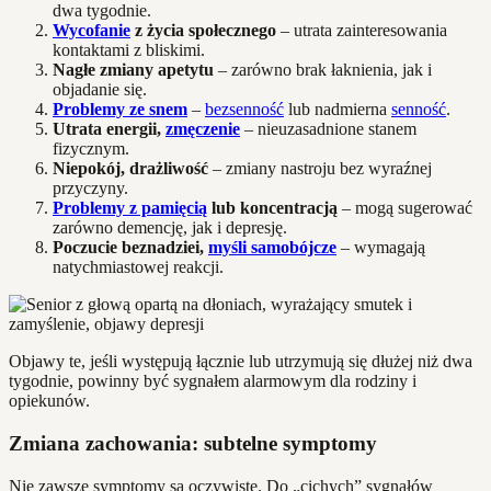
dwa tygodnie.
Wycofanie
z życia społecznego
– utrata zainteresowania
kontaktami z bliskimi.
Nagłe zmiany apetytu
– zarówno brak łaknienia, jak i
objadanie się.
Problemy ze snem
–
bezsenność
lub nadmierna
senność
.
Utrata energii,
zmęczenie
– nieuzasadnione stanem
fizycznym.
Niepokój, drażliwość
– zmiany nastroju bez wyraźnej
przyczyny.
Problemy z pamięcią
lub koncentracją
– mogą sugerować
zarówno demencję, jak i depresję.
Poczucie beznadziei,
myśli samobójcze
– wymagają
natychmiastowej reakcji.
Objawy te, jeśli występują łącznie lub utrzymują się dłużej niż dwa
tygodnie, powinny być sygnałem alarmowym dla rodziny i
opiekunów.
Zmiana zachowania: subtelne symptomy
Nie zawsze symptomy są oczywiste. Do „cichych” sygnałów