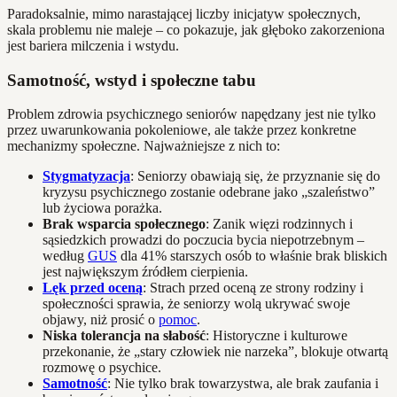
Paradoksalnie, mimo narastającej liczby inicjatyw społecznych,
skala problemu nie maleje – co pokazuje, jak głęboko zakorzeniona
jest bariera milczenia i wstydu.
Samotność, wstyd i społeczne tabu
Problem zdrowia psychicznego seniorów napędzany jest nie tylko
przez uwarunkowania pokoleniowe, ale także przez konkretne
mechanizmy społeczne. Najważniejsze z nich to:
Stygmatyzacja
: Seniorzy obawiają się, że przyznanie się do
kryzysu psychicznego zostanie odebrane jako „szaleństwo”
lub życiowa porażka.
Brak wsparcia społecznego
: Zanik więzi rodzinnych i
sąsiedzkich prowadzi do poczucia bycia niepotrzebnym –
według
GUS
dla 41% starszych osób to właśnie brak bliskich
jest największym źródłem cierpienia.
Lęk przed oceną
: Strach przed oceną ze strony rodziny i
społeczności sprawia, że seniorzy wolą ukrywać swoje
objawy, niż prosić o
pomoc
.
Niska tolerancja na słabość
: Historyczne i kulturowe
przekonanie, że „stary człowiek nie narzeka”, blokuje otwartą
rozmowę o psychice.
Samotność
: Nie tylko brak towarzystwa, ale brak zaufania i