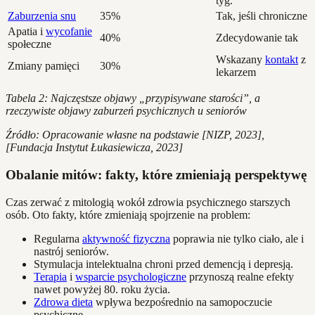
tyg.
Zaburzenia snu
35%
Tak, jeśli chroniczne
Apatia i
wycofanie
40%
Zdecydowanie tak
społeczne
Wskazany
kontakt
z
Zmiany pamięci
30%
lekarzem
Tabela 2: Najczęstsze objawy „przypisywane starości”, a
rzeczywiste objawy zaburzeń psychicznych u seniorów
Źródło: Opracowanie własne na podstawie [NIZP, 2023],
[Fundacja Instytut Łukasiewicza, 2023]
Obalanie mitów: fakty, które zmieniają perspektywę
Czas zerwać z mitologią wokół zdrowia psychicznego starszych
osób. Oto fakty, które zmieniają spojrzenie na problem:
Regularna
aktywność fizyczna
poprawia nie tylko ciało, ale i
nastrój seniorów.
Stymulacja intelektualna chroni przed demencją i depresją.
Terapia
i
wsparcie psychologiczne
przynoszą realne efekty
nawet powyżej 80. roku życia.
Zdrowa dieta
wpływa bezpośrednio na samopoczucie
psychiczne.