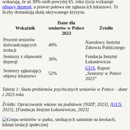
wskazują, że aż 30% osób powyżej 65. roku życia wykazuje
objawy depresji
, a prawie połowa nie zgłasza ich lekarzowi. Te
liczby demaskują skalę ukrywanego kryzysu.
Dane dla
Wskaźnik
seniorów w Polsce
Źródło
2023
Procent seniorów
Narodowy Instytut
doświadczających
40%
Zdrowia Publicznego
izolacji
Seniorzy z objawami
Fundacja Instytut
30%
depresji
Łukasiewicza
GUS
, Raport
Seniorzy zgłaszający
52%
„Seniorzy w Polsce
objawy lekarzowi
2023”
Tabela 1: Skala problemów psychicznych seniorów w Polsce – dane
z 2023 roku
Źródło: Opracowanie własne na podstawie [NIZP, 2023], [
GUS
,
2023], [Fundacja Instytut Łukasiewicza, 2023]