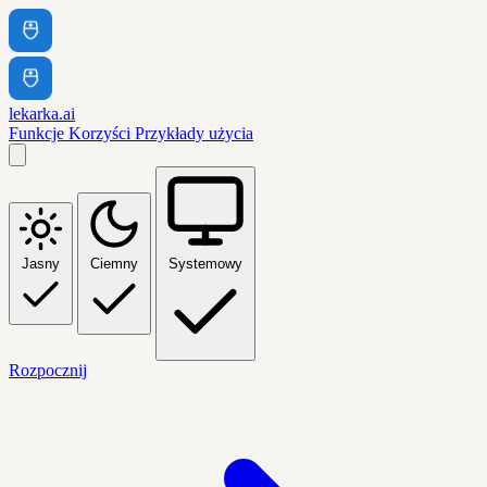
lekarka.ai
Funkcje
Korzyści
Przykłady użycia
Jasny
Ciemny
Systemowy
Rozpocznij