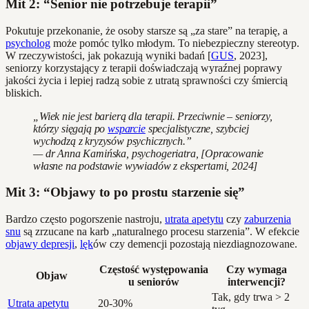
Mit 2: “Senior nie potrzebuje terapii”
Pokutuje przekonanie, że osoby starsze są „za stare” na terapię, a
psycholog
może pomóc tylko młodym. To niebezpieczny stereotyp.
W rzeczywistości, jak pokazują wyniki badań [
GUS
, 2023],
seniorzy korzystający z terapii doświadczają wyraźnej poprawy
jakości życia i lepiej radzą sobie z utratą sprawności czy śmiercią
bliskich.
„Wiek nie jest barierą dla terapii. Przeciwnie – seniorzy,
którzy sięgają po
wsparcie
specjalistyczne, szybciej
wychodzą z kryzysów psychicznych.”
— dr Anna Kamińska, psychogeriatra, [Opracowanie
własne na podstawie wywiadów z ekspertami, 2024]
Mit 3: “Objawy to po prostu starzenie się”
Bardzo często pogorszenie nastroju,
utrata apetytu
czy
zaburzenia
snu
są zrzucane na karb „naturalnego procesu starzenia”. W efekcie
objawy depresji
,
lęk
ów czy demencji pozostają niezdiagnozowane.
Częstość występowania
Czy wymaga
Objaw
u seniorów
interwencji?
Tak, gdy trwa > 2
Utrata apetytu
20-30%