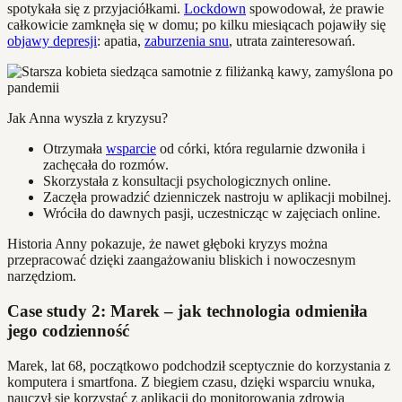
spotykała się z przyjaciółkami.
Lockdown
spowodował, że prawie
całkowicie zamknęła się w domu; po kilku miesiącach pojawiły się
objawy depresji
: apatia,
zaburzenia snu
, utrata zainteresowań.
Jak Anna wyszła z kryzysu?
Otrzymała
wsparcie
od córki, która regularnie dzwoniła i
zachęcała do rozmów.
Skorzystała z konsultacji psychologicznych online.
Zaczęła prowadzić dzienniczek nastroju w aplikacji mobilnej.
Wróciła do dawnych pasji, uczestnicząc w zajęciach online.
Historia Anny pokazuje, że nawet głęboki kryzys można
przepracować dzięki zaangażowaniu bliskich i nowoczesnym
narzędziom.
Case study 2: Marek – jak technologia odmieniła
jego codzienność
Marek, lat 68, początkowo podchodził sceptycznie do korzystania z
komputera i smartfona. Z biegiem czasu, dzięki wsparciu wnuka,
nauczył się korzystać z aplikacji do monitorowania zdrowia