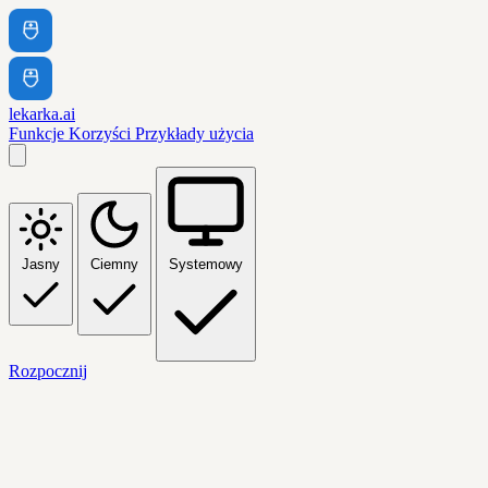
lekarka.ai
Funkcje
Korzyści
Przykłady użycia
Jasny
Ciemny
Systemowy
Rozpocznij