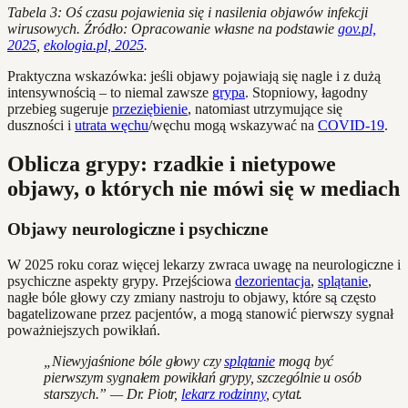
Tabela 3: Oś czasu pojawienia się i nasilenia objawów infekcji
wirusowych. Źródło: Opracowanie własne na podstawie
gov.pl,
2025
,
ekologia.pl, 2025
.
Praktyczna wskazówka: jeśli objawy pojawiają się nagle i z dużą
intensywnością – to niemal zawsze
grypa
. Stopniowy, łagodny
przebieg sugeruje
przeziębienie
, natomiast utrzymujące się
duszności i
utrata węchu
/węchu mogą wskazywać na
COVID-19
.
Oblicza grypy: rzadkie i nietypowe
objawy, o których nie mówi się w mediach
Objawy neurologiczne i psychiczne
W 2025 roku coraz więcej lekarzy zwraca uwagę na neurologiczne i
psychiczne aspekty grypy. Przejściowa
dezorientacja
,
splątanie
,
nagłe bóle głowy czy zmiany nastroju to objawy, które są często
bagatelizowane przez pacjentów, a mogą stanowić pierwszy sygnał
poważniejszych powikłań.
„Niewyjaśnione bóle głowy czy
splątanie
mogą być
pierwszym sygnałem powikłań grypy, szczególnie u osób
starszych.” — Dr. Piotr,
lekarz rodzinny
, cytat.