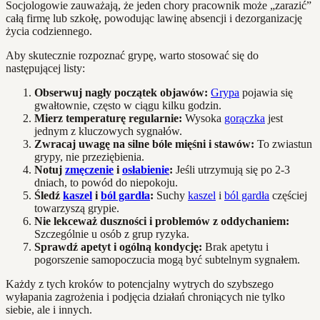
Socjologowie zauważają, że jeden chory pracownik może „zarazić”
całą firmę lub szkołę, powodując lawinę absencji i dezorganizację
życia codziennego.
Aby skutecznie rozpoznać grypę, warto stosować się do
następującej listy:
Obserwuj nagły początek objawów:
Grypa
pojawia się
gwałtownie, często w ciągu kilku godzin.
Mierz temperaturę regularnie:
Wysoka
gorączka
jest
jednym z kluczowych sygnałów.
Zwracaj uwagę na silne bóle mięśni i stawów:
To zwiastun
grypy, nie przeziębienia.
Notuj
zmęczenie
i
osłabienie
:
Jeśli utrzymują się po 2-3
dniach, to powód do niepokoju.
Śledź
kaszel
i
ból gardła
:
Suchy
kaszel
i
ból gardła
częściej
towarzyszą grypie.
Nie lekceważ duszności i problemów z oddychaniem:
Szczególnie u osób z grup ryzyka.
Sprawdź apetyt i ogólną kondycję:
Brak apetytu i
pogorszenie samopoczucia mogą być subtelnym sygnałem.
Każdy z tych kroków to potencjalny wytrych do szybszego
wyłapania zagrożenia i podjęcia działań chroniących nie tylko
siebie, ale i innych.