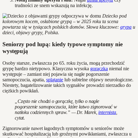
trudności ze snem wskazują na infekcję.
Dziecko pod
kolorowym kocem, osłabione grypą – w 2025 roku ta scena
powtarza się w tysiącach polskich domów. Słowa kluczowe:
grypa
u
dzieci, objawy grypy, Polska.
Seniorzy pod lupą: kiedy typowe symptomy nie
występują
Osoby starsze, zwłaszcza po 65. roku życia, mogą przechodzić
grypę bardzo nietypowo. Klasyczna wysoka
gorączka
niemal nie
występuje – zamiast niej pojawia się nagłe pogorszenie
samopoczucia, apatia,
splątanie
lub subtelne objawy neurologiczne.
Niestety, bagatelizowanie takich sygnałów prowadzi nierzadko do
ciężkich powikłań.
„Często nie chodzi o gorączkę, tylko o nagłe
pogorszenie samopoczucia, które łatwo zignorować w
natłoku codziennych spraw.” — Dr. Marek,
internista
,
cytat.
Zignorowanie nawet łagodnych symptomów u seniorów może
skutkować hospitalizacją lub groźnymi powikłaniami, zwłaszcza u