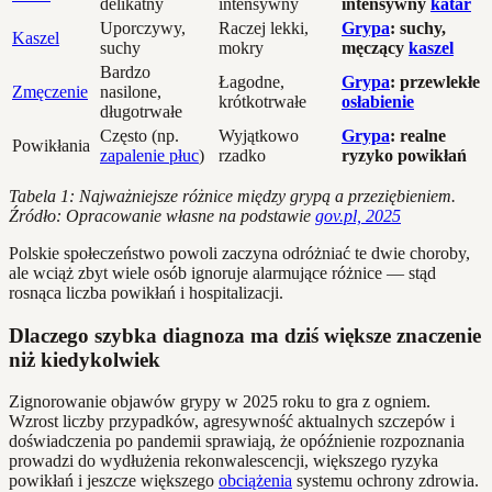
delikatny
intensywny
intensywny
katar
Uporczywy,
Raczej lekki,
Grypa
: suchy,
Kaszel
suchy
mokry
męczący
kaszel
Bardzo
Łagodne,
Grypa
: przewlekłe
Zmęczenie
nasilone,
krótkotrwałe
osłabienie
długotrwałe
Często (np.
Wyjątkowo
Grypa
: realne
Powikłania
zapalenie płuc
)
rzadko
ryzyko powikłań
Tabela 1: Najważniejsze różnice między grypą a przeziębieniem.
Źródło: Opracowanie własne na podstawie
gov.pl, 2025
Polskie społeczeństwo powoli zaczyna odróżniać te dwie choroby,
ale wciąż zbyt wiele osób ignoruje alarmujące różnice — stąd
rosnąca liczba powikłań i hospitalizacji.
Dlaczego szybka diagnoza ma dziś większe znaczenie
niż kiedykolwiek
Zignorowanie objawów grypy w 2025 roku to gra z ogniem.
Wzrost liczby przypadków, agresywność aktualnych szczepów i
doświadczenia po pandemii sprawiają, że opóźnienie rozpoznania
prowadzi do wydłużenia rekonwalescencji, większego ryzyka
powikłań i jeszcze większego
obciążenia
systemu ochrony zdrowia.