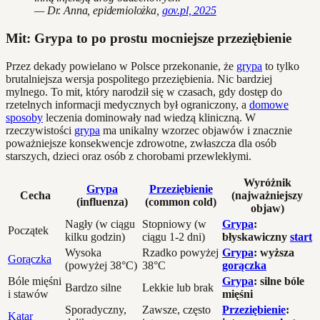
— Dr. Anna, epidemiolożka,
gov.pl, 2025
Mit: Grypa to po prostu mocniejsze przeziębienie
Przez dekady powielano w Polsce przekonanie, że
grypa
to tylko
brutalniejsza wersja pospolitego przeziębienia. Nic bardziej
mylnego. To mit, który narodził się w czasach, gdy dostęp do
rzetelnych informacji medycznych był ograniczony, a
domowe
sposoby
leczenia dominowały nad wiedzą kliniczną. W
rzeczywistości
grypa
ma unikalny wzorzec objawów i znacznie
poważniejsze konsekwencje zdrowotne, zwłaszcza dla osób
starszych, dzieci oraz osób z chorobami przewlekłymi.
Wyróżnik
Grypa
Przeziębienie
Cecha
(najważniejszy
(influenza)
(common cold)
objaw)
Nagły (w ciągu
Stopniowy (w
Grypa
:
Początek
kilku godzin)
ciągu 1-2 dni)
błyskawiczny
start
Wysoka
Rzadko powyżej
Grypa
: wyższa
Gorączka
(powyżej 38°C)
38°C
gorączka
Bóle mięśni
Grypa
: silne bóle
Bardzo silne
Lekkie lub brak
i stawów
mięśni
Sporadyczny,
Zawsze, często
Przeziębienie
:
Katar