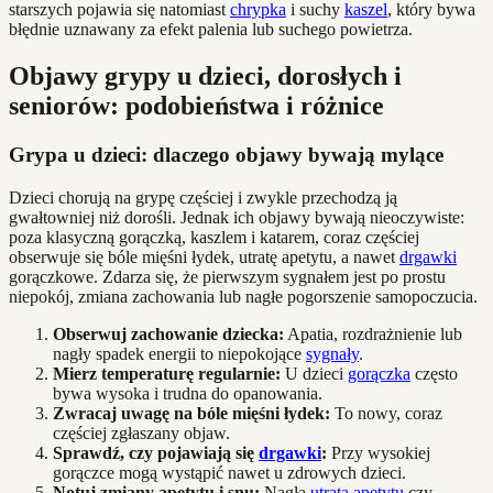
starszych pojawia się natomiast
chrypka
i suchy
kaszel
, który bywa
błędnie uznawany za efekt palenia lub suchego powietrza.
Objawy grypy u dzieci, dorosłych i
seniorów: podobieństwa i różnice
Grypa u dzieci: dlaczego objawy bywają mylące
Dzieci chorują na grypę częściej i zwykle przechodzą ją
gwałtowniej niż dorośli. Jednak ich objawy bywają nieoczywiste:
poza klasyczną gorączką, kaszlem i katarem, coraz częściej
obserwuje się bóle mięśni łydek, utratę apetytu, a nawet
drgawki
gorączkowe. Zdarza się, że pierwszym sygnałem jest po prostu
niepokój, zmiana zachowania lub nagłe pogorszenie samopoczucia.
Obserwuj zachowanie dziecka:
Apatia, rozdrażnienie lub
nagły spadek energii to niepokojące
sygnały
.
Mierz temperaturę regularnie:
U dzieci
gorączka
często
bywa wysoka i trudna do opanowania.
Zwracaj uwagę na bóle mięśni łydek:
To nowy, coraz
częściej zgłaszany objaw.
Sprawdź, czy pojawiają się
drgawki
:
Przy wysokiej
gorączce mogą wystąpić nawet u zdrowych dzieci.
Notuj zmiany apetytu i snu:
Nagła
utrata apetytu
czy