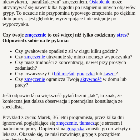
niezwykłym, „paraliżującym” zmęczeniem.
Osłabienie
może
utrzymywać się nawet kilka tygodni po ustąpieniu innych objawów
grypy. To uczucie nie przypomina typowego zmęczenia po ciężkim
dniu pracy – jest głębokie, wyczerpujące i nie ustępuje po
wypoczynku.
Czy twoje
zmęczenie
to coś więcej niż tylko codzienny
stres
?
Odpowiedz sobie na te pytania:
Czy gwałtownie opadłeś z sił w ciągu kilku godzin?
Czy
zmęczenie
utrzymuje się mimo nocnego wypoczynku?
Czy masz trudności z koncentracją, nawet przy prostych
zadaniach?
Czy towarzyszy Ci
ból mięśni
,
gorączka
lub
kaszel
?
Czy
zmęczenie
ogranicza Twoją
aktywność
w domu lub
pracy?
Jeśli odpowiedź na większość pytań brzmi „tak”, to znak, że
konieczna jest dalsza obserwacja i potencjalna konsultacja ze
specjalistą.
Przykład z życia: Marek, 36-letni programista, przez kilka dni
ignorował pogłębiające się
zmęczenie
,
tłumacz
ąc je stresem i
nadmiarem pracy. Dopiero silna
gorączka
zmusiła go do wizyty u
lekarza. Okazało się, że miał rozwiniętą grypę z początkiem
zapalenia płuc.