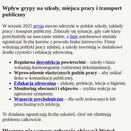
Wpływ grypy na szkoły, miejsca pracy i transport
publiczny
W sezonie 2025
grypa
mocno uderzyła w polskie szkoły, zakłady
pracy i transport publiczny. Zdarzały się sytuacje, gdy całe klasy
przechodziły na nauczanie zdalne, a
linie
autobusowe musiały
ograniczać liczbę kursów z powodu braku kierowców. Firmy
wdrażają polityki pracy zdalnej, a szkoły inwestują w dodatkowe
środki czystości i edukację zdrowotną.
Regularna
dezynfekcja
powierzchni
– szkoły i biura
wdrażają harmonogramy codziennej dekontaminacji.
Wprowadzenie elastycznych godzin pracy
– aby unikać
tłoku w komunikacji publicznej.
Edukacja zdrowotna
– plakaty, prelekcje, lekcje o higienie.
Monitoring obecności i objawów
– szybka reakcja na
zgłoszone symptomy.
Wsparcie psychologiczne
– dla osób izolowanych lub
przechodzących infekcję.
Te działania ograniczają liczbę zakażeń, choć nie eliminują
problemu całkowicie.
Dlaczego nie wszyscy zgłaszają objawy? Wstyd,