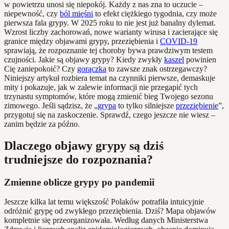
w powietrzu unosi się niepokój. Każdy z nas zna to uczucie –
niepewność, czy
ból mięśni
to efekt ciężkiego tygodnia, czy może
pierwsza fala grypy. W 2025 roku to nie jest już banalny dylemat.
Wzrost liczby zachorowań, nowe warianty wirusa i zacierające się
granice między objawami grypy, przeziębienia i
COVID-19
sprawiają, że rozpoznanie tej choroby bywa prawdziwym testem
czujności. Jakie są objawy grypy? Kiedy zwykły
kaszel
powinien
Cię zaniepokoić? Czy
gorączka
to zawsze znak ostrzegawczy?
Niniejszy artykuł rozbiera temat na czynniki pierwsze, demaskuje
mity i pokazuje, jak w zalewie informacji nie przegapić tych
trzynastu symptomów, które mogą zmienić bieg Twojego sezonu
zimowego. Jeśli sądzisz, że „
grypa
to tylko silniejsze
przeziębienie
”,
przygotuj się na zaskoczenie. Sprawdź, czego jeszcze nie wiesz –
zanim będzie za późno.
Dlaczego objawy grypy są dziś
trudniejsze do rozpoznania?
Zmienne oblicze grypy po pandemii
Jeszcze kilka lat temu większość Polaków potrafiła intuicyjnie
odróżnić grypę od zwykłego przeziębienia. Dziś? Mapa objawów
kompletnie się przeorganizowała. Według danych Ministerstwa