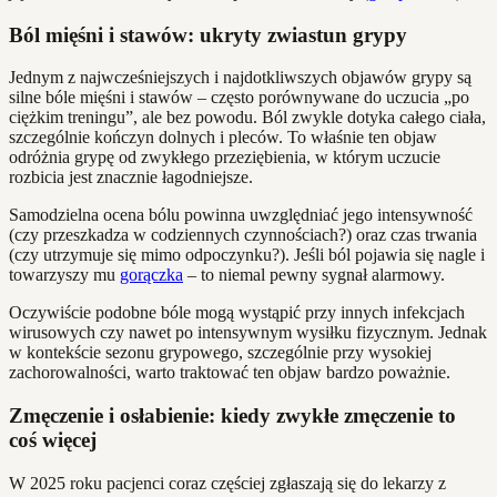
Ból mięśni i stawów: ukryty zwiastun grypy
Jednym z najwcześniejszych i najdotkliwszych objawów grypy są
silne bóle mięśni i stawów – często porównywane do uczucia „po
ciężkim treningu”, ale bez powodu. Ból zwykle dotyka całego ciała,
szczególnie kończyn dolnych i pleców. To właśnie ten objaw
odróżnia grypę od zwykłego przeziębienia, w którym uczucie
rozbicia jest znacznie łagodniejsze.
Samodzielna ocena bólu powinna uwzględniać jego intensywność
(czy przeszkadza w codziennych czynnościach?) oraz czas trwania
(czy utrzymuje się mimo odpoczynku?). Jeśli ból pojawia się nagle i
towarzyszy mu
gorączka
– to niemal pewny sygnał alarmowy.
Oczywiście podobne bóle mogą wystąpić przy innych infekcjach
wirusowych czy nawet po intensywnym wysiłku fizycznym. Jednak
w kontekście sezonu grypowego, szczególnie przy wysokiej
zachorowalności, warto traktować ten objaw bardzo poważnie.
Zmęczenie i osłabienie: kiedy zwykłe zmęczenie to
coś więcej
W 2025 roku pacjenci coraz częściej zgłaszają się do lekarzy z