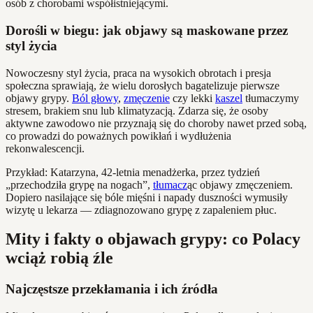
osób z chorobami współistniejącymi.
Dorośli w biegu: jak objawy są maskowane przez
styl życia
Nowoczesny styl życia, praca na wysokich obrotach i presja
społeczna sprawiają, że wielu dorosłych bagatelizuje pierwsze
objawy grypy.
Ból głowy
,
zmęczenie
czy lekki
kaszel
tłumaczymy
stresem, brakiem snu lub klimatyzacją. Zdarza się, że osoby
aktywne zawodowo nie przyznają się do choroby nawet przed sobą,
co prowadzi do poważnych powikłań i wydłużenia
rekonwalescencji.
Przykład: Katarzyna, 42-letnia menadżerka, przez tydzień
„przechodziła grypę na nogach”,
tłumacz
ąc objawy zmęczeniem.
Dopiero nasilające się bóle mięśni i napady duszności wymusiły
wizytę u lekarza — zdiagnozowano grypę z zapaleniem płuc.
Mity i fakty o objawach grypy: co Polacy
wciąż robią źle
Najczęstsze przekłamania i ich źródła