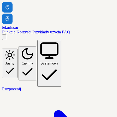
lekarka.ai
Funkcje
Korzyści
Przykłady użycia
FAQ
Jasny
Ciemny
Systemowy
Rozpocznij