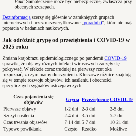
Fakt:
Samoleczenie może być niebezpieczne, zwłaszcza przy
obecnych szczepach.
Dezinformacja
szerzy się głównie w zamkniętych grupach
internetowych i przez niezweryfikowane „
poradniki
”, które nie mają
poparcia w badaniach naukowych.
Jak odróżnić grypę od przeziębienia i COVID-19 w
2025 roku
Zmiana krajobrazu epidemiologicznego po pandemii
COVID-19
sprawiła, że objawy różnych infekcji wirusowych zaczęły się
pokrywać. W efekcie coraz trudniej na pierwszy rzut oka
rozpoznać, z czym mamy do czynienia. Kluczowe różnice znajdują
się w tempie rozwoju objawów, ich nasileniu i obecności
specyficznych sygnałów ostrzegawczych.
Czas pojawienia się
Grypa
Przeziębienie
COVID-19
objawów
Pierwsze objawy
1-2 dni
2-3 dni
2-5 dni
Szczyt nasilenia
2-4 dni
3-5 dni
5-7 dni
Czas trwania objawów
7-14 dni
5-7 dni
10-21 dni
Typowe powikłania
Często
Rzadko
Możliwe