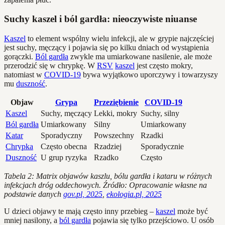
Suchy kaszel i ból gardła: nieoczywiste niuanse
Kaszel
to element wspólny wielu infekcji, ale w grypie najczęściej
jest suchy, męczący i pojawia się po kilku dniach od wystąpienia
gorączki.
Ból gardła
zwykle ma umiarkowane nasilenie, ale może
przerodzić się w chrypkę. W
RSV
kaszel
jest często mokry,
natomiast w
COVID-19
bywa wyjątkowo uporczywy i towarzyszy
mu
duszność
.
Objaw
Grypa
Przeziębienie
COVID-19
Kaszel
Suchy, męczący
Lekki, mokry
Suchy, silny
Ból gardła
Umiarkowany
Silny
Umiarkowany
Katar
Sporadyczny
Powszechny
Rzadki
Chrypka
Często obecna
Rzadziej
Sporadycznie
Duszność
U grup ryzyka
Rzadko
Często
Tabela 2: Matrix objawów kaszlu, bólu gardła i kataru w różnych
infekcjach dróg oddechowych. Źródło: Opracowanie własne na
podstawie danych
gov.pl, 2025
,
ekologia.pl, 2025
U dzieci objawy te mają często inny przebieg –
kaszel
może być
mniej nasilony, a
ból gardła
pojawia się tylko przejściowo. U osób