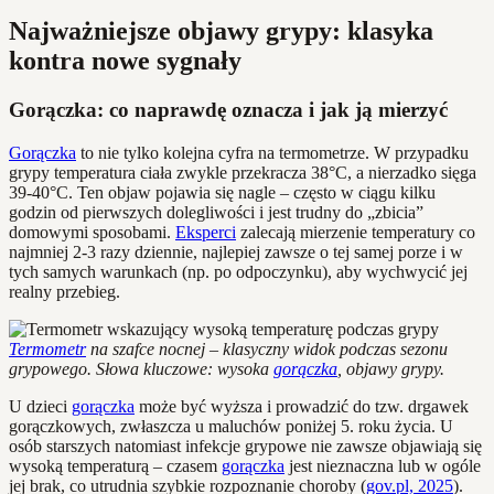
Najważniejsze objawy grypy: klasyka
kontra nowe sygnały
Gorączka: co naprawdę oznacza i jak ją mierzyć
Gorączka
to nie tylko kolejna cyfra na termometrze. W przypadku
grypy temperatura ciała zwykle przekracza 38°C, a nierzadko sięga
39-40°C. Ten objaw pojawia się nagle – często w ciągu kilku
godzin od pierwszych dolegliwości i jest trudny do „zbicia”
domowymi sposobami.
Eksperci
zalecają mierzenie temperatury co
najmniej 2-3 razy dziennie, najlepiej zawsze o tej samej porze i w
tych samych warunkach (np. po odpoczynku), aby wychwycić jej
realny przebieg.
Termometr
na szafce nocnej – klasyczny widok podczas sezonu
grypowego. Słowa kluczowe: wysoka
gorączka
, objawy grypy.
U dzieci
gorączka
może być wyższa i prowadzić do tzw. drgawek
gorączkowych, zwłaszcza u maluchów poniżej 5. roku życia. U
osób starszych natomiast infekcje grypowe nie zawsze objawiają się
wysoką temperaturą – czasem
gorączka
jest nieznaczna lub w ogóle
jej brak, co utrudnia szybkie rozpoznanie choroby (
gov.pl, 2025
).