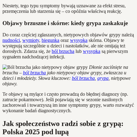
Niestety, tego typu symptomy bywają uznawane za efekt stresu,
przemęczenia lub starzenia się – co opóźnia właściwą reakcję.
Objawy brzuszne i skórne: kiedy grypa zaskakuje
Do coraz częściej zgłaszanych, nietypowych objawów grypy należą
nudności
,
wymioty
,
biegunka
oraz
wysypka
skórna. Objawy te
występują szczególnie u dzieci i nastolatków, ale nie omijają też
dorosłych. Zdarza się, że
ból brzucha
lub
wysypka
są pierwszym
sygnałem nadchodzącej infekcji.
Dłonie zaciśnięte na
brzuchu –
ból brzucha
jako nietypowy objaw grypy, zwłaszcza u
dzieci i młodzieży. Słowa kluczowe:
ból brzucha
,
grypa
, nietypowe
objawy.
Te objawy są mylące i często prowadzą do błędnej diagnozy (np.
zatrucie pokarmowe). Jeśli pojawiają się w sezonie nasilonych
zachorowań i towarzyszą im inne symptomy grypy, warto rozważyć
wykonanie badań diagnostycznych.
Jak społeczeństwo radzi sobie z grypą:
Polska 2025 pod lupą