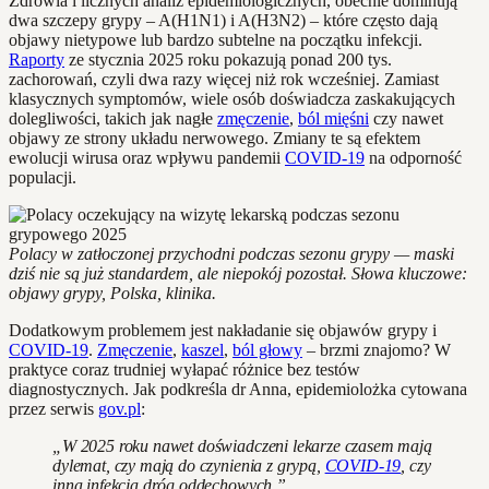
Zdrowia i licznych analiz epidemiologicznych, obecnie dominują
dwa szczepy grypy – A(H1N1) i A(H3N2) – które często dają
objawy nietypowe lub bardzo subtelne na początku infekcji.
Raporty
ze stycznia 2025 roku pokazują ponad 200 tys.
zachorowań, czyli dwa razy więcej niż rok wcześniej. Zamiast
klasycznych symptomów, wiele osób doświadcza zaskakujących
dolegliwości, takich jak nagłe
zmęczenie
,
ból mięśni
czy nawet
objawy ze strony układu nerwowego. Zmiany te są efektem
ewolucji wirusa oraz wpływu pandemii
COVID-19
na odporność
populacji.
Polacy w zatłoczonej przychodni podczas sezonu grypy — maski
dziś nie są już standardem, ale niepokój pozostał. Słowa kluczowe:
objawy grypy, Polska, klinika.
Dodatkowym problemem jest nakładanie się objawów grypy i
COVID-19
.
Zmęczenie
,
kaszel
,
ból głowy
– brzmi znajomo? W
praktyce coraz trudniej wyłapać różnice bez testów
diagnostycznych. Jak podkreśla dr Anna, epidemiolożka cytowana
przez serwis
gov.pl
:
„W 2025 roku nawet doświadczeni lekarze czasem mają
dylemat, czy mają do czynienia z grypą,
COVID-19
, czy
inną infekcją dróg oddechowych.”