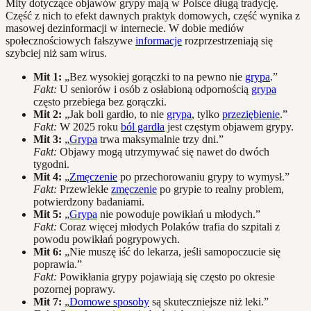
Mity dotyczące objawów grypy mają w Polsce długą tradycję.
Część z nich to efekt dawnych praktyk domowych, część wynika z
masowej dezinformacji w internecie. W dobie mediów
społecznościowych fałszywe
informacje
rozprzestrzeniają się
szybciej niż sam wirus.
Mit 1:
„Bez wysokiej gorączki to na pewno nie
grypa
.”
Fakt:
U seniorów i osób z osłabioną odpornością
grypa
często przebiega bez gorączki.
Mit 2:
„Jak boli gardło, to nie
grypa
, tylko
przeziębienie
.”
Fakt:
W 2025 roku
ból gardła
jest częstym objawem grypy.
Mit 3:
„
Grypa
trwa maksymalnie trzy dni.”
Fakt:
Objawy mogą utrzymywać się nawet do dwóch
tygodni.
Mit 4:
„
Zmęczenie
po przechorowaniu grypy to wymysł.”
Fakt:
Przewlekłe
zmęczenie
po grypie to realny problem,
potwierdzony badaniami.
Mit 5:
„
Grypa
nie powoduje powikłań u młodych.”
Fakt:
Coraz więcej młodych Polaków trafia do szpitali z
powodu powikłań pogrypowych.
Mit 6:
„Nie muszę iść do lekarza, jeśli samopoczucie się
poprawia.”
Fakt:
Powikłania grypy pojawiają się często po okresie
pozornej poprawy.
Mit 7:
„
Domowe sposoby
są skuteczniejsze niż leki.”