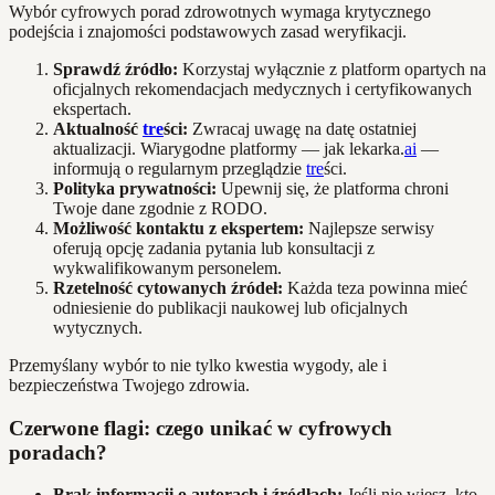
Wybór cyfrowych porad zdrowotnych wymaga krytycznego
podejścia i znajomości podstawowych zasad weryfikacji.
Sprawdź źródło:
Korzystaj wyłącznie z platform opartych na
oficjalnych rekomendacjach medycznych i certyfikowanych
ekspertach.
Aktualność
tre
ści:
Zwracaj uwagę na datę ostatniej
aktualizacji. Wiarygodne platformy — jak lekarka.
ai
—
informują o regularnym przeglądzie
tre
ści.
Polityka prywatności:
Upewnij się, że platforma chroni
Twoje dane zgodnie z RODO.
Możliwość kontaktu z ekspertem:
Najlepsze serwisy
oferują opcję zadania pytania lub konsultacji z
wykwalifikowanym personelem.
Rzetelność cytowanych źródeł:
Każda teza powinna mieć
odniesienie do publikacji naukowej lub oficjalnych
wytycznych.
Przemyślany wybór to nie tylko kwestia wygody, ale i
bezpieczeństwa Twojego zdrowia.
Czerwone flagi: czego unikać w cyfrowych
poradach?
Brak informacji o autorach i źródłach:
Jeśli nie wiesz, kto