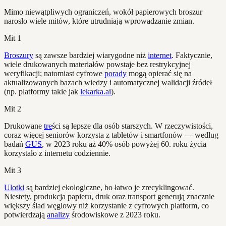
Mimo niewątpliwych ograniczeń, wokół papierowych broszur
narosło wiele mitów, które utrudniają wprowadzanie zmian.
Mit 1
Broszury
są zawsze bardziej wiarygodne niż
internet
. Faktycznie,
wiele drukowanych materiałów powstaje bez restrykcyjnej
weryfikacji; natomiast cyfrowe
porady
mogą opierać się na
aktualizowanych bazach wiedzy i automatycznej walidacji źródeł
(np. platformy takie jak
lekarka.ai
).
Mit 2
Drukowane
tre
ści są lepsze dla osób starszych. W rzeczywistości,
coraz więcej seniorów korzysta z tabletów i smartfonów — według
badań
GUS
, w 2023 roku aż 40% osób powyżej 60. roku życia
korzystało z internetu codziennie.
Mit 3
Ulotki
są bardziej ekologiczne, bo łatwo je zrecyklingować.
Niestety, produkcja papieru, druk oraz transport generują znacznie
większy ślad węglowy niż korzystanie z cyfrowych platform, co
potwierdzają
analizy
środowiskowe z 2023 roku.