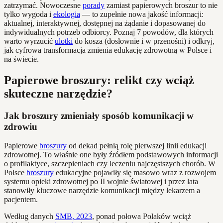
zatrzymać. Nowoczesne
porady
zamiast papierowych broszur to nie
tylko wygoda i
ekologia
— to zupełnie nowa jakość informacji:
aktualnej, interaktywnej, dostępnej na żądanie i dopasowanej do
indywidualnych potrzeb odbiorcy. Poznaj 7 powodów, dla których
warto wyrzucić
ulotki
do kosza (dosłownie i w przenośni) i odkryj,
jak cyfrowa transformacja zmienia edukację zdrowotną w Polsce i
na świecie.
Papierowe broszury: relikt czy wciąż
skuteczne narzędzie?
Jak broszury zmieniały sposób komunikacji w
zdrowiu
Papierowe
broszury
od dekad pełnią rolę pierwszej linii edukacji
zdrowotnej. To właśnie one były źródłem podstawowych informacji
o profilaktyce, szczepieniach czy leczeniu najczęstszych chorób. W
Polsce
broszury
edukacyjne pojawiły się masowo wraz z rozwojem
systemu opieki zdrowotnej po II wojnie światowej i przez lata
stanowiły kluczowe narzędzie komunikacji między lekarzem a
pacjentem.
Według danych
SMB, 2023
, ponad połowa Polaków wciąż