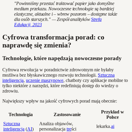
"Powinniśmy przestać traktować papier jako domyślne
medium przekazu. Nowoczesne technologie są bardziej
elastyczne, aktualne i – wbrew pozorom – dostępne także
dla osób starszych." — Zespół analityków
Strefa
Edukacji, 2023
Cyfrowa transformacja porad: co
naprawdę się zmienia?
Technologie, które napędzają nowoczesne porady
Cyfrowa rewolucja w poradnictwie zdrowotnym nie byłaby
możliwa bez błyskawicznego rozwoju technologii.
Sztuczna
inteligencja
,
uczenie maszynowe
, chatboty czy aplikacje mobilne to
tylko niektóre z narzędzi, które redefiniują dostęp do wiedzy o
zdrowiu.
Największy wpływ na jakość cyfrowych porad mają obecnie:
Przykład w
Technologia
Zastosowanie
Polsce
Sztuczna
Analiza objawów,
lekarka.
ai
inteligencja
(
AI
)
personalizacja
tre
ści