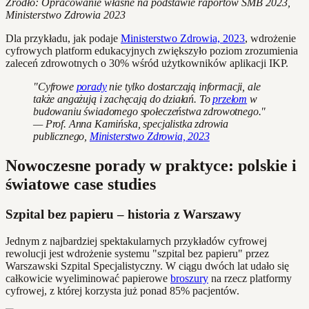
Źródło: Opracowanie własne na podstawie raportów SMB 2023,
Ministerstwo Zdrowia 2023
Dla przykładu, jak podaje
Ministerstwo Zdrowia, 2023
, wdrożenie
cyfrowych platform edukacyjnych zwiększyło poziom zrozumienia
zaleceń zdrowotnych o 30% wśród użytkowników aplikacji IKP.
"Cyfrowe
porady
nie tylko dostarczają informacji, ale
także angażują i zachęcają do działań. To
przełom
w
budowaniu świadomego społeczeństwa zdrowotnego."
— Prof. Anna Kamińska, specjalistka zdrowia
publicznego,
Ministerstwo Zdrowia, 2023
Nowoczesne porady w praktyce: polskie i
światowe case studies
Szpital bez papieru – historia z Warszawy
Jednym z najbardziej spektakularnych przykładów cyfrowej
rewolucji jest wdrożenie systemu "szpital bez papieru" przez
Warszawski Szpital Specjalistyczny. W ciągu dwóch lat udało się
całkowicie wyeliminować papierowe
broszury
na rzecz platformy
cyfrowej, z której korzysta już ponad 85% pacjentów.