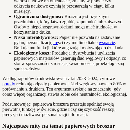
wartości. Nowe rekomendacje, zmiany w prawie czy
odkrycia naukowe czynią ją przestarzałą w ciągu kilku
miesięcy.
Ograniczona dostępność:
Broszura jest fizycznym
przedmiotem, który łatwo zgubić, zapomnieć lub zniszczyć.
Osoby z niepełnosprawnościami mogą mieć trudności w
korzystaniu z druku.
Niska interaktywność:
Papier nie pozwala na zadawanie
pytań, personalizację
tre
ści czy multimedialne
wsparcie
.
Brakuje mu funkcji, które angażują i motywują do działania.
Ekologiczny koszt:
Produkcja, dystrybucja i utylizacja
papierowych materiałów generują ślad węglowy i odpady, co
stoi w sprzeczności z rosnącą świadomością proekologiczną
społeczeństwa.
Według raportów środowiskowych z lat 2023–2024, cyfrowe
porady
redukują odpady papierowe i ślad węglowy nawet o 80% w
porównaniu z drukiem. Ten argument zyskuje na znaczeniu, gdy
coraz więcej organizacji stawia sobie cele neutralności ekologicznej.
Podsumowując, papierowa broszura przestaje spełniać swoją
pierwotną funkcję w świecie, gdzie liczy się szybkość reakcji,
precyzja i możliwość personalizacji informacji.
Najczęstsze mity na temat papierowych broszur