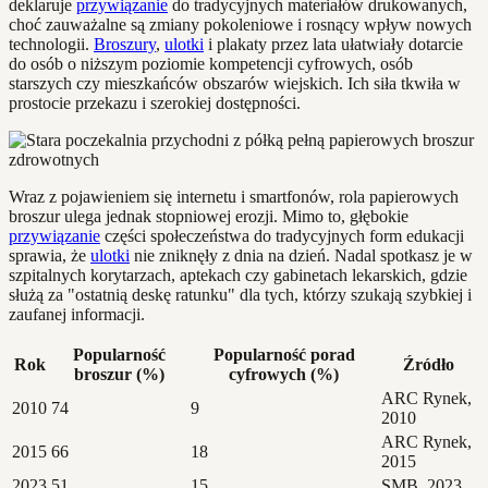
deklaruje
przywiązanie
do tradycyjnych materiałów drukowanych,
choć zauważalne są zmiany pokoleniowe i rosnący wpływ nowych
technologii.
Broszury
,
ulotki
i plakaty przez lata ułatwiały dotarcie
do osób o niższym poziomie kompetencji cyfrowych, osób
starszych czy mieszkańców obszarów wiejskich. Ich siła tkwiła w
prostocie przekazu i szerokiej dostępności.
Wraz z pojawieniem się internetu i smartfonów, rola papierowych
broszur ulega jednak stopniowej erozji. Mimo to, głębokie
przywiązanie
części społeczeństwa do tradycyjnych form edukacji
sprawia, że
ulotki
nie zniknęły z dnia na dzień. Nadal spotkasz je w
szpitalnych korytarzach, aptekach czy gabinetach lekarskich, gdzie
służą za "ostatnią deskę ratunku" dla tych, którzy szukają szybkiej i
zaufanej informacji.
Popularność
Popularność porad
Rok
Źródło
broszur (%)
cyfrowych (%)
ARC Rynek,
2010
74
9
2010
ARC Rynek,
2015
66
18
2015
2023
51
15
SMB, 2023