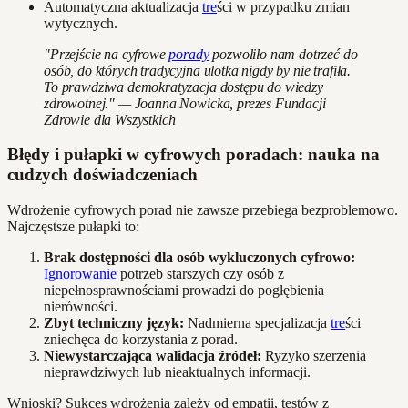
Automatyczna aktualizacja
tre
ści w przypadku zmian
wytycznych.
"Przejście na cyfrowe
porady
pozwoliło nam dotrzeć do
osób, do których tradycyjna ulotka nigdy by nie trafiła.
To prawdziwa demokratyzacja dostępu do wiedzy
zdrowotnej." — Joanna Nowicka, prezes Fundacji
Zdrowie dla Wszystkich
Błędy i pułapki w cyfrowych poradach: nauka na
cudzych doświadczeniach
Wdrożenie cyfrowych porad nie zawsze przebiega bezproblemowo.
Najczęstsze pułapki to:
Brak dostępności dla osób wykluczonych cyfrowo:
Ignorowanie
potrzeb starszych czy osób z
niepełnosprawnościami prowadzi do pogłębienia
nierówności.
Zbyt techniczny język:
Nadmierna specjalizacja
tre
ści
zniechęca do korzystania z porad.
Niewystarczająca walidacja źródeł:
Ryzyko szerzenia
nieprawdziwych lub nieaktualnych informacji.
Wnioski? Sukces wdrożenia zależy od empatii, testów z