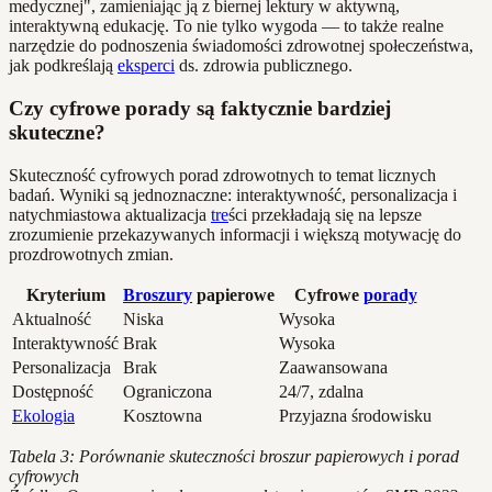
medycznej", zamieniając ją z biernej lektury w aktywną,
interaktywną edukację. To nie tylko wygoda — to także realne
narzędzie do podnoszenia świadomości zdrowotnej społeczeństwa,
jak podkreślają
eksperci
ds. zdrowia publicznego.
Czy cyfrowe porady są faktycznie bardziej
skuteczne?
Skuteczność cyfrowych porad zdrowotnych to temat licznych
badań. Wyniki są jednoznaczne: interaktywność, personalizacja i
natychmiastowa aktualizacja
tre
ści przekładają się na lepsze
zrozumienie przekazywanych informacji i większą motywację do
prozdrowotnych zmian.
Kryterium
Broszury
papierowe
Cyfrowe
porady
Aktualność
Niska
Wysoka
Interaktywność
Brak
Wysoka
Personalizacja
Brak
Zaawansowana
Dostępność
Ograniczona
24/7, zdalna
Ekologia
Kosztowna
Przyjazna środowisku
Tabela 3: Porównanie skuteczności broszur papierowych i porad
cyfrowych