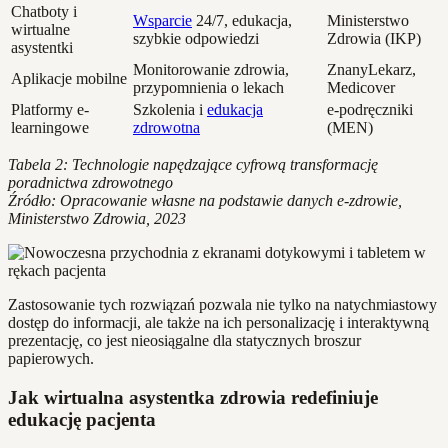
Chatboty i
Wsparcie
24/7, edukacja,
Ministerstwo
wirtualne
szybkie odpowiedzi
Zdrowia (IKP)
asystentki
Monitorowanie zdrowia,
ZnanyLekarz,
Aplikacje mobilne
przypomnienia o lekach
Medicover
Platformy e-
Szkolenia i
edukacja
e-podręczniki
learningowe
zdrowotna
(MEN)
Tabela 2: Technologie napędzające cyfrową transformację
poradnictwa zdrowotnego
Źródło: Opracowanie własne na podstawie danych e-zdrowie,
Ministerstwo Zdrowia, 2023
Zastosowanie tych rozwiązań pozwala nie tylko na natychmiastowy
dostęp do informacji, ale także na ich personalizację i interaktywną
prezentację, co jest nieosiągalne dla statycznych broszur
papierowych.
Jak wirtualna asystentka zdrowia redefiniuje
edukację pacjenta