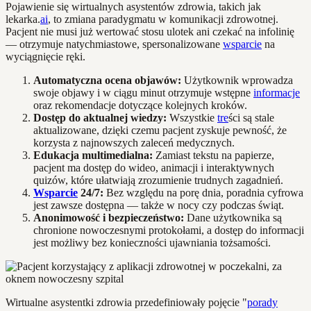
Pojawienie się wirtualnych asystentów zdrowia, takich jak
lekarka.
ai
, to zmiana paradygmatu w komunikacji zdrowotnej.
Pacjent nie musi już wertować stosu ulotek ani czekać na infolinię
— otrzymuje natychmiastowe, spersonalizowane
wsparcie
na
wyciągnięcie ręki.
Automatyczna ocena objawów:
Użytkownik wprowadza
swoje objawy i w ciągu minut otrzymuje wstępne
informacje
oraz rekomendacje dotyczące kolejnych kroków.
Dostęp do aktualnej wiedzy:
Wszystkie
tre
ści są stale
aktualizowane, dzięki czemu pacjent zyskuje pewność, że
korzysta z najnowszych zaleceń medycznych.
Edukacja multimedialna:
Zamiast tekstu na papierze,
pacjent ma dostęp do wideo, animacji i interaktywnych
quizów, które ułatwiają zrozumienie trudnych zagadnień.
Wsparcie
24/7:
Bez względu na porę dnia, poradnia cyfrowa
jest zawsze dostępna — także w nocy czy podczas świąt.
Anonimowość i bezpieczeństwo:
Dane użytkownika są
chronione nowoczesnymi protokołami, a dostęp do informacji
jest możliwy bez konieczności ujawniania tożsamości.
Wirtualne asystentki zdrowia przedefiniowały pojęcie "
porady