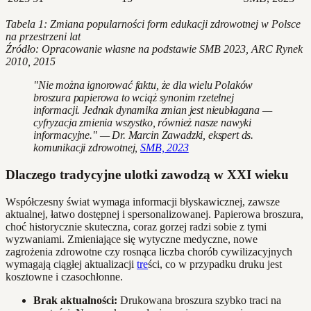
Tabela 1: Zmiana popularności form edukacji zdrowotnej w Polsce
na przestrzeni lat
Źródło: Opracowanie własne na podstawie SMB 2023, ARC Rynek
2010, 2015
"Nie można ignorować faktu, że dla wielu Polaków
broszura papierowa to wciąż synonim rzetelnej
informacji. Jednak dynamika zmian jest nieubłagana —
cyfryzacja zmienia wszystko, również nasze nawyki
informacyjne." — Dr. Marcin Zawadzki, ekspert ds.
komunikacji zdrowotnej,
SMB, 2023
Dlaczego tradycyjne ulotki zawodzą w XXI wieku
Współczesny świat wymaga informacji błyskawicznej, zawsze
aktualnej, łatwo dostępnej i spersonalizowanej. Papierowa broszura,
choć historycznie skuteczna, coraz gorzej radzi sobie z tymi
wyzwaniami. Zmieniające się wytyczne medyczne, nowe
zagrożenia zdrowotne czy rosnąca liczba chorób cywilizacyjnych
wymagają ciągłej aktualizacji
tre
ści, co w przypadku druku jest
kosztowne i czasochłonne.
Brak aktualności:
Drukowana broszura szybko traci na