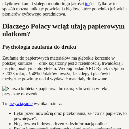
użytkownikami i stałego monitoringu jakości
tre
ści. Tylko w ten
sposób można uniknąć powielania błędów, które popełniło już wielu
pionierów cyfrowego poradnictwa.
Dlaczego Polacy wciąż ufają papierowym
ulotkom?
Psychologia zaufania do druku
Zaufanie do papierowych materiałów ma głębokie korzenie w
polskiej kulturze — druk kojarzony jest z rzetelnością, trwałością i
instytucjonalnym autorytetem. Według badań ARC Rynek i Opinia
z 2023 roku, aż 48% Polaków uważa, że sklepy i placówki
medyczne powinny nadal wydawać materiały drukowane.
To
przywiązanie
wynika m.in. z:
Lęku przed nowością oraz przekonania, że "co na papierze, to
pewniejsze".
Negatywnych doświadczeń z dezinformacją online.
Braku kompetencji cyfrowych wśród części społeczeństwa.