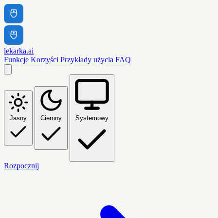
lekarka.ai
Funkcje
Korzyści
Przykłady użycia
FAQ
Jasny
Ciemny
Systemowy
Rozpocznij