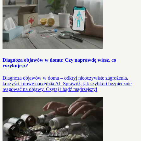
Diagnoza objawów w domu: Czy naprawdę wiesz, co
ryzykujesz?
Diagnoza objawów w domu – odkryj nieoczywiste zagrożenia,
korzyści i nowe narzędzia AI. Sprawdź, jak szybko i bezpiecznie
reagować na objawy. Czytaj i bądź mądrzejszy!