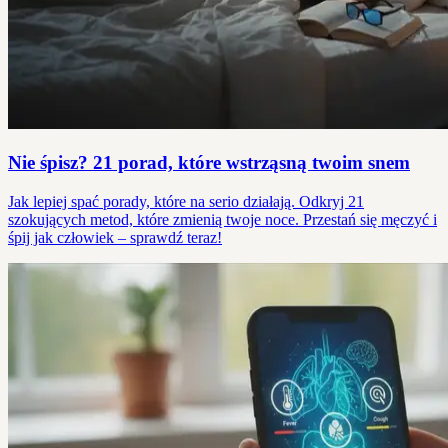
Nie śpisz? 21 porad, które wstrząsną twoim snem
Jak lepiej spać porady, które na serio działają. Odkryj 21
szokujących metod, które zmienią twoje noce. Przestań się męczyć i
śpij jak człowiek – sprawdź teraz!