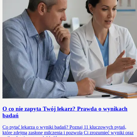
O co nie zapyta Twój lekarz? Prawda o wynikach
badań
Co pytać lekarza o wyniki badań? Poznaj 11 kluczowych pytań,
które zdejmą zasłonę milczenia i pozwolą Ci zrozumieć wyniki oraz