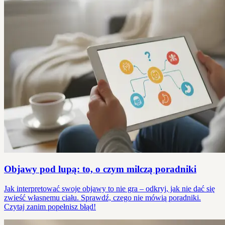
Objawy pod lupą: to, o czym milczą poradniki
Jak interpretować swoje objawy to nie gra – odkryj, jak nie dać się
zwieść własnemu ciału. Sprawdź, czego nie mówią poradniki.
Czytaj zanim popełnisz błąd!