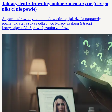
Jak asystent zdrowotny online zmienia życie (i czego
nikt ci nie powie)
Asystent zdrowotny online – dowiedz się, jak działa naprawdę,
poznaj ukryte ryzyka i odkryj, co Polacy zyskują (i tracą)
korzystając z AI. Sprawdź, zanim zaufasz.