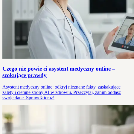
Czego nie powie ci asystent medyczny online –
szokujące prawdy
Asystent medyczny online: odkryj nieznane fakty, zaskakujące
zalety i ciemne strony AI w zdrowiu. Przeczytaj, zanim oddasz
swoje dane. Sprawdź teraz!