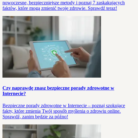
nowoczesne, bezpieczniejsze metody i poznaj 7 zaskakujących
faktów, które mogą zmienić twoje zdrowie. Sprawdź teraz!
Czy naprawdę znasz bezpieczne porady zdrowotne w
Internecie?
Bezpieczne porady zdrowotne w Internecie – poznaj szokujące
fakty, które zmienią Twój sposób myślenia o zdrowiu online.
Sprawdź, zanim będzie za późno!