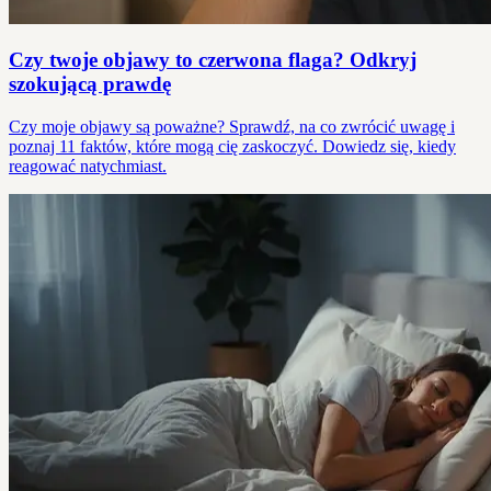
Czy twoje objawy to czerwona flaga? Odkryj
szokującą prawdę
Czy moje objawy są poważne? Sprawdź, na co zwrócić uwagę i
poznaj 11 faktów, które mogą cię zaskoczyć. Dowiedz się, kiedy
reagować natychmiast.