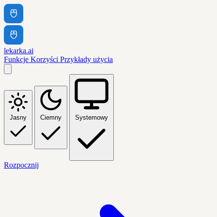
lekarka.ai
Funkcje
Korzyści
Przykłady użycia
Jasny
Ciemny
Systemowy
Rozpocznij