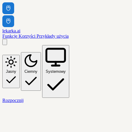
lekarka.ai
Funkcje
Korzyści
Przykłady użycia
Jasny
Ciemny
Systemowy
Rozpocznij