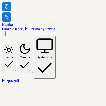
lekarka.ai
Funkcje
Korzyści
Przykłady użycia
Jasny
Ciemny
Systemowy
Rozpocznij