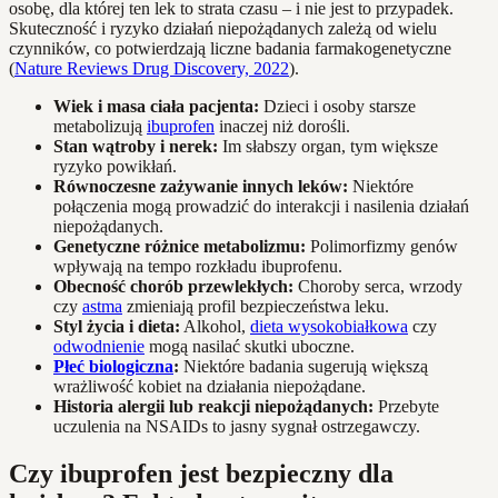
osobę, dla której ten lek to strata czasu – i nie jest to przypadek.
Skuteczność i ryzyko działań niepożądanych zależą od wielu
czynników, co potwierdzają liczne badania farmakogenetyczne
(
Nature Reviews Drug Discovery, 2022
).
Wiek i masa ciała pacjenta:
Dzieci i osoby starsze
metabolizują
ibuprofen
inaczej niż dorośli.
Stan wątroby i nerek:
Im słabszy organ, tym większe
ryzyko powikłań.
Równoczesne zażywanie innych leków:
Niektóre
połączenia mogą prowadzić do interakcji i nasilenia działań
niepożądanych.
Genetyczne różnice metabolizmu:
Polimorfizmy genów
wpływają na tempo rozkładu ibuprofenu.
Obecność chorób przewlekłych:
Choroby serca, wrzody
czy
astma
zmieniają profil bezpieczeństwa leku.
Styl życia i dieta:
Alkohol,
dieta wysokobiałkowa
czy
odwodnienie
mogą nasilać skutki uboczne.
Płeć biologiczna
:
Niektóre badania sugerują większą
wrażliwość kobiet na działania niepożądane.
Historia alergii lub reakcji niepożądanych:
Przebyte
uczulenia na NSAIDs to jasny sygnał ostrzegawczy.
Czy ibuprofen jest bezpieczny dla