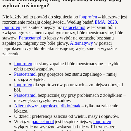
wybrać coś innego?
Nie każdy ból to powód do sięgnięcia po
ibuprofen
– kluczowe jest
rozróżnienie rodzaju dolegliwości. Według badań
EMA, 2023
,
ibuprofen
jest skuteczniejszy niż
paracetamol
w leczeniu bólu
związanego ze stanem zapalnym: urazy, bóle menstruacyjne, bóle
stawów.
Paracetamol
to lepszy wybór na gorączkę bez stanu
zapalnego, migreny czy bóle głowy.
Alternatywy
w postaci
naproksenu czy diklofenaku stosuje się wyłącznie na wyraźne
zalecenie.
Ibuprofen
na stany zapalne i bóle menstruacyjne – szybki
efekt przeciwzapalny.
Paracetamol
przy gorączce bez stanu zapalnego – mniej
obciąża żołądek.
Ibuprofen
dla sportowców po urazach – zmniejsza obrzęk i
ból.
Paracetamol
bezpieczniejszy przy problemach z żołądkiem –
nie zwiększa ryzyka wrzodów.
Alternatywy
:
naproksen
,
diklofenak
– tylko na zalecenie
lekarza.
U dzieci: preferencja zależna od wieku, masy i objawów.
W ciąży:
paracetamol
jest bezpieczniejszy,
ibuprofen
wyłącznie na wyraźne wskazania i nie w III trymestrze.