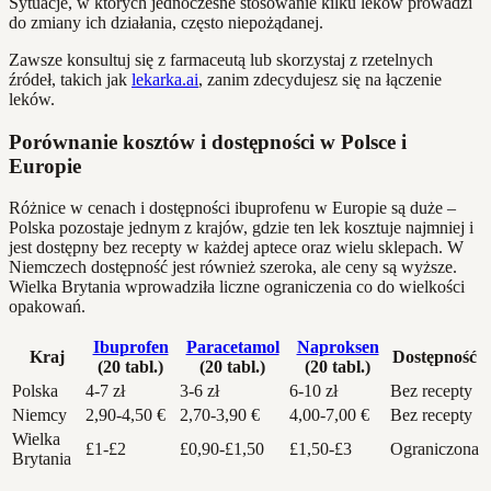
Sytuacje, w których jednoczesne stosowanie kilku leków prowadzi
do zmiany ich działania, często niepożądanej.
Zawsze konsultuj się z farmaceutą lub skorzystaj z rzetelnych
źródeł, takich jak
lekarka.ai
, zanim zdecydujesz się na łączenie
leków.
Porównanie kosztów i dostępności w Polsce i
Europie
Różnice w cenach i dostępności ibuprofenu w Europie są duże –
Polska pozostaje jednym z krajów, gdzie ten lek kosztuje najmniej i
jest dostępny bez recepty w każdej aptece oraz wielu sklepach. W
Niemczech dostępność jest również szeroka, ale ceny są wyższe.
Wielka Brytania wprowadziła liczne ograniczenia co do wielkości
opakowań.
Ibuprofen
Paracetamol
Naproksen
Kraj
Dostępność
(20 tabl.)
(20 tabl.)
(20 tabl.)
Polska
4-7 zł
3-6 zł
6-10 zł
Bez recepty
Niemcy
2,90-4,50 €
2,70-3,90 €
4,00-7,00 €
Bez recepty
Wielka
£1-£2
£0,90-£1,50
£1,50-£3
Ograniczona
Brytania