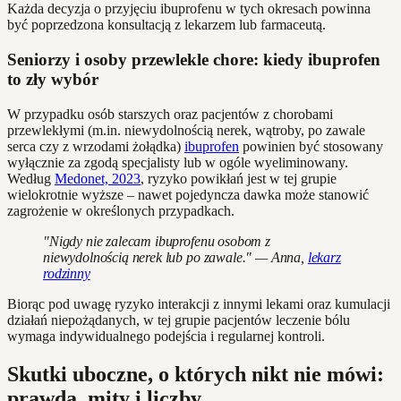
Każda decyzja o przyjęciu ibuprofenu w tych okresach powinna
być poprzedzona konsultacją z lekarzem lub farmaceutą.
Seniorzy i osoby przewlekle chore: kiedy ibuprofen
to zły wybór
W przypadku osób starszych oraz pacjentów z chorobami
przewlekłymi (m.in. niewydolnością nerek, wątroby, po zawale
serca czy z wrzodami żołądka)
ibuprofen
powinien być stosowany
wyłącznie za zgodą specjalisty lub w ogóle wyeliminowany.
Według
Medonet, 2023
, ryzyko powikłań jest w tej grupie
wielokrotnie wyższe – nawet pojedyncza dawka może stanowić
zagrożenie w określonych przypadkach.
"Nigdy nie zalecam ibuprofenu osobom z
niewydolnością nerek lub po zawale." — Anna,
lekarz
rodzinny
Biorąc pod uwagę ryzyko interakcji z innymi lekami oraz kumulacji
działań niepożądanych, w tej grupie pacjentów leczenie bólu
wymaga indywidualnego podejścia i regularnej kontroli.
Skutki uboczne, o których nikt nie mówi:
prawda, mity i liczby