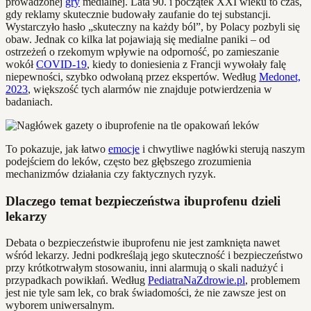
prowadzonej
gry
medialnej. Lata 90. i początek XXI wieku to czas,
gdy reklamy skutecznie budowały zaufanie do tej substancji.
Wystarczyło hasło „skuteczny na każdy ból”, by Polacy pozbyli się
obaw. Jednak co kilka lat pojawiają się medialne paniki – od
ostrzeżeń o rzekomym wpływie na odporność, po zamieszanie
wokół
COVID-19
, kiedy to doniesienia z Francji wywołały falę
niepewności, szybko odwołaną przez ekspertów. Według
Medonet,
2023
, większość tych alarmów nie znajduje potwierdzenia w
badaniach.
To pokazuje, jak łatwo
emocje
i chwytliwe nagłówki sterują naszym
podejściem do leków, często bez głębszego zrozumienia
mechanizmów działania czy faktycznych ryzyk.
Dlaczego temat bezpieczeństwa ibuprofenu dzieli
lekarzy
Debata o bezpieczeństwie ibuprofenu nie jest zamknięta nawet
wśród lekarzy. Jedni podkreślają jego skuteczność i bezpieczeństwo
przy krótkotrwałym stosowaniu, inni alarmują o skali nadużyć i
przypadkach powikłań. Według
PediatraNaZdrowie.pl
, problemem
jest nie tyle sam lek, co brak świadomości, że nie zawsze jest on
wyborem uniwersalnym.