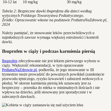
10-12 lat
10 mg/kg
30 mg/kg
Tabela 2: Bezpieczne dawki ibuprofenu dla dzieci według
wytycznych Polskiego Towarzystwa Pediatrycznego.
Źródło: Opracowanie własne na podstawie PediatraNaZdrowie.pl,
2024
Należy pamiętać, że stosowanie leków przeciwbólowych u
najmłodszych zawsze wymaga większej ostrożności i kontroli
dawki.
Ibuprofen w ciąży i podczas karmienia piersią
Ibuprofen
zdecydowanie nie jest lekiem pierwszego wyboru w
ciąży. Większość rekomendacji, w tym opracowanie
PediatraNaZdrowie.pl
, podkreśla, że jego stosowanie w III
trymestrze może prowadzić do poważnych powikłań (zamknięcie
przewodu tętniczego, ryzyko krwawień i zaburzeń nerkowych u
płodu). W okresie karmienia piersią lek uznawany jest za
bezpieczny – przenika do mleka w minimalnych ilościach i nie
wpływa na dziecko, jeśli stosowany jest sporadycznie i w
zalecanych dawkach.