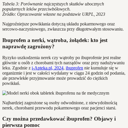
Tabela 3: Porównanie najczęstszych skutków ubocznych
popularnych leków przeciwbólowych.
Źródło: Opracowanie własne na podstawie URPL, 2023
Najgroźniejsze powikłania dotyczą układu pokarmowego oraz
sercowo-naczyniowego, zwłaszcza przy długotrwałym stosowaniu.
Ibuprofen a nerki, wątroba, żołądek: kto jest
naprawdę zagrożony?
Ryzyko uszkodzenia nerek czy wątroby po ibuprofenie jest realne
głównie u osób z chorobami tych narządów oraz przy nadużywaniu
leku. Zgodnie z
i-Apteka.pl, 2024
,
ibuprofen
nie kumuluje się w
organizmie i jest w całości wydalany w ciągu 24 godzin od podania,
ale przewlekłe przyjmowanie może prowadzić do ciężkich
powikłań.
Najbardziej zagrożone są osoby odwodnione, z niewydolnością
nerek, chorobami przewodu pokarmowego oraz pacjenci starsi.
Czy można przedawkować ibuprofen? Objawy i
pierwsza pomoc