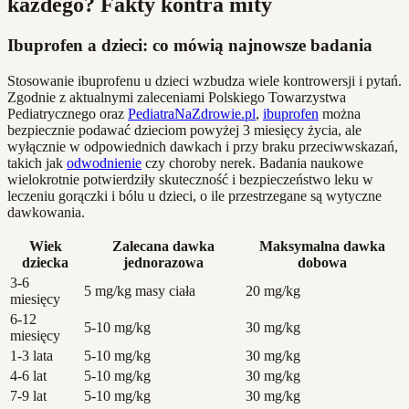
każdego? Fakty kontra mity
Ibuprofen a dzieci: co mówią najnowsze badania
Stosowanie ibuprofenu u dzieci wzbudza wiele kontrowersji i pytań.
Zgodnie z aktualnymi zaleceniami Polskiego Towarzystwa
Pediatrycznego oraz
PediatraNaZdrowie.pl
,
ibuprofen
można
bezpiecznie podawać dzieciom powyżej 3 miesięcy życia, ale
wyłącznie w odpowiednich dawkach i przy braku przeciwwskazań,
takich jak
odwodnienie
czy choroby nerek. Badania naukowe
wielokrotnie potwierdziły skuteczność i bezpieczeństwo leku w
leczeniu gorączki i bólu u dzieci, o ile przestrzegane są wytyczne
dawkowania.
Wiek
Zalecana dawka
Maksymalna dawka
dziecka
jednorazowa
dobowa
3-6
5 mg/kg masy ciała
20 mg/kg
miesięcy
6-12
5-10 mg/kg
30 mg/kg
miesięcy
1-3 lata
5-10 mg/kg
30 mg/kg
4-6 lat
5-10 mg/kg
30 mg/kg
7-9 lat
5-10 mg/kg
30 mg/kg