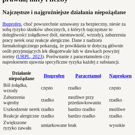
Najczęstsze i najgroźniejsze działania niepożądane
Ibuprofen
, choć powszechnie uznawany za bezpieczny, niesie za
sobą ryzyko skutków ubocznych, z których najczęstsze to
dolegliwości żołądkowe (ból, niestrawność, wrzody), zaburzenia
pracy nerek oraz reakcje alergiczne. Dane z nadzoru
farmakologicznego pokazują, że powikłania te dotyczą głównie
osób przyjmujących lek długotrwale lub w dawkach powyżej
normy (
URPL, 2023
). Porównanie z paracetamolem czy
naproksenem ujawnia specyficzne ryzyka każdej z substancji.
Działanie
Ibuprofen
Paracetamol
Naproksen
niepożądane
Ból żołądka,
często
rzadko
często
wrzody
Zaburzenia
możliwe przy
rzadko
rzadko
wątroby
przedawkowaniu
Uszkodzenie nerek
rzadko
bardzo rzadko
możliwe
Reakcje alergiczne
rzadko
bardzo rzadko
rzadko
Zwiększone
umiarkowane
brak
wysokie
ryzyko zawału