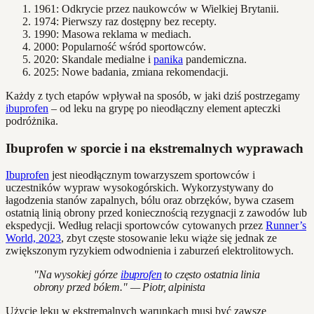
1961: Odkrycie przez naukowców w Wielkiej Brytanii.
1974: Pierwszy raz dostępny bez recepty.
1990: Masowa reklama w mediach.
2000: Popularność wśród sportowców.
2020: Skandale medialne i
panika
pandemiczna.
2025: Nowe badania, zmiana rekomendacji.
Każdy z tych etapów wpływał na sposób, w jaki dziś postrzegamy
ibuprofen
– od leku na grypę po nieodłączny element apteczki
podróżnika.
Ibuprofen w sporcie i na ekstremalnych wyprawach
Ibuprofen
jest nieodłącznym towarzyszem sportowców i
uczestników wypraw wysokogórskich. Wykorzystywany do
łagodzenia stanów zapalnych, bólu oraz obrzęków, bywa czasem
ostatnią linią obrony przed koniecznością rezygnacji z zawodów lub
ekspedycji. Według relacji sportowców cytowanych przez
Runner’s
World, 2023
, zbyt częste stosowanie leku wiąże się jednak ze
zwiększonym ryzykiem odwodnienia i zaburzeń elektrolitowych.
"Na wysokiej górze
ibuprofen
to często ostatnia linia
obrony przed bólem." — Piotr, alpinista
Użycie leku w ekstremalnych warunkach musi być zawsze