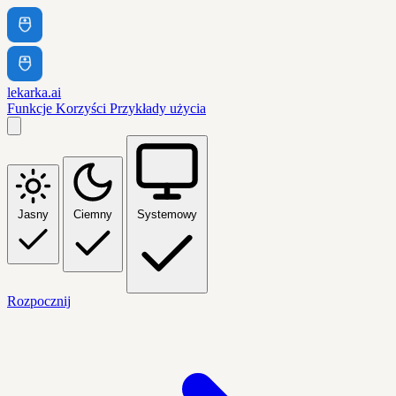
lekarka.ai
Funkcje
Korzyści
Przykłady użycia
Jasny
Ciemny
Systemowy
Rozpocznij