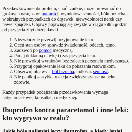
Przedawkowanie ibuprofenu, choć rzadkie, może prowadzić do
groźnych następstw:
nudności
, wymiotów, senności, bólu brzucha, a
w skrajnych przypadkach do drgawek, niewydolności nerek czy
nawet śpiączki. Objawy pojawiają się zwykle w ciągu kilku godzin
od przyjęcia zbyt dużej dawki.
Niezwłocznie przerwij przyjmowanie leku.
Oceń stan osoby: sprawdź świadomość, oddech, tętno.
Zadzwoń po
pomoc
medyczną.
Podaj dokładną dawkę i czas przyjęcia leku.
Nie prowokuj wymiotów bez zaleceń personelu medycznego.
Przygotuj opakowanie leku do pokazania ratownikom.
Obserwuj objawy –
ból brzucha
, mdłości,
senność
.
Nie panikuj – szybka reakcja zwiększa szanse na pełne
zdrowie.
Każdy przypadek podejrzenia przedawkowania wymaga
natychmiastowej konsultacji medycznej.
Ibuprofen kontra paracetamol i inne leki:
kto wygrywa w realu?
Jakie bóle najlepiej leczy ibuprofen, a kiedy lepiej