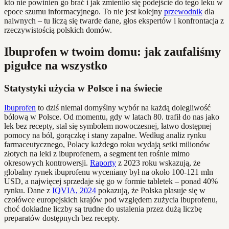
kto nie powinien go brać i jak zmieniło się podejście do tego leku w
epoce szumu informacyjnego. To nie jest kolejny
przewodnik
dla
naiwnych – tu liczą się twarde dane, głos ekspertów i konfrontacja z
rzeczywistością polskich domów.
Ibuprofen w twoim domu: jak zaufaliśmy
pigułce na wszystko
Statystyki użycia w Polsce i na świecie
Ibuprofen
to dziś niemal domyślny wybór na każdą dolegliwość
bólową w Polsce. Od momentu, gdy w latach 80. trafił do nas jako
lek bez recepty, stał się symbolem nowoczesnej, łatwo dostępnej
pomocy na ból, gorączkę i stany zapalne. Według analiz rynku
farmaceutycznego, Polacy każdego roku wydają setki milionów
złotych na leki z ibuprofenem, a segment ten rośnie mimo
okresowych kontrowersji.
Raporty
z 2023 roku wskazują, że
globalny rynek ibuprofenu wyceniany był na około 100-121 mln
USD, a najwięcej sprzedaje się go w formie tabletek – ponad 40%
rynku. Dane z
IQVIA, 2024
pokazują, że Polska plasuje się w
czołówce europejskich krajów pod względem zużycia ibuprofenu,
choć dokładne liczby są trudne do ustalenia przez dużą liczbę
preparatów dostępnych bez recepty.