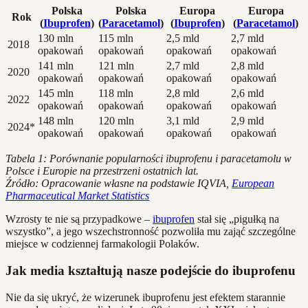
Polska
Polska
Europa
Europa
Rok
(
Ibuprofen
)
(
Paracetamol
)
(
Ibuprofen
)
(
Paracetamol
)
130 mln
115 mln
2,5 mld
2,7 mld
2018
opakowań
opakowań
opakowań
opakowań
141 mln
121 mln
2,7 mld
2,8 mld
2020
opakowań
opakowań
opakowań
opakowań
145 mln
118 mln
2,8 mld
2,6 mld
2022
opakowań
opakowań
opakowań
opakowań
148 mln
120 mln
3,1 mld
2,9 mld
2024*
opakowań
opakowań
opakowań
opakowań
Tabela 1: Porównanie popularności ibuprofenu i paracetamolu w
Polsce i Europie na przestrzeni ostatnich lat.
Źródło: Opracowanie własne na podstawie IQVIA,
European
Pharmaceutical Market Statistics
Wzrosty te nie są przypadkowe –
ibuprofen
stał się „pigułką na
wszystko”, a jego wszechstronność pozwoliła mu zająć szczególne
miejsce w codziennej farmakologii Polaków.
Jak media kształtują nasze podejście do ibuprofenu
Nie da się ukryć, że wizerunek ibuprofenu jest efektem starannie