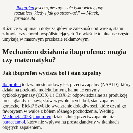
"
Ibuprofen
jest bezpieczny… ale tylko wtedy, gdy
rozumiesz, kiedy i jak go stosować." — Marek,
farmaceuta
Różnice w opiniach dotyczą głównie zależności od wieku, stanu
zdrowia czy chorób współistniejących. To właśnie te niuanse często
umykają w masowym przekazie reklamowym.
Mechanizm działania ibuprofenu: magia
czy matematyka?
Jak ibuprofen wycisza ból i stan zapalny
Ibuprofen
to tzw. niesteroidowy lek przeciwzapalny (NSAID), który
działa na poziomie molekularnym, hamując enzymy
cyklooksygenazy (COX-1 i COX-2) odpowiedzialne za produkcję
prostaglandyn – związków wywołujących ból, stan zapalny i
gorączkę. Efekt? Szybkie wyciszenie dolegliwości, które czyni go
faworytem w walce z bólem różnego pochodzenia. Według
Medonet, 2023
,
ibuprofen
działa silniej przeciwzapalnie niż
paracetamol
, który nie wpływa na prostaglandyny w tkankach
objętych zapaleniem.