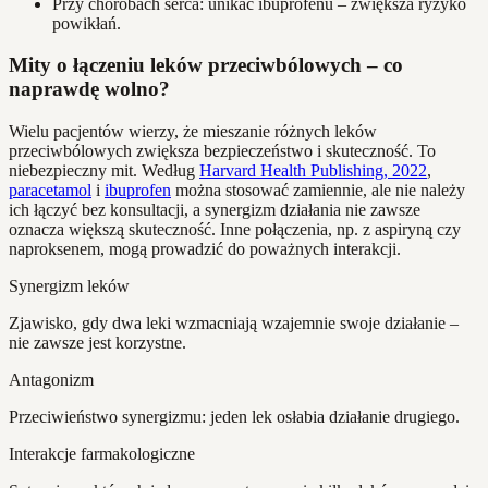
Przy chorobach serca: unikać ibuprofenu – zwiększa ryzyko
powikłań.
Mity o łączeniu leków przeciwbólowych – co
naprawdę wolno?
Wielu pacjentów wierzy, że mieszanie różnych leków
przeciwbólowych zwiększa bezpieczeństwo i skuteczność. To
niebezpieczny mit. Według
Harvard Health Publishing, 2022
,
paracetamol
i
ibuprofen
można stosować zamiennie, ale nie należy
ich łączyć bez konsultacji, a synergizm działania nie zawsze
oznacza większą skuteczność. Inne połączenia, np. z aspiryną czy
naproksenem, mogą prowadzić do poważnych interakcji.
Synergizm leków
Zjawisko, gdy dwa leki wzmacniają wzajemnie swoje działanie –
nie zawsze jest korzystne.
Antagonizm
Przeciwieństwo synergizmu: jeden lek osłabia działanie drugiego.
Interakcje farmakologiczne