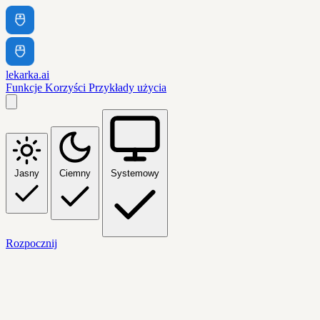
lekarka.ai
Funkcje
Korzyści
Przykłady użycia
Jasny
Ciemny
Systemowy
Rozpocznij