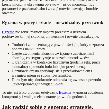
kreatywności w ukrywaniu objawów – aż do momentu, gdy
postanowisz przełamać tabu i zacząć mówić o swojej chorobie
otwarcie.
Egzema w pracy i szkole – niewidzialny przeciwnik
Egzema
nie widzi różnicy między prezesem a uczniem
podstawówki – jej skutki są uniwersalne i równie destrukcyjne.
Trudności z koncentracją z powodu świądu, który rozprasza
podczas nauki i pracy.
Częste zwolnienia lekarskie związane z zaostrzeniami
choroby, co stygmatyzuje w oczach pracodawców.
Ograniczenia w kontakcie fizycznym (podania ręki, prace
manualne) z powodu bólu lub lęku przed oceną.
Uczniowie często spotykają się z prześladowaniem i
wyśmiewaniem ze strony rówieśników.
Dorosłym niejednokrotnie odmawia się awansu z powodu
„niewyjściowego” wyglądu dłoni.
To nie jest tylko problem estetyczny.
Egzema
wymusza codzienne
kompromisy i walkę o elementarne prawo do godności.
Jak radzić sobie z egzemą: strategie,