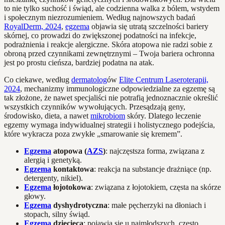
to nie tylko suchość i świąd, ale codzienna walka z bólem, wstydem
i społecznym niezrozumieniem. Według najnowszych badań
RoyalDerm, 2024
,
egzema
objawia się utratą szczelności bariery
skórnej, co prowadzi do zwiększonej podatności na infekcje,
podrażnienia i reakcje alergiczne. Skóra atopowa nie radzi sobie z
obroną przed czynnikami zewnętrznymi – Twoja bariera ochronna
jest po prostu cieńsza, bardziej podatna na atak.
Co ciekawe, według
dermatolog
ów
Elite Centrum Laseroterapii,
2024
, mechanizmy immunologiczne odpowiedzialne za egzemę są
tak złożone, że nawet specjaliści nie potrafią jednoznacznie określić
wszystkich czynników wywołujących. Przesądzają geny,
środowisko, dieta, a nawet
mikrobiom
skóry. Dlatego leczenie
egzemy wymaga indywidualnej strategii i holistycznego podejścia,
które wykracza poza zwykłe „smarowanie się kremem”.
Egzema
atopowa (
AZS
)
: najczęstsza forma, związana z
alergią i genetyką.
Egzema
kontaktowa
: reakcja na substancje drażniące (np.
detergenty, nikiel).
Egzema
łojotokowa
: związana z łojotokiem, częsta na skórze
głowy.
Egzema
dyshydrotyczna
: małe pęcherzyki na dłoniach i
stopach, silny świąd.
Egzema
dziecięca
: pojawia się u najmłodszych, często