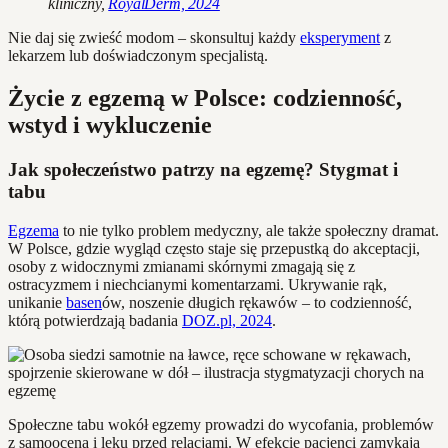
kliniczny,
RoyalDerm, 2024
Nie daj się zwieść modom – skonsultuj każdy
eksperyment
z
lekarzem lub doświadczonym specjalistą.
Życie z egzemą w Polsce: codzienność,
wstyd i wykluczenie
Jak społeczeństwo patrzy na egzemę? Stygmat i
tabu
Egzema
to nie tylko problem medyczny, ale także społeczny dramat.
W Polsce, gdzie wygląd często staje się przepustką do akceptacji,
osoby z widocznymi zmianami skórnymi zmagają się z
ostracyzmem i niechcianymi komentarzami. Ukrywanie rąk,
unikanie
basen
ów, noszenie długich rękawów – to codzienność,
którą potwierdzają badania
DOZ.pl, 2024
.
Społeczne tabu wokół egzemy prowadzi do wycofania, problemów
z samooceną i lęku przed relacjami. W efekcie pacjenci zamykają