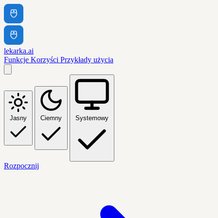
lekarka.ai
Funkcje
Korzyści
Przykłady użycia
Jasny
Ciemny
Systemowy
Rozpocznij