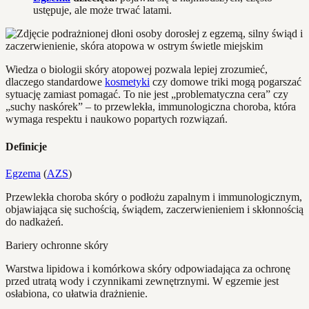
ustępuje, ale może trwać latami.
Wiedza o biologii skóry atopowej pozwala lepiej zrozumieć,
dlaczego standardowe
kosmetyki
czy domowe triki mogą pogarszać
sytuację zamiast pomagać. To nie jest „problematyczna cera” czy
„suchy naskórek” – to przewlekła, immunologiczna choroba, która
wymaga respektu i naukowo popartych rozwiązań.
Definicje
Egzema
(
AZS
)
Przewlekła choroba skóry o podłożu zapalnym i immunologicznym,
objawiająca się suchością, świądem, zaczerwienieniem i skłonnością
do nadkażeń.
Bariery ochronne skóry
Warstwa lipidowa i komórkowa skóry odpowiadająca za ochronę
przed utratą wody i czynnikami zewnętrznymi. W egzemie jest
osłabiona, co ułatwia drażnienie.