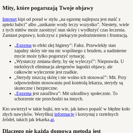
Mity, które pogarszają Twoje objawy
Internet
kipi od porad w stylu „na egzemę najlepsza jest maść z
apteki babci” albo „unikanie wody leczy wszystko”. Niestety, wiele
z tych mitów może zaostrzyć stan skóry i wydłużyć czas leczenia.
Zamiast poprawy, kończysz z piekącym podrażnieniem i frustracją.
„
Egzema
to efekt złej higieny”: Fałsz. Przewlekły stan
zapalny skóry nie ma nic wspólnego z brudem, a nadmierne
mycie może tylko pogorszyć sytuację.
„Wystarczy zmiana diety, by się wyleczyć”: Nieprawda. U
niektórych eliminacja alergenów łagodzi objawy, ale
całkowite wyleczenie jest rzadkie.
„Sterydy niszczą skórę i nie wolno ich stosować”: Mit. Przy
odpowiednim stosowaniu pod kontrolą lekarza, sterydy są
skuteczne i bezpieczne.
„
Egzema
jest zaraźliwa”: Mit szkodliwy społecznie. To
schorzenie nie przechodzi na innych.
Kto uwierzył w takie bajki, ten wie, jak łatwo popaść w błędne koło
złych nawyków. Weryfikuj
informacje
i korzystaj z rzetelnych
źródeł, takich jak lekarka.
ai
.
Dlaczego nie każda domowa metoda jest