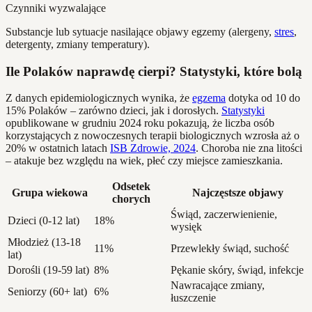
Czynniki wyzwalające
Substancje lub sytuacje nasilające objawy egzemy (alergeny,
stres
,
detergenty, zmiany temperatury).
Ile Polaków naprawdę cierpi? Statystyki, które bolą
Z danych epidemiologicznych wynika, że
egzema
dotyka od 10 do
15% Polaków – zarówno dzieci, jak i dorosłych.
Statystyki
opublikowane w grudniu 2024 roku pokazują, że liczba osób
korzystających z nowoczesnych terapii biologicznych wzrosła aż o
20% w ostatnich latach
ISB Zdrowie, 2024
. Choroba nie zna litości
– atakuje bez względu na wiek, płeć czy miejsce zamieszkania.
Odsetek
Grupa wiekowa
Najczęstsze objawy
chorych
Świąd, zaczerwienienie,
Dzieci (0-12 lat)
18%
wysięk
Młodzież (13-18
11%
Przewlekły świąd, suchość
lat)
Dorośli (19-59 lat)
8%
Pękanie skóry, świąd, infekcje
Nawracające zmiany,
Seniorzy (60+ lat)
6%
łuszczenie