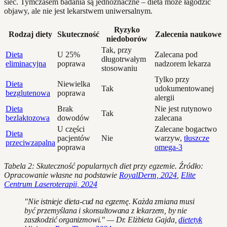
sieć. Tymczasem badania są jednoznaczne – dieta może łagodzić
objawy, ale nie jest lekarstwem uniwersalnym.
Ryzyko
Rodzaj diety
Skuteczność
Zalecenia naukowe
niedoborów
Tak, przy
Dieta
U 25%
Zalecana pod
długotrwałym
eliminacyjna
poprawa
nadzorem lekarza
stosowaniu
Tylko przy
Dieta
Niewielka
Tak
udokumentowanej
bezglutenowa
poprawa
alergii
Dieta
Brak
Nie jest rutynowo
Tak
bezlaktozowa
dowodów
zalecana
U części
Zalecane bogactwo
Dieta
pacjentów
Nie
warzyw,
tłuszcze
przeciwzapalna
poprawa
omega-3
Tabela 2: Skuteczność popularnych diet przy egzemie. Źródło:
Opracowanie własne na podstawie
RoyalDerm, 2024
,
Elite
Centrum Laseroterapii, 2024
"Nie istnieje dieta-cud na egzemę. Każda zmiana musi
być przemyślana i skonsultowana z lekarzem, by nie
zaszkodzić organizmowi." — Dr. Elżbieta Gajda,
dietetyk