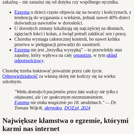
zakaźną – nie zarazisz się od dotyku czy wspólnego ręcznika.
Egzema
u dzieci często objawia się na twarzy i kończynach, z
tendencją do wygasania z wiekiem, jednak nawet 40% dzieci
doświadcza nawrotów w dorosłości.
U dorosłych zmiany lokalizują się najczęściej na dłoniach,
zgięciach łokci i kolan, a świąd potrafi zakłócać sen i pracę.
Choroba wymaga całorocznej kontroli, bo nawet krótka
przerwa w pielęgnacji prowadzi do zaostrzeń.
Egzema
nie jest „brzydką wysypką” – to przewlekły stan
zapalny, który wpływa na cały
organizm
, w tym
układ
odpornościowy
.
Chorobę trzeba traktować poważnie przez całe życie.
Odpowiedzialność
za własną skórę nie kończy się na wieku
szkolnym.
"Wielu dorosłych pacjentów przez lata walczy nie tylko z
objawami, ale i ze społecznym niezrozumieniem.
Egzema
nie znika magicznie po 18. urodzinach." — Dr.
Tomasz Wójcik,
alergolog
,
DOZ.pl, 2024
Największe kłamstwa o egzemie, którymi
karmi nas internet