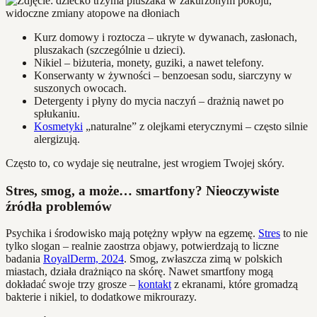
Kurz domowy i roztocza – ukryte w dywanach, zasłonach,
pluszakach (szczególnie u dzieci).
Nikiel – biżuteria, monety, guziki, a nawet telefony.
Konserwanty w żywności – benzoesan sodu, siarczyny w
suszonych owocach.
Detergenty i płyny do mycia naczyń – drażnią nawet po
spłukaniu.
Kosmetyki
„naturalne” z olejkami eterycznymi – często silnie
alergizują.
Często to, co wydaje się neutralne, jest wrogiem Twojej skóry.
Stres, smog, a może… smartfony? Nieoczywiste
źródła problemów
Psychika i środowisko mają potężny wpływ na egzemę.
Stres
to nie
tylko slogan – realnie zaostrza objawy, potwierdzają to liczne
badania
RoyalDerm, 2024
. Smog, zwłaszcza zimą w polskich
miastach, działa drażniąco na skórę. Nawet smartfony mogą
dokładać swoje trzy grosze –
kontakt
z ekranami, które gromadzą
bakterie i nikiel, to dodatkowe mikrourazy.