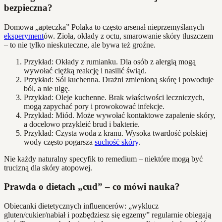
bezpieczna?
Domowa „apteczka” Polaka to często arsenał nieprzemyślanych
eksperyment
ów. Zioła, okłady z octu, smarowanie skóry tłuszczem
– to nie tylko nieskuteczne, ale bywa też groźne.
Przykład: Okłady z rumianku. Dla osób z alergią mogą
wywołać ciężką reakcję i nasilić świąd.
Przykład: Sól kuchenna. Drażni zmienioną skórę i powoduje
ból, a nie ulgę.
Przykład: Oleje kuchenne. Brak właściwości leczniczych,
mogą zapychać pory i prowokować infekcje.
Przykład: Miód. Może wywołać kontaktowe zapalenie skóry,
a docelowo przykleić brud i bakterie.
Przykład: Czysta woda z kranu. Wysoka twardość polskiej
wody często pogarsza
suchość skóry
.
Nie każdy naturalny specyfik to remedium – niektóre mogą być
trucizną dla skóry atopowej.
Prawda o dietach „cud” – co mówi nauka?
Obiecanki dietetycznych influencerów: „wyklucz
gluten/cukier/nabiał i pozbędziesz się egzemy” regularnie obiegają