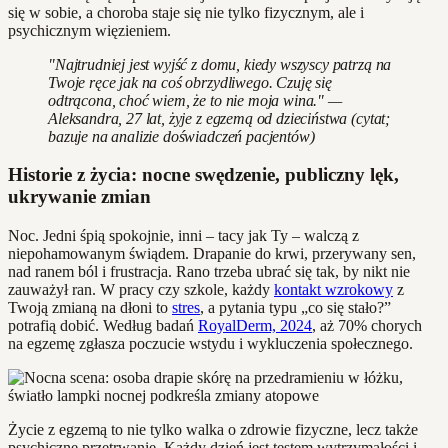
się w sobie, a choroba staje się nie tylko fizycznym, ale i
psychicznym więzieniem.
"Najtrudniej jest wyjść z domu, kiedy wszyscy patrzą na
Twoje ręce jak na coś obrzydliwego. Czuję się
odtrącona, choć wiem, że to nie moja wina." —
Aleksandra, 27 lat, żyje z egzemą od dzieciństwa (cytat;
bazuje na analizie doświadczeń pacjentów)
Historie z życia: nocne swędzenie, publiczny lęk,
ukrywanie zmian
Noc. Jedni śpią spokojnie, inni – tacy jak Ty – walczą z
niepohamowanym świądem. Drapanie do krwi, przerywany sen,
nad ranem ból i frustracja. Rano trzeba ubrać się tak, by nikt nie
zauważył ran. W pracy czy szkole, każdy
kontakt wzrokowy
z
Twoją zmianą na dłoni to
stres
, a pytania typu „co się stało?”
potrafią dobić. Według badań
RoyalDerm, 2024
, aż 70% chorych
na egzemę zgłasza poczucie wstydu i wykluczenia społecznego.
Życie z egzemą to nie tylko walka o zdrowie fizyczne, lecz także
psychiczne przetrwanie. Każdy dzień jest testem wytrzymałości i