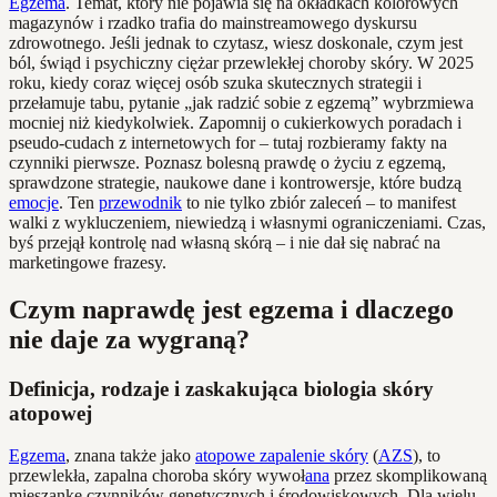
Egzema
. Temat, który nie pojawia się na okładkach kolorowych
magazynów i rzadko trafia do mainstreamowego dyskursu
zdrowotnego. Jeśli jednak to czytasz, wiesz doskonale, czym jest
ból, świąd i psychiczny ciężar przewlekłej choroby skóry. W 2025
roku, kiedy coraz więcej osób szuka skutecznych strategii i
przełamuje tabu, pytanie „jak radzić sobie z egzemą” wybrzmiewa
mocniej niż kiedykolwiek. Zapomnij o cukierkowych poradach i
pseudo-cudach z internetowych for – tutaj rozbieramy fakty na
czynniki pierwsze. Poznasz bolesną prawdę o życiu z egzemą,
sprawdzone strategie, naukowe dane i kontrowersje, które budzą
emocje
. Ten
przewodnik
to nie tylko zbiór zaleceń – to manifest
walki z wykluczeniem, niewiedzą i własnymi ograniczeniami. Czas,
byś przejął kontrolę nad własną skórą – i nie dał się nabrać na
marketingowe frazesy.
Czym naprawdę jest egzema i dlaczego
nie daje za wygraną?
Definicja, rodzaje i zaskakująca biologia skóry
atopowej
Egzema
, znana także jako
atopowe zapalenie skóry
(
AZS
), to
przewlekła, zapalna choroba skóry wywoł
ana
przez skomplikowaną
mieszankę czynników genetycznych i środowiskowych. Dla wielu