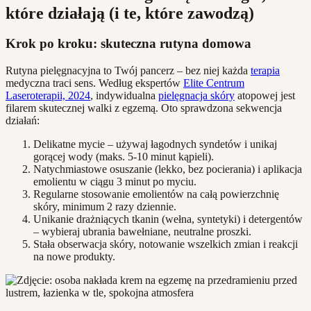
które działają (i te, które zawodzą)
Krok po kroku: skuteczna rutyna domowa
Rutyna pielęgnacyjna to Twój pancerz – bez niej każda
terapia
medyczna traci sens. Według ekspertów
Elite Centrum
Laseroterapii, 2024
, indywidualna
pielęgnacja skóry
atopowej jest
filarem skutecznej walki z egzemą. Oto sprawdzona sekwencja
działań:
Delikatne mycie – używaj łagodnych syndetów i unikaj
gorącej wody (maks. 5-10 minut kąpieli).
Natychmiastowe osuszanie (lekko, bez pocierania) i aplikacja
emolientu w ciągu 3 minut po myciu.
Regularne stosowanie emolientów na całą powierzchnię
skóry, minimum 2 razy dziennie.
Unikanie drażniących tkanin (wełna, syntetyki) i detergentów
– wybieraj ubrania bawełniane, neutralne proszki.
Stała obserwacja skóry, notowanie wszelkich zmian i reakcji
na nowe produkty.