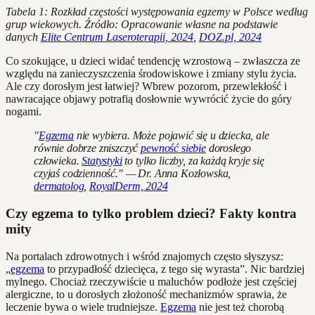
Tabela 1: Rozkład częstości występowania egzemy w Polsce według
grup wiekowych. Źródło: Opracowanie własne na podstawie
danych
Elite Centrum Laseroterapii, 2024
,
DOZ.pl, 2024
Co szokujące, u dzieci widać tendencję wzrostową – zwłaszcza ze
względu na zanieczyszczenia środowiskowe i zmiany stylu życia.
Ale czy dorosłym jest łatwiej? Wbrew pozorom, przewlekłość i
nawracające objawy potrafią dosłownie wywrócić życie do góry
nogami.
"
Egzema
nie wybiera. Może pojawić się u dziecka, ale
równie dobrze zniszczyć
pewność siebie
dorosłego
człowieka.
Statystyki
to tylko liczby, za każdą kryje się
czyjaś codzienność." — Dr. Anna Kozłowska,
dermatolog
,
RoyalDerm, 2024
Czy egzema to tylko problem dzieci? Fakty kontra
mity
Na portalach zdrowotnych i wśród znajomych często słyszysz:
„
egzema
to przypadłość dziecięca, z tego się wyrasta”. Nic bardziej
mylnego. Chociaż rzeczywiście u maluchów podłoże jest częściej
alergiczne, to u dorosłych złożoność mechanizmów sprawia, że
leczenie bywa o wiele trudniejsze.
Egzema
nie jest też chorobą