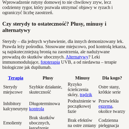
Wprowadzenie rutyny domowej to nie chwilowy zryw, lecz
codzienny rygor, który pozwala utrzymać objawy w ryzach i
ograniczyć liczbę zaostrzeń.
Czy sterydy to ostateczność? Plusy, minusy i
alternatywy
Sterydy – dla jednych wybawienie, dla innych demonizowany lek.
Prawda leży pośrodku. Stosowane miejscowo, pod kontrolą lekarza,
są najskuteczniejszą bronią na zaostrzenia, ale nadużywane
prowadzą do skutków ubocznych.
Alternatywy
? Leki
immunomodulujące,
fototerapia
UVB, a od niedawna – terapie
biologiczne jak dupilumab.
Terapia
Plusy
Minusy
Dla kogo?
Ryzyko
Sterydy
Szybkie działanie,
Ostre stany,
ścieńczenia
miejscowe
skuteczność
krótkie serie
skóry,
trądzik
Podrażnienie w
Przewlekła
Inhibitory
Długoterminowa
początkowej
egzema
,
kalcyneuryny
kontrola
fazie
okolice twarzy
Brak skutków
Brak efektów
Codzienna
Emolienty
ubocznych,
na ostre zmiany
pielęgnacja
łagodzenie