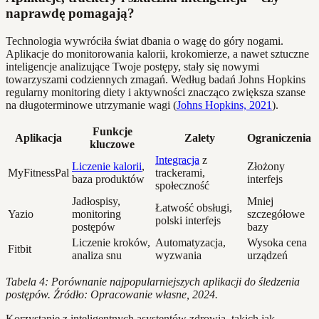
naprawdę pomagają?
Technologia wywróciła świat dbania o wagę do góry nogami.
Aplikacje do monitorowania kalorii, krokomierze, a nawet sztuczne
inteligencje analizujące Twoje postępy, stały się nowymi
towarzyszami codziennych zmagań. Według badań Johns Hopkins
regularny monitoring diety i aktywności znacząco zwiększa szanse
na długoterminowe utrzymanie wagi (
Johns Hopkins, 2021
).
Funkcje
Aplikacja
Zalety
Ograniczenia
kluczowe
Integracja
z
Liczenie kalorii
,
Złożony
MyFitnessPal
trackerami,
baza produktów
interfejs
społeczność
Jadłospisy,
Mniej
Łatwość obsługi,
Yazio
monitoring
szczegółowe
polski interfejs
postępów
bazy
Liczenie kroków,
Automatyzacja,
Wysoka cena
Fitbit
analiza snu
wyzwania
urządzeń
Tabela 4: Porównanie najpopularniejszych aplikacji do śledzenia
postępów. Źródło: Opracowanie własne, 2024.
Korzystanie z inteligentnych asystentów zdrowia, takich jak