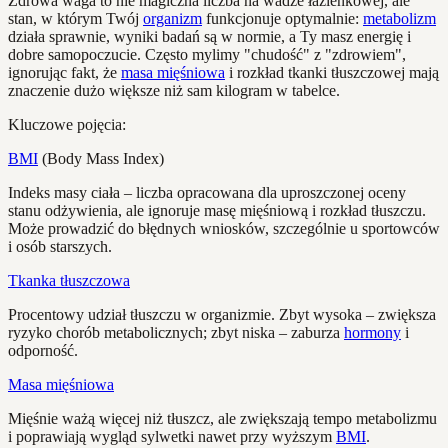
Zdrowa waga to nie magiczna liczba na wadze łazienkowej, ale
stan, w którym Twój
organizm
funkcjonuje optymalnie:
metabolizm
działa sprawnie, wyniki badań są w normie, a Ty masz energię i
dobre samopoczucie. Często mylimy "chudość" z "zdrowiem",
ignorując fakt, że
masa mięśniowa
i rozkład tkanki tłuszczowej mają
znaczenie dużo większe niż sam kilogram w tabelce.
Kluczowe pojęcia:
BMI
(Body Mass Index)
Indeks masy ciała – liczba opracowana dla uproszczonej oceny
stanu odżywienia, ale ignoruje masę mięśniową i rozkład tłuszczu.
Może prowadzić do błędnych wniosków, szczególnie u sportowców
i osób starszych.
Tkanka tłuszczowa
Procentowy udział tłuszczu w organizmie. Zbyt wysoka – zwiększa
ryzyko chorób metabolicznych; zbyt niska – zaburza
hormony
i
odporność.
Masa mięśniowa
Mięśnie ważą więcej niż tłuszcz, ale zwiększają tempo metabolizmu
i poprawiają wygląd sylwetki nawet przy wyższym
BMI
.