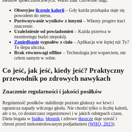
mediów społecznościowych. Warto znać czerwone flagi:
Obsesyjne
liczenie kalorii
– Gdy każda przekąska staje się
powodem do stresu.
Porównywanie wyników z innymi
– Własny progres traci
znaczenie.
Uzależnienie od powiadomień
– Każda przerwa w
monitoringu budzi niepokój.
Zaniedbanie
sygnałów z ciała
– Aplikacja wie lepiej niż Ty?
To ślepa uliczka.
Brak równowagi offline
– Technologia jest wsparciem, nie
celem samym w sobie.
Co jeść, jak jeść, kiedy jeść? Praktyczny
przewodnik po zdrowych nawykach
Znaczenie regularności i jakości posiłków
Regularność posiłków stabilizuje poziom glukozy we krwi i
ogranicza napady wilczego głodu. Nie chodzi tylko o liczbę kalorii,
ale o to, co dostarczasz organizmowi i w jakich odstępach czasu.
Dieta bogata w
białko
,
błonnik
i zdrowe
tłuszcze
daje sytość i
chroni przed niekontrolowanym podjadaniem (
WHO, 2023
).