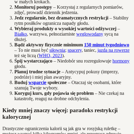
w małych krokach.
Monitoruj postępy
– Korzystaj z regularnych pomiarów,
zdjęć, prowadź dziennik jedzenia.
Jedz regularnie, bez dramatycznych restrykcji
– Stabilny
rytm posiłków ogranicza napady głodu.
Wybieraj produkty o wysokiej wartości odżywczej
–
Białko
, warzywa, pełnoziarniste
węglowodany
sycą na
dłużej.
Bądź aktywny fizycznie minimum
150 minut tygodniowo
– To nie musi być
siłownia
;
spacery
, taniec,
jazda na rowerze
też się liczą (
WHO, 2023
).
Śpij wystarczająco
– Niedobór snu rozregulowuje
hormony
głodu.
Planuj trudne sytuacje
– Antycypuj pokusy (imprezy,
podróże) i miej plan awaryjny.
Buduj
wsparcie
społeczne
– Otaczaj się osobami, które
szanują Twoje wybory.
Koryguj kurs, gdy pojawia się problem
– Nie czekaj na
katastrofę, reaguj na drobne odchylenia.
Kiedy mniej znaczy więcej: paradoks restrykcji
kalorycznej
Drastyczne ograniczenia kalorii są jak gra w rosyjską ruletkę –
możesz wygrać kilka kilogramów mniej, ale przegrasz zdrowie,