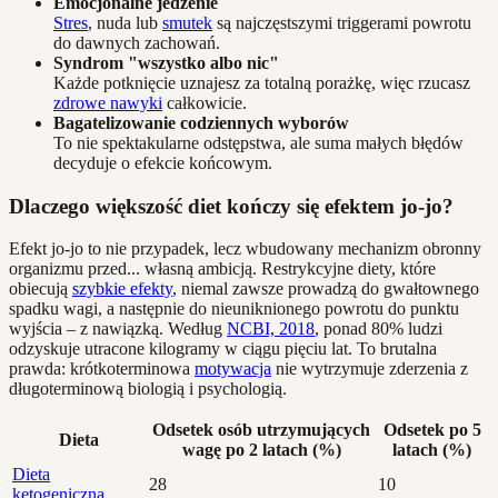
Emocjonalne jedzenie
Stres
, nuda lub
smutek
są najczęstszymi triggerami powrotu
do dawnych zachowań.
Syndrom "wszystko albo nic"
Każde potknięcie uznajesz za totalną porażkę, więc rzucasz
zdrowe nawyki
całkowicie.
Bagatelizowanie codziennych wyborów
To nie spektakularne odstępstwa, ale suma małych błędów
decyduje o efekcie końcowym.
Dlaczego większość diet kończy się efektem jo-jo?
Efekt jo-jo to nie przypadek, lecz wbudowany mechanizm obronny
organizmu przed... własną ambicją. Restrykcyjne diety, które
obiecują
szybkie efekty
, niemal zawsze prowadzą do gwałtownego
spadku wagi, a następnie do nieuniknionego powrotu do punktu
wyjścia – z nawiązką. Według
NCBI, 2018
, ponad 80% ludzi
odzyskuje utracone kilogramy w ciągu pięciu lat. To brutalna
prawda: krótkoterminowa
motywacja
nie wytrzymuje zderzenia z
długoterminową biologią i psychologią.
Odsetek osób utrzymujących
Odsetek po 5
Dieta
wagę po 2 latach (%)
latach (%)
Dieta
28
10
ketogeniczna