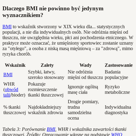
Dlaczego BMI nie powinno być jedynym
wyznacznikiem?
BMI
to wskaźnik stworzony w XIX wieku dla... statystycznych
populacji, a nie dla indywidualnych osób. Nie odróżnia mięśni od
tłuszczu, nie uwzględnia wieku, płci ani pochodzenia etnicznego. W
praktyce może oznaczać, że umięśniony sportowiec zostanie uznany
za "otyłego", a osoba z niską masą mięśniową – za "zdrową", mimo
ryzyka chorób.
Wskaźnik
Zalety
Wady
Zastosowanie
Szybki, łatwy,
Nie odróżnia
Badania
BMI
szeroko stosowany
mięśni od tłuszczu
populacyjne
WHR
Pokazuje
Ignoruje ogólną
Ryzyko
(
obwód
rozmieszczenie
masę ciała
metaboliczne
talii
/bioder)
tkanki tłuszczowej
Drogie pomiary,
% tkanki
Najdokładniejszy
trudna
Indywidualna
tłuszczowej
wskaźnik zdrowia
samodzielna
diagnostyka
ocena
Tabela 3: Porównanie
BMI
, WHR i wskaźnika zawartości tkanki
tłuszczowej. Źródło: Opracowanie własne na podstawie
WHO,