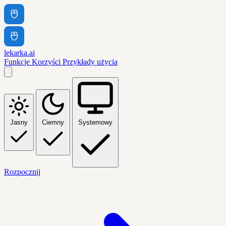
lekarka.ai
Funkcje
Korzyści
Przykłady użycia
Jasny
Ciemny
Systemowy
Rozpocznij