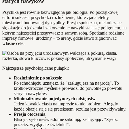
starych nawyków
Psychika jest równie bezwzględna jak biologia. Po początkowej
euforii sukcesu przychodzi rozluźnienie, które zjada efekty
miesiącami budowanej dyscypliny. Presja społeczna, niekończące
się okazje do jedzenia i zakorzenione nawyki stają się poligonem, na
którym najczęściej przegrywasz z samym sobą. Spotkania rodzinne,
imprezy firmowe, urodziny – to areny, gdzie łatwo zignorować
własne cele.
Najczęstsze psychologiczne pułapki:
Rozluźnienie po sukcesie
Po schudnięciu uznajesz, że "zasługujesz na nagrodę". To
krótkowzroczne myślenie prowadzi do powolnego powrotu
starych nawyków.
Minimalizowanie pojedynczych odstępstw
Jeden kawałek ciasta na imprezie to nie problem. Ale gdy
każda okazja staje się pretekstem, rezultat jest przewidywalny.
Presja otoczenia
Bliscy często nieświadomie sabotują, zachęcając: "Zjedz,
przecież wyglądasz świetnie!".