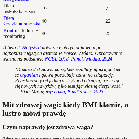
Dieta
19
7
niskokaloryczna
Dieta
40
22
śródziemnomorska
Kontrola
kalorii +
46
25
monitoring
Tabela 2:
Statystyki
dotyczące utrzymania wagi po
najpopularniejszych dietach w Polsce. Źródło: Opracowanie
własne na podstawie
NCBI, 2018
,
Panel Ariadna, 2024
"Kultura diet stawia na szybkie rezultaty, ignorując fakt,
że
organizm
i głowa potrzebują czasu na adaptację.
Przechodzimy od jednej restrykcji do drugiej, nie ucząc
się nowych nawyków, tylko testując własną cierpliwość."
— Piotr Mazur,
psycholog
,
Publikariusz, 2023
Mit zdrowej wagi: kiedy BMI kłamie, a
lustro mówi prawdę
Czym naprawdę jest zdrowa waga?