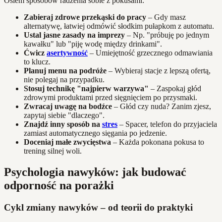
Osiem sposobów radzenia sobie z pokusami:
Zabieraj zdrowe przekąski do pracy
– Gdy masz
alternatywę, łatwiej odmówić słodkim pułapkom z automatu.
Ustal jasne zasady na imprezy
– Np. "próbuję po jednym
kawałku" lub "piję wodę między drinkami".
Ćwicz
asertywność
– Umiejętność grzecznego odmawiania
to klucz.
Planuj menu na podróże
– Wybieraj stacje z lepszą ofertą,
nie polegaj na przypadku.
Stosuj technikę "najpierw warzywa"
– Zaspokaj głód
zdrowymi produktami przed sięgnięciem po przysmaki.
Zwracaj uwagę na bodźce
– Głód czy nuda? Zanim zjesz,
zapytaj siebie "dlaczego".
Znajdź inny sposób na
stres
– Spacer, telefon do przyjaciela
zamiast automatycznego sięgania po jedzenie.
Doceniaj małe zwycięstwa
– Każda pokonana pokusa to
trening silnej woli.
Psychologia nawyków: jak budować
odporność na porażki
Cykl zmiany nawyków – od teorii do praktyki