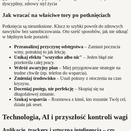
Jak wracać na właściwe tory po potknięciach
Potknięcia są nieuniknione. Klucz to szybki powrót do zdrowych
nawyków bez samobiczowania. Oto sześć sposobów, jak nie utknąć
w błędnym kole porażek:
Przeanalizuj przyczynę odstępstwa
– Zamiast poczucia
winy, potraktuj to jak lekcję.
Unikaj efektu "wszystko albo nic"
– Jeden błąd nie
przekreśla całej pracy.
Wdróż awaryjny plan
– Miej przygotowane strategie na
trudne chwile (np. telefon do wsparcia).
Zmieniaj środowisko
– Usuń pokusy z otoczenia na czas
kryzysu.
Doceniaj postęp, nie perfekcję
– Skupiaj się na
długofalowej zmianie.
Szukaj wsparcia
– Rozmowa z kimś, kto rozumie Twój cel,
działa jak reset.
Technologia, AI i przyszłość kontroli wagi
Aplikacje, trackery i sztuczna inteligencja – czy