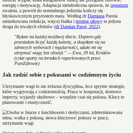
energię i motywację. Adaptacja metaboliczna sprawia, że
organizm
zwalnia, a powrót do normalnego jedzenia kończy się
błyskawicznym przyrostem masy. Według dr
Damiana
Parola
umiarkowana redukcja, więcej białka i
trening siłowy
to jedyna
droga do trwałych efektów (
dr Damian Parol, 2022
).
"Byłam na każdej możliwej diecie. Dopiero gdy
przestałam liczyć każdą kalorię, a skupiłam się na
zdrowych wyborach i regularności, udało mi się
utrzymać wagę bez obsesji." — Ewa, 39 lat, Kraków
(cytat oparty na trendach raportowanych przez
PureZdrowie)
Jak radzić sobie z pokusami w codziennym życiu
Utrzymanie wagi to nie żelazna dyscyplina, lecz sprytne strategie,
które wygrywają z codziennością. Praca w korporacji, domowe
imprezy, wyjazdy służbowe – wszędzie czai się pokusa. Klucz to
planowanie i elastyczność.