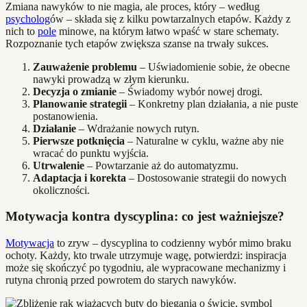
Zmiana nawyków to nie magia, ale proces, który – według
psycholog
ów – składa się z kilku powtarzalnych etapów. Każdy z
nich to
pole
minowe, na którym łatwo wpaść w stare schematy.
Rozpoznanie tych etapów zwiększa szanse na trwały sukces.
Zauważenie problemu
– Uświadomienie sobie, że obecne
nawyki prowadzą w złym kierunku.
Decyzja o zmianie
– Świadomy wybór nowej drogi.
Planowanie strategii
– Konkretny plan działania, a nie puste
postanowienia.
Działanie
– Wdrażanie nowych rutyn.
Pierwsze potknięcia
– Naturalne w cyklu, ważne aby nie
wracać do punktu wyjścia.
Utrwalenie
– Powtarzanie aż do automatyzmu.
Adaptacja i korekta
– Dostosowanie strategii do nowych
okoliczności.
Motywacja kontra dyscyplina: co jest ważniejsze?
Motywacja
to zryw – dyscyplina to codzienny wybór mimo braku
ochoty. Każdy, kto trwale utrzymuje wagę, potwierdzi: inspiracja
może się skończyć po tygodniu, ale wypracowane mechanizmy i
rutyna chronią przed powrotem do starych nawyków.