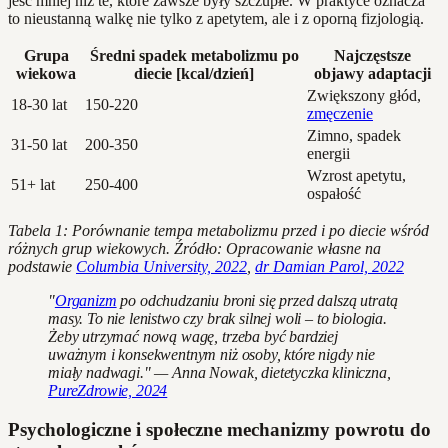
jeść mniej niż te, które zawsze były szczupłe. W praktyce oznacza
to nieustanną walkę nie tylko z apetytem, ale i z oporną fizjologią.
Grupa
Średni spadek metabolizmu po
Najczęstsze
wiekowa
diecie [kcal/dzień]
objawy adaptacji
Zwiększony głód,
18-30 lat
150-220
zmęczenie
Zimno, spadek
31-50 lat
200-350
energii
Wzrost apetytu,
51+ lat
250-400
ospałość
Tabela 1: Porównanie tempa metabolizmu przed i po diecie wśród
różnych grup wiekowych. Źródło: Opracowanie własne na
podstawie
Columbia University, 2022
,
dr Damian Parol, 2022
"
Organizm
po odchudzaniu broni się przed dalszą utratą
masy. To nie lenistwo czy brak silnej woli – to biologia.
Żeby utrzymać nową wagę, trzeba być bardziej
uważnym i konsekwentnym niż osoby, które nigdy nie
miały nadwagi." — Anna Nowak, dietetyczka kliniczna,
PureZdrowie, 2024
Psychologiczne i społeczne mechanizmy powrotu do