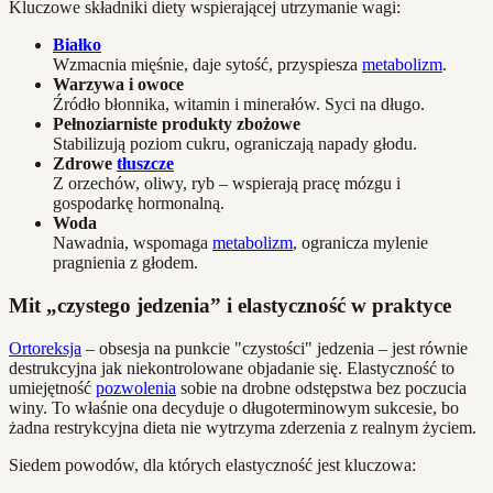
Kluczowe składniki diety wspierającej utrzymanie wagi:
Białko
Wzmacnia mięśnie, daje sytość, przyspiesza
metabolizm
.
Warzywa i owoce
Źródło błonnika, witamin i minerałów. Syci na długo.
Pełnoziarniste produkty zbożowe
Stabilizują poziom cukru, ograniczają napady głodu.
Zdrowe
tłuszcze
Z orzechów, oliwy, ryb – wspierają pracę mózgu i
gospodarkę hormonalną.
Woda
Nawadnia, wspomaga
metabolizm
, ogranicza mylenie
pragnienia z głodem.
Mit „czystego jedzenia” i elastyczność w praktyce
Ortoreksja
– obsesja na punkcie "czystości" jedzenia – jest równie
destrukcyjna jak niekontrolowane objadanie się. Elastyczność to
umiejętność
pozwolenia
sobie na drobne odstępstwa bez poczucia
winy. To właśnie ona decyduje o długoterminowym sukcesie, bo
żadna restrykcyjna dieta nie wytrzyma zderzenia z realnym życiem.
Siedem powodów, dla których elastyczność jest kluczowa: