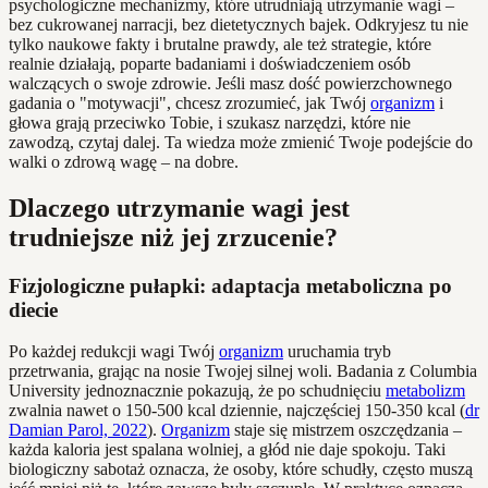
psychologiczne mechanizmy, które utrudniają utrzymanie wagi –
bez cukrowanej narracji, bez dietetycznych bajek. Odkryjesz tu nie
tylko naukowe fakty i brutalne prawdy, ale też strategie, które
realnie działają, poparte badaniami i doświadczeniem osób
walczących o swoje zdrowie. Jeśli masz dość powierzchownego
gadania o "motywacji", chcesz zrozumieć, jak Twój
organizm
i
głowa grają przeciwko Tobie, i szukasz narzędzi, które nie
zawodzą, czytaj dalej. Ta wiedza może zmienić Twoje podejście do
walki o zdrową wagę – na dobre.
Dlaczego utrzymanie wagi jest
trudniejsze niż jej zrzucenie?
Fizjologiczne pułapki: adaptacja metaboliczna po
diecie
Po każdej redukcji wagi Twój
organizm
uruchamia tryb
przetrwania, grając na nosie Twojej silnej woli. Badania z Columbia
University jednoznacznie pokazują, że po schudnięciu
metabolizm
zwalnia nawet o 150-500 kcal dziennie, najczęściej 150-350 kcal (
dr
Damian Parol, 2022
).
Organizm
staje się mistrzem oszczędzania –
każda kaloria jest spalana wolniej, a głód nie daje spokoju. Taki
biologiczny sabotaż oznacza, że osoby, które schudły, często muszą