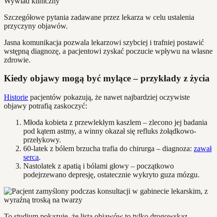
Wywiad kliniczny
Szczegółowe pytania zadawane przez lekarza w celu ustalenia
przyczyny objawów.
Jasna komunikacja pozwala lekarzowi szybciej i trafniej postawić
wstępną diagnozę, a pacjentowi zyskać poczucie wpływu na własne
zdrowie.
Kiedy objawy mogą być mylące – przykłady z życia
Historie
pacjentów pokazują, że nawet najbardziej oczywiste
objawy potrafią zaskoczyć:
Młoda kobieta z przewlekłym kaszlem – zlecono jej badania
pod kątem astmy, a winny okazał się refluks żołądkowo-
przełykowy.
60-latek z bólem brzucha trafia do chirurga – diagnoza:
zawał
serca
.
Nastolatek z apatią i bólami głowy – początkowo
podejrzewano depresję, ostatecznie wykryto guza mózgu.
To studium pokazuje, że lista objawów to tylko drogowskaz –