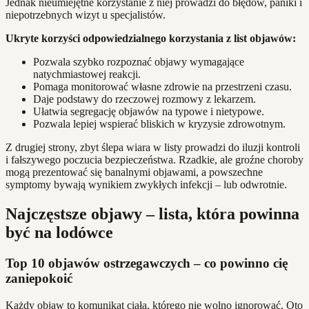
Jednak nieumiejętne korzystanie z niej prowadzi do błędów, paniki i
niepotrzebnych wizyt u specjalistów.
Ukryte korzyści odpowiedzialnego korzystania z list objawów:
Pozwala szybko rozpoznać objawy wymagające
natychmiastowej reakcji.
Pomaga monitorować własne zdrowie na przestrzeni czasu.
Daje podstawy do rzeczowej rozmowy z lekarzem.
Ułatwia segregację objawów na typowe i nietypowe.
Pozwala lepiej wspierać bliskich w kryzysie zdrowotnym.
Z drugiej strony, zbyt ślepa wiara w listy prowadzi do iluzji kontroli
i fałszywego poczucia bezpieczeństwa. Rzadkie, ale groźne choroby
mogą prezentować się banalnymi objawami, a powszechne
symptomy bywają wynikiem zwykłych infekcji – lub odwrotnie.
Najczęstsze objawy – lista, która powinna
być na lodówce
Top 10 objawów ostrzegawczych – co powinno cię
zaniepokoić
Każdy objaw to komunikat ciała, którego nie wolno ignorować. Oto