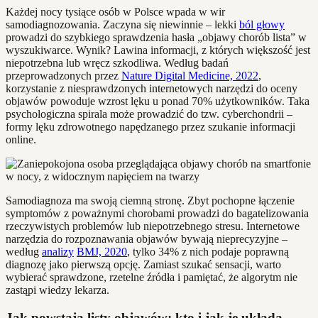
Każdej nocy tysiące osób w Polsce wpada w wir
samodiagnozowania. Zaczyna się niewinnie – lekki
ból głowy
prowadzi do szybkiego sprawdzenia hasła „objawy chorób lista” w
wyszukiwarce. Wynik? Lawina informacji, z których większość jest
niepotrzebna lub wręcz szkodliwa. Według badań
przeprowadzonych przez
Nature Digital Medicine, 2022
,
korzystanie z niesprawdzonych internetowych narzędzi do oceny
objawów powoduje wzrost lęku u ponad 70% użytkowników. Taka
psychologiczna spirala może prowadzić do tzw. cyberchondrii –
formy lęku zdrowotnego napędzanego przez szukanie informacji
online.
Samodiagnoza ma swoją ciemną stronę. Zbyt pochopne łączenie
symptomów z poważnymi chorobami prowadzi do bagatelizowania
rzeczywistych problemów lub niepotrzebnego stresu. Internetowe
narzędzia do rozpoznawania objawów bywają nieprecyzyjne –
według
analizy
BMJ, 2020
, tylko 34% z nich podaje poprawną
diagnozę jako pierwszą opcję. Zamiast szukać sensacji, warto
wybierać sprawdzone, rzetelne źródła i pamiętać, że algorytm nie
zastąpi wiedzy lekarza.
Jak powstają listy objawów: kto i jak je układa