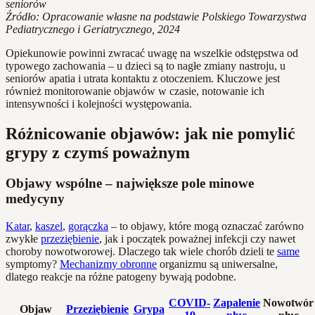
seniorów
Źródło: Opracowanie własne na podstawie Polskiego Towarzystwa
Pediatrycznego i Geriatrycznego, 2024
Opiekunowie powinni zwracać uwagę na wszelkie odstępstwa od
typowego zachowania – u dzieci są to nagłe zmiany nastroju, u
seniorów apatia i utrata kontaktu z otoczeniem. Kluczowe jest
również monitorowanie objawów w czasie, notowanie ich
intensywności i kolejności występowania.
Różnicowanie objawów: jak nie pomylić
grypy z czymś poważnym
Objawy wspólne – największe pole minowe
medycyny
Katar
,
kaszel
,
gorączka
– to objawy, które mogą oznaczać zarówno
zwykłe
przeziębienie
, jak i początek poważnej infekcji czy nawet
choroby nowotworowej. Dlaczego tak wiele chorób dzieli te
same
symptomy?
Mechanizmy obronne
organizmu są uniwersalne,
dlatego reakcje na różne patogeny bywają podobne.
COVID-
Zapalenie
Nowotwór
Objaw
Przeziębienie
Grypa