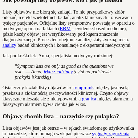
Listy objawów nie biorą się znikąd. To nie przypadkowy zbiór
odczuć, a efekt wieloletnich badań, analiz klinicznych i obserwacji
tysięcy pacjentów. Oficjalne listy symptomów powstają w oparciu o
medycynę opartą na faktach (
EBM
– evidence-based medicine),
gdzie każdy objaw jest weryfikowany pod kątem znaczenia
diagnostycznego. Proces ten obejmuje analizę statystyczną, meta-
analizy
badań klinicznych i konsultacje z ekspertami medycznymi.
Jak podkreśla lek. Anna, specjalista medycyny rodzinnej:
"Symptom lists are only as good as the questions we
ask." — Anna,
lekarz rodzinny
(cytat na podstawie
praktyki lekarskiej)
Ostateczny kształt listy objawów to
kompromis
między jasnością
przekazu a złożonością rzeczywistości klinicznej. Często objawy
klasyczne mieszają się z nietypowymi, a
granica
między alarmem a
fałszywym alarmem bywa cienka jak włos.
Objawy chorób lista – narzędzie czy pułapka?
Lista objawów jest jak ostrze – w rękach świadomego użytkownika
to narzędzie, które pomaga wyłapać pierwsze
sygnały zagrożenia
.