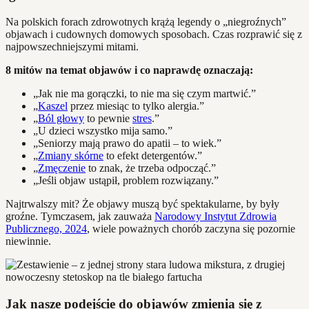
Na polskich forach zdrowotnych krążą legendy o „niegroźnych”
objawach i cudownych domowych sposobach. Czas rozprawić się z
najpowszechniejszymi mitami.
8 mitów na temat objawów i co naprawdę oznaczają:
„Jak nie ma gorączki, to nie ma się czym martwić.”
„
Kaszel
przez miesiąc to tylko alergia.”
„
Ból głowy
to pewnie
stres
.”
„U dzieci wszystko mija samo.”
„Seniorzy mają prawo do apatii – to wiek.”
„
Zmiany skórne
to efekt detergentów.”
„
Zmęczenie
to znak, że trzeba odpocząć.”
„Jeśli objaw ustąpił, problem rozwiązany.”
Najtrwalszy mit? Że objawy muszą być spektakularne, by były
groźne. Tymczasem, jak zauważa
Narodowy Instytut Zdrowia
Publicznego, 2024
, wiele poważnych chorób zaczyna się pozornie
niewinnie.
Jak nasze podejście do objawów zmienia się z