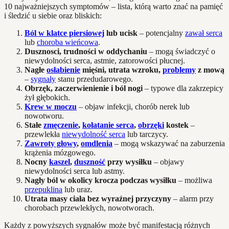
10 najważniejszych symptomów – lista, którą warto znać na pamięć
i śledzić u siebie oraz bliskich:
Ból w klatce piersiowej
lub ucisk
– potencjalny
zawał serca
lub
choroba wieńcowa
.
Dusznosci, trudności w oddychaniu
– mogą świadczyć o
niewydolności serca, astmie, zatorowości płucnej.
Nagłe
osłabienie
mięśni, utrata wzroku,
problemy
z mową
–
sygnały
stanu przedudarowego.
Obrzęk, zaczerwienienie i ból nogi
– typowe dla zakrzepicy
żył głębokich.
Krew w moczu
– objaw infekcji, chorób nerek lub
nowotworu.
Stałe
zmęczenie
,
kołatanie serca
,
obrzęki
kostek
–
przewlekła
niewydolność serca
lub tarczycy.
Zawroty głowy
,
omdlenia
– mogą wskazywać na zaburzenia
krążenia mózgowego.
Nocny
kaszel
,
duszność
przy wysiłku
– objawy
niewydolności serca lub astmy.
Nagły ból w okolicy krocza podczas wysiłku
– możliwa
przepuklina
lub uraz.
Utrata masy ciała bez wyraźnej przyczyny
– alarm przy
chorobach przewlekłych, nowotworach.
Każdy z powyższych sygnałów może być manifestacją różnych