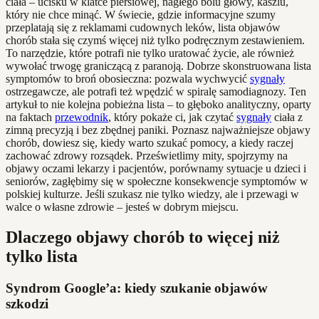
ciała – ucisku w klatce piersiowej, nagłego bólu głowy, kaszlu,
który nie chce minąć. W świecie, gdzie informacyjne szumy
przeplatają się z reklamami cudownych leków, lista objawów
chorób stała się czymś więcej niż tylko podręcznym zestawieniem.
To narzędzie, które potrafi nie tylko uratować życie, ale również
wywołać trwogę graniczącą z paranoją. Dobrze skonstruowana lista
symptomów to broń obosieczna: pozwala wychwycić
sygnały
ostrzegawcze, ale potrafi też wpędzić w spiralę samodiagnozy. Ten
artykuł to nie kolejna pobieżna lista – to głęboko analityczny, oparty
na faktach
przewodnik
, który pokaże ci, jak czytać
sygnały
ciała z
zimną precyzją i bez zbędnej paniki. Poznasz najważniejsze objawy
chorób, dowiesz się, kiedy warto szukać pomocy, a kiedy raczej
zachować zdrowy rozsądek. Prześwietlimy mity, spojrzymy na
objawy oczami lekarzy i pacjentów, porównamy sytuacje u dzieci i
seniorów, zagłębimy się w społeczne konsekwencje symptomów w
polskiej kulturze. Jeśli szukasz nie tylko wiedzy, ale i przewagi w
walce o własne zdrowie – jesteś w dobrym miejscu.
Dlaczego objawy chorób to więcej niż
tylko lista
Syndrom Google’a: kiedy szukanie objawów
szkodzi