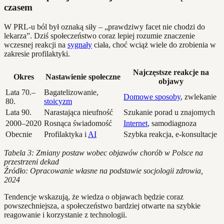
czasem
W PRL-u ból był oznaką siły – „prawdziwy facet nie chodzi do
lekarza”. Dziś społeczeństwo coraz lepiej rozumie znaczenie
wczesnej reakcji na
sygnały
ciała, choć wciąż wiele do zrobienia w
zakresie profilaktyki.
Najczęstsze reakcje na
Okres
Nastawienie społeczne
objawy
Lata 70.–
Bagatelizowanie,
Domowe sposoby
, zwlekanie
80.
stoicyzm
Lata 90.
Narastająca nieufność
Szukanie porad u znajomych
2000–2020
Rosnąca świadomość
Internet
, samodiagnoza
Obecnie
Profilaktyka i
AI
Szybka reakcja, e-konsultacje
Tabela 3: Zmiany postaw wobec objawów chorób w Polsce na
przestrzeni dekad
Źródło: Opracowanie własne na podstawie socjologii zdrowia,
2024
Tendencje wskazują, że wiedza o objawach będzie coraz
powszechniejsza, a społeczeństwo bardziej otwarte na szybkie
reagowanie i korzystanie z technologii.