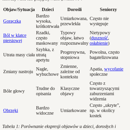
Objaw/Sytuacja
Dzieci
Dorośli
Seniorzy
Bardzo
Umiarkowana,
Często nie
Gorączka
wysoka,
przewlekła
występuje
krótkotrwała
Rzadki,
Typowy
Nietypowy
Ból w klatce
często
objaw, łatwo
(
duszność
,
piersiowej
maskowany
rozpoznawalny
osłabienie
)
Szybka, z
Progresywna,
Powolna, często
Utrata masy ciała
utratą
stopniowa
bagatelizowana
apetytu
Zmienne,
Nagłe,
Apatia,
wycofanie
Zmiany nastroju
zależne od
wybuchowe
społeczne
kontekstu
Często z
Trudne do
Klasyczne
towarzyszącymi
Bóle głowy
opisania
objawy
zaburzeniami
widzenia
Często „ukryte”,
Bardzo
Obrzęki
Umiarkowane
np. w okolicy
widoczne
kostek
Tabela 1: Porównanie ekspresji objawów u dzieci, dorosłych i