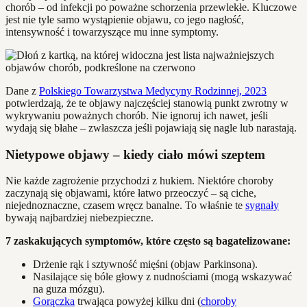
chorób – od infekcji po poważne schorzenia przewlekłe. Kluczowe
jest nie tyle samo wystąpienie objawu, co jego nagłość,
intensywność i towarzyszące mu inne symptomy.
Dane z
Polskiego Towarzystwa Medycyny Rodzinnej, 2023
potwierdzają, że te objawy najczęściej stanowią punkt zwrotny w
wykrywaniu poważnych chorób. Nie ignoruj ich nawet, jeśli
wydają się błahe – zwłaszcza jeśli pojawiają się nagle lub narastają.
Nietypowe objawy – kiedy ciało mówi szeptem
Nie każde zagrożenie przychodzi z hukiem. Niektóre choroby
zaczynają się objawami, które łatwo przeoczyć – są ciche,
niejednoznaczne, czasem wręcz banalne. To właśnie te
sygnały
bywają najbardziej niebezpieczne.
7 zaskakujących symptomów, które często są bagatelizowane:
Drżenie rąk i sztywność mięśni (objaw Parkinsona).
Nasilające się bóle głowy z nudnościami (mogą wskazywać
na guza mózgu).
Gorączka
trwająca powyżej kilku dni (
choroby