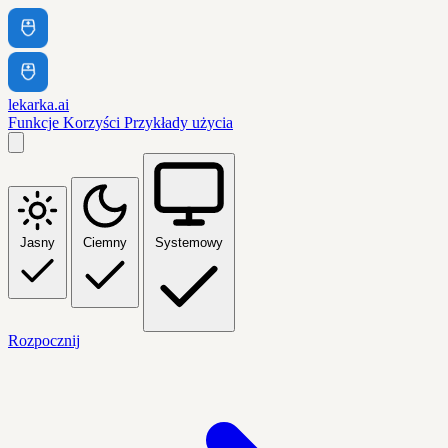
lekarka.ai
Funkcje
Korzyści
Przykłady użycia
Jasny
Ciemny
Systemowy
Rozpocznij