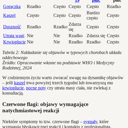
19
płuc
płuc
Gorączka
Rzadko
Często
Często
Często
Rzadko
Bardzo
Kaszel
Często
Często
Często
Często
często
Zdarza
Duszność
Rzadko
Rzadko
Często
Często
się
Utrata wagi
Nie
Nie
Rzadko
Zdarza się
Często
Krwioplucie
Nie
Nie
Rzadko
Rzadko
Często
Tabela 2: Nakładanie się objawów w typowych chorobach układu
oddechowego
Źródło: Opracowanie własne na podstawie WHO i Medycyny
Rodzinnej, 2024
W codziennym życiu warto zwracać uwagę na dynamikę objawów
– jeśli
kaszel
trwa powyżej trzech tygodni lub towarzyszą mu
krwioplucie
,
nocne poty
czy utrata masy ciała, nie zwlekaj z
konsultacją.
Czerwone flagi: objawy wymagające
natychmiastowej reakcji
Niektóre symptomy to tzw. czerwone flagi –
sygnały
, które
wymagają błyskawicznej reakcji i kontaktu z profesjonalistą.