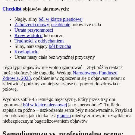
Checklist
objawów alarmowych:
Nagły, silny
ból w klatce piersiowej
Zaburzenia mowy
,
osłabienie
połowicze ciała
Utrata przytomności
Krew w stolcu
lub moczu
Trudności z oddychaniem
Silny, narastający
ból brzucha
Krwioplucie
Utrata masy ciała bez wyraźnej przyczyny
Tego typu objawów nie wolno ignorować – zbyt późna reakcja
może skończyć się tragedią. Według
Narodowego Funduszu
Zdrowia, 2023
, opóźnienie w zgłoszeniu się z objawami udaru o
zaledwie 2 godziny zmniejsza szanse na powrót do zdrowia o
połowę.
Wyobraź sobie 45-letniego mężczyznę, który przez trzy dni
ignorował
ból w klatce piersiowej
jako „nerwobóle”. Trafił do
szpitala za późno – uszkodzenia serca były nieodwracalne. Przykład
ten pokazuje, jak cienka jest
granica
między zdrowym rozsądkiem a
niebezpiecznym bagatelizowaniem objawów.
Samodiagnoza vs. profesjonalna ocena: