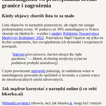
granice i zagrożenia
Kiedy objawy chorób lista to za mało
Lista objawów to narzędzie pomocnicze, ale nigdy nie zastąpi
profesjonalnej oceny. W praktyce aż 30% samodiagnoz w Polsce
okazuje się błędnych – wynika z
analizy
Polskiego Towarzystwa
Medycyny Rodzinnej, 2022
. Największy błąd? Oparcie się tylko na
liczbie symptomów, bez uwzględnienia ich dynamiki i wzajemnych
powiązań.
"
Internet
gives answers, but not always the right
questions." — Marek, technolog medyczny (cytat na
podstawie praktyki zawodowej)
Często powtarzane
statystyki
pokazują, że nadmierna wiara w
samodiagnozę prowadzi do opóźnień w leczeniu, a czasem wręcz
do nieodwracalnych szkód zdrowotnych.
Jak mądrze korzystać z narzędzi online (i co robi
lekarka.ai)
Wirtualni asystenci
zdrowia, tacy jak lekarka.
ai
, mogą być cennym