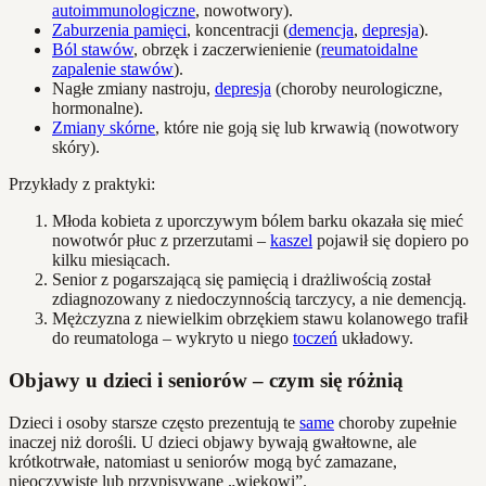
autoimmunologiczne
, nowotwory).
Zaburzenia pamięci
, koncentracji (
demencja
,
depresja
).
Ból stawów
, obrzęk i zaczerwienienie (
reumatoidalne
zapalenie stawów
).
Nagłe zmiany nastroju,
depresja
(choroby neurologiczne,
hormonalne).
Zmiany skórne
, które nie goją się lub krwawią (nowotwory
skóry).
Przykłady z praktyki:
Młoda kobieta z uporczywym bólem barku okazała się mieć
nowotwór płuc z przerzutami –
kaszel
pojawił się dopiero po
kilku miesiącach.
Senior z pogarszającą się pamięcią i drażliwością został
zdiagnozowany z niedoczynnością tarczycy, a nie demencją.
Mężczyzna z niewielkim obrzękiem stawu kolanowego trafił
do reumatologa – wykryto u niego
toczeń
układowy.
Objawy u dzieci i seniorów – czym się różnią
Dzieci i osoby starsze często prezentują te
same
choroby zupełnie
inaczej niż dorośli. U dzieci objawy bywają gwałtowne, ale
krótkotrwałe, natomiast u seniorów mogą być zamazane,
nieoczywiste lub przypisywane „wiekowi”.