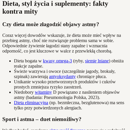
Dieta, styl życia i suplementy: fakty
kontra mity
Czy dieta może złagodzić objawy astmy?
Coraz więcej dowodów wskazuje, że dieta może mieć wpływ na
przebieg astmy, choć nie rozwiązuje problemu sama w sobie.
Odpowiednie żywienie łagodzi stany zapalne i wzmacnia
odporność, co jest kluczowe w walce z przewlekłą chorobą.
Dieta bogata w
kwasy omega-3
(ryby,
siemię lniane
) obniża
reakcje zapalne.
Świeże warzywa i owoce (szczególnie jagody, brokuły,
szpinak) zawierają
antyoksydanty
chroniące płuca.
Unikanie wysoko przetworzonych produktów i cukrów
prostych zmniejsza ryzyko zaostrzeń.
Niedobory
witaminy
D powiązano z nasileniem objawów
astmy (badania: Pneumonologia Polska, 2023).
Dieta eliminacyjna
(np. bezmleczna, bezglutenowa) ma sens
tylko przy potwierdzonych alergiach.
Sport i astma – duet niemożliwy?