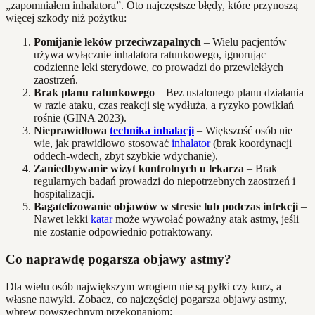
„zapomniałem inhalatora”. Oto najczęstsze błędy, które przynoszą
więcej szkody niż pożytku:
Pomijanie leków przeciwzapalnych
– Wielu pacjentów
używa wyłącznie inhalatora ratunkowego, ignorując
codzienne leki sterydowe, co prowadzi do przewlekłych
zaostrzeń.
Brak planu ratunkowego
– Bez ustalonego planu działania
w razie ataku, czas reakcji się wydłuża, a ryzyko powikłań
rośnie (GINA 2023).
Nieprawidłowa
technika inhalacji
– Większość osób nie
wie, jak prawidłowo stosować
inhalator
(brak koordynacji
oddech-wdech, zbyt szybkie wdychanie).
Zaniedbywanie wizyt kontrolnych u lekarza
– Brak
regularnych badań prowadzi do niepotrzebnych zaostrzeń i
hospitalizacji.
Bagatelizowanie objawów w stresie lub podczas infekcji
–
Nawet lekki
katar
może wywołać poważny atak astmy, jeśli
nie zostanie odpowiednio potraktowany.
Co naprawdę pogarsza objawy astmy?
Dla wielu osób największym wrogiem nie są pyłki czy kurz, a
własne nawyki. Zobacz, co najczęściej pogarsza objawy astmy,
wbrew powszechnym przekonaniom: