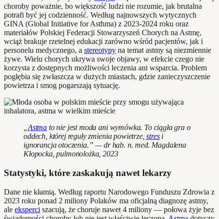
choroby poważnie, bo większość ludzi nie rozumie, jak brutalna
potrafi być jej codzienność. Według najnowszych wytycznych
GINA (Global Initiative for Asthma) z 2023-2024 roku oraz
materiałów Polskiej Federacji Stowarzyszeń Chorych na Astmę,
wciąż brakuje rzetelnej edukacji zarówno wśród pacjentów, jak i
personelu medycznego, a
stereotypy
na temat astmy są niezmiennie
żywe. Wielu chorych ukrywa swoje objawy, w efekcie czego nie
korzysta z dostępnych możliwości leczenia ani wsparcia. Problem
pogłębia się zwłaszcza w dużych miastach, gdzie zanieczyszczenie
powietrza i smog pogarszają sytuację.
„
Astma
to nie jest moda ani wymówka. To ciągła gra o
oddech, której reguły zmienia powietrze,
stres
i
ignorancja otoczenia.” — dr hab. n. med. Magdalena
Kłopocka, pulmonolożka, 2023
Statystyki, które zaskakują nawet lekarzy
Dane nie kłamią. Według raportu Narodowego Funduszu Zdrowia z
2023 roku ponad 2 miliony Polaków ma oficjalną diagnozę astmy,
ale
eksperci
szacują, że choruje nawet 4 miliony — połowa żyje bez
świadomości choroby lub nie jest właściwie leczona.
Astma
dotyczy