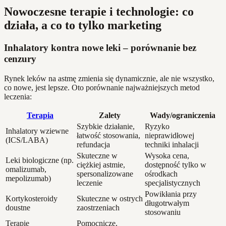
Nowoczesne terapie i technologie: co
działa, a co to tylko marketing
Inhalatory kontra nowe leki – porównanie bez
cenzury
Rynek leków na astmę zmienia się dynamicznie, ale nie wszystko,
co nowe, jest lepsze. Oto porównanie najważniejszych metod
leczenia:
Terapia
Zalety
Wady/ograniczenia
Szybkie działanie,
Ryzyko
Inhalatory wziewne
łatwość stosowania,
nieprawidłowej
(ICS/LABA)
refundacja
techniki inhalacji
Skuteczne w
Wysoka cena,
Leki biologiczne (np.
ciężkiej astmie,
dostępność tylko w
omalizumab,
spersonalizowane
ośrodkach
mepolizumab)
leczenie
specjalistycznych
Powikłania przy
Kortykosteroidy
Skuteczne w ostrych
długotrwałym
doustne
zaostrzeniach
stosowaniu
Terapie
Pomocnicze,