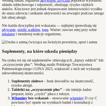
Według badań, regularna
aktywność fizyczna
poprawia wydolność
układu oddechowego i odporność, obniżając ryzyko ciężkich
ataków. Kluczowe jest jednak dopasowanie intensywności wysiłku
do stanu zdrowia i unikanie aktywności na zewnątrz podczas smogu
lub silnej alergii.
Nie każda dyscyplina jest wskazana — najlepiej sprawdzają się
pływanie
,
nordic walking
,
joga
. Ważne: zawsze miej przy sobie
inhalator
i monitoruj reakcje organizmu.
Suplementy, na które szkoda pieniędzy
Na rynku roi się od suplementów obiecujących „lepszy oddech” lub
„oczyszczenie płuc”. Według analiz Polskiego Towarzystwa
Pulmonologicznego i GINA 2023, większość z nich nie wykazuje
udowodnionej skuteczności.
Suplementy ziołowe
– brak dowodów na skuteczność,
ryzyko alergii.
Tabletki na „oczyszczenie płuc”
– nie istnieje żaden
preparat, który „czyści” płuca z toksyn.
Witaminy
bez wskazań
– stosowanie
witaminy
D czy C
powinno być oparte na wynikach badań i konsultacji z