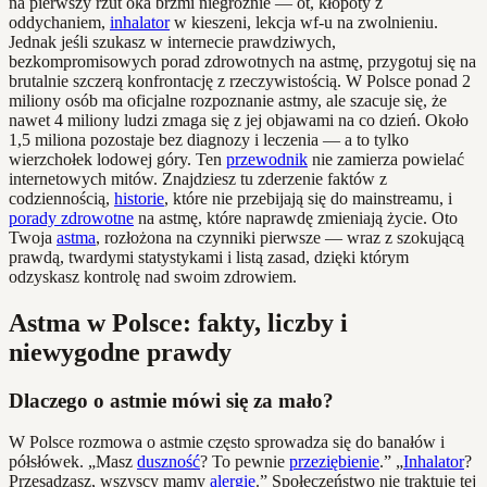
na pierwszy rzut oka brzmi niegroźnie — ot, kłopoty z
oddychaniem,
inhalator
w kieszeni, lekcja wf-u na zwolnieniu.
Jednak jeśli szukasz w internecie prawdziwych,
bezkompromisowych porad zdrowotnych na astmę, przygotuj się na
brutalnie szczerą konfrontację z rzeczywistością. W Polsce ponad 2
miliony osób ma oficjalne rozpoznanie astmy, ale szacuje się, że
nawet 4 miliony ludzi zmaga się z jej objawami na co dzień. Około
1,5 miliona pozostaje bez diagnozy i leczenia — a to tylko
wierzchołek lodowej góry. Ten
przewodnik
nie zamierza powielać
internetowych mitów. Znajdziesz tu zderzenie faktów z
codziennością,
historie
, które nie przebijają się do mainstreamu, i
porady zdrowotne
na astmę, które naprawdę zmieniają życie. Oto
Twoja
astma
, rozłożona na czynniki pierwsze — wraz z szokującą
prawdą, twardymi statystykami i listą zasad, dzięki którym
odzyskasz kontrolę nad swoim zdrowiem.
Astma w Polsce: fakty, liczby i
niewygodne prawdy
Dlaczego o astmie mówi się za mało?
W Polsce rozmowa o astmie często sprowadza się do banałów i
półsłówek. „Masz
duszność
? To pewnie
przeziębienie
.” „
Inhalator
?
Przesadzasz, wszyscy mamy
alergie
.” Społeczeństwo nie traktuje tej