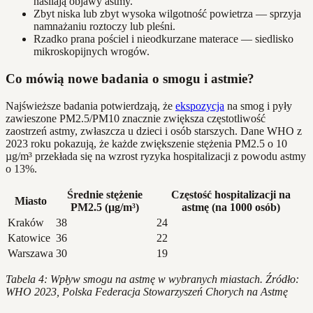
nasilają objawy astmy.
Zbyt niska lub zbyt wysoka wilgotność powietrza — sprzyja
namnażaniu roztoczy lub pleśni.
Rzadko prana pościel i nieodkurzane materace — siedlisko
mikroskopijnych wrogów.
Co mówią nowe badania o smogu i astmie?
Najświeższe badania potwierdzają, że
ekspozycja
na smog i pyły
zawieszone PM2.5/PM10 znacznie zwiększa częstotliwość
zaostrzeń astmy, zwłaszcza u dzieci i osób starszych. Dane WHO z
2023 roku pokazują, że każde zwiększenie stężenia PM2.5 o 10
µg/m³ przekłada się na wzrost ryzyka hospitalizacji z powodu astmy
o 13%.
Średnie stężenie
Częstość hospitalizacji na
Miasto
PM2.5 (µg/m³)
astmę (na 1000 osób)
Kraków
38
24
Katowice
36
22
Warszawa
30
19
Tabela 4: Wpływ smogu na astmę w wybranych miastach. Źródło:
WHO 2023, Polska Federacja Stowarzyszeń Chorych na Astmę