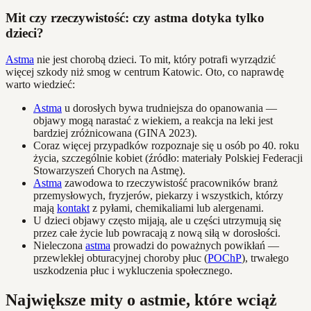
Mit czy rzeczywistość: czy astma dotyka tylko
dzieci?
Astma
nie jest chorobą dzieci. To mit, który potrafi wyrządzić
więcej szkody niż smog w centrum Katowic. Oto, co naprawdę
warto wiedzieć:
Astma
u dorosłych bywa trudniejsza do opanowania —
objawy mogą narastać z wiekiem, a reakcja na leki jest
bardziej zróżnicowana (GINA 2023).
Coraz więcej przypadków rozpoznaje się u osób po 40. roku
życia, szczególnie kobiet (źródło: materiały Polskiej Federacji
Stowarzyszeń Chorych na Astmę).
Astma
zawodowa to rzeczywistość pracowników branż
przemysłowych, fryzjerów, piekarzy i wszystkich, którzy
mają
kontakt
z pyłami, chemikaliami lub alergenami.
U dzieci objawy często mijają, ale u części utrzymują się
przez całe życie lub powracają z nową siłą w dorosłości.
Nieleczona
astma
prowadzi do poważnych powikłań —
przewlekłej obturacyjnej choroby płuc (
POChP
), trwałego
uszkodzenia płuc i wykluczenia społecznego.
Największe mity o astmie, które wciąż