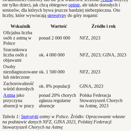
nie tylko dzieci, jak chcą obiegowe
opinie
, ale także dorosłych i
seniorów, dla których bywa jeszcze bardziej niebezpieczna. Oto
liczby, które wywracają
stereotypy
do góry nogami:
Wskaźnik
Wartość
Źródło i rok
Oficjalna liczba
osób z astmą w
ponad 2 000 000
NFZ, 2023
Polsce
Szacunkowa
liczba osób z
ok. 4 000 000
NFZ, 2023; GINA, 2023
objawami
Osoby
niezdiagnozowane
ok. 1 500 000
NFZ, 2023
lub nieleczone
Zachorowalność
ok. 8% populacji
GINA, 2023
wśród dorosłych
Astma
jako
ponad 20% chorych
Polska Federacja
przyczyna
zgłasza regularne
Stowarzyszeń Chorych
absencji w pracy
absencje
na Astmę, 2023
Tabela 1:
Statystyki
astmy w Polsce. Źródło: Opracowanie własne
na podstawie danych NFZ, GINA 2023, Polskiej Federacji
Stowarzyszeń Chorych na Astmę