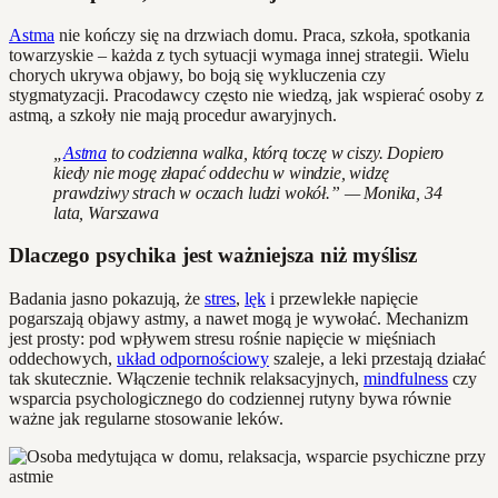
Astma
nie kończy się na drzwiach domu. Praca, szkoła, spotkania
towarzyskie – każda z tych sytuacji wymaga innej strategii. Wielu
chorych ukrywa objawy, bo boją się wykluczenia czy
stygmatyzacji. Pracodawcy często nie wiedzą, jak wspierać osoby z
astmą, a szkoły nie mają procedur awaryjnych.
„
Astma
to codzienna walka, którą toczę w ciszy. Dopiero
kiedy nie mogę złapać oddechu w windzie, widzę
prawdziwy strach w oczach ludzi wokół.” — Monika, 34
lata, Warszawa
Dlaczego psychika jest ważniejsza niż myślisz
Badania jasno pokazują, że
stres
,
lęk
i przewlekłe napięcie
pogarszają objawy astmy, a nawet mogą je wywołać. Mechanizm
jest prosty: pod wpływem stresu rośnie napięcie w mięśniach
oddechowych,
układ odpornościowy
szaleje, a leki przestają działać
tak skutecznie. Włączenie technik relaksacyjnych,
mindfulness
czy
wsparcia psychologicznego do codziennej rutyny bywa równie
ważne jak regularne stosowanie leków.