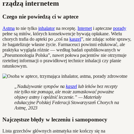
rządzą internetem
Czego nie powiedzą ci w aptece
Astma
to nie tylko
inhalator
na receptę.
Internet
i apteczne
porady
pełne są mitów, których konsekwencje bywają opłakane. Wielu
chorych trafia do apteki po „coś na
kaszel
”, nie zdając sobie sprawy,
że bagatelizuje własne życie. Farmaceuci powinni edukować, ale
praktyka wygląda różnie — według badań opublikowanych w
„Pneumonologia Polska”, nawet połowa pacjentów nie otrzymuje
rzetelnej informacji o prawidłowej technice inhalacji czy planie
ratunkowym.
„Nadużywanie syropów na
kaszel
lub leków bez recepty
nie tylko nie pomaga, ale może zamaskować poważne
objawy astmy i opóźnić leczenie.” — Materiały
edukacyjne Polskiej Federacji Stowarzyszeń Chorych na
Astmę, 2023
Najczęstsze błędy w leczeniu i samopomocy
Lista grzechów głównych astmatyka nie kończy się na