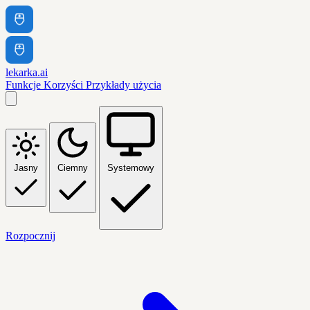
lekarka.ai
Funkcje
Korzyści
Przykłady użycia
Jasny
Ciemny
Systemowy
Rozpocznij