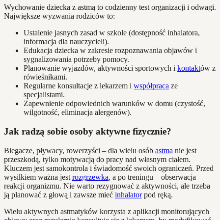
Wychowanie dziecka z astmą to codzienny test organizacji i odwagi.
Największe wyzwania rodziców to:
Ustalenie jasnych zasad w szkole (dostępność inhalatora,
informacja dla nauczycieli).
Edukacja dziecka w zakresie rozpoznawania objawów i
sygnalizowania potrzeby pomocy.
Planowanie wyjazdów, aktywności sportowych i
kontakt
ów z
rówieśnikami.
Regularne konsultacje z lekarzem i
współpraca
ze
specjalistami.
Zapewnienie odpowiednich warunków w domu (czystość,
wilgotność, eliminacja alergenów).
Jak radzą sobie osoby aktywne fizycznie?
Biegacze, pływacy, rowerzyści – dla wielu osób
astma
nie jest
przeszkodą, tylko motywacją do pracy nad własnym ciałem.
Kluczem jest samokontrola i świadomość swoich ograniczeń. Przed
wysiłkiem ważna jest
rozgrzewka
, a po treningu – obserwacja
reakcji organizmu. Nie warto rezygnować z aktywności, ale trzeba
ją planować z głową i zawsze mieć
inhalator
pod ręką.
Wielu aktywnych astmatyków korzysta z aplikacji monitorujących