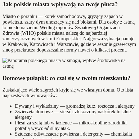
Jak polskie miasta wpływają na twoje płuca?
Miasto o poranku — korek samochodowy, gryzący zapach w
powietrzu, szary dym unoszący się nad blokami. Dla osoby z astmą
to piekło na ziemi. Według raportów Światowej Organizacji
Zdrowia (WHO) polskie miasta należą do najbardziej
zanieczyszczonych w Unii Europejskiej. Najgorsza sytuacja panuje
w Krakowie, Katowicach i Warszawie, gdzie w sezonie grzewczym
smog przekracza dopuszczalne normy nawet o kilkaset procent.
Domowe pułapki: co czai się w twoim mieszkaniu?
Zaskakująco wiele zagrożeń kryje się we własnym domu. Oto lista
najczęstszych winowajców:
Dywany i wykładziny — gromadzą kurz, roztocza i alergeny.
Zwierzęta domowe — sierść i złuszczony naskórek to silne
alergeny.
Pleśń za szafą lub w łazience — mikroskopijne zarodniki
potrafią wywołać silny atak.
Sztuczne odświeżacze powietrza i detergenty — chemikalia