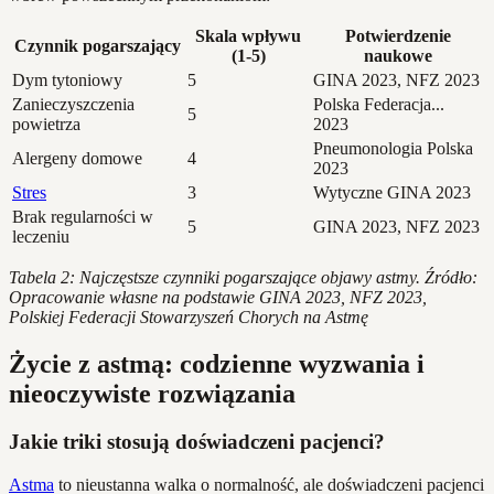
Skala wpływu
Potwierdzenie
Czynnik pogarszający
(1-5)
naukowe
Dym tytoniowy
5
GINA 2023, NFZ 2023
Zanieczyszczenia
Polska Federacja...
5
powietrza
2023
Pneumonologia Polska
Alergeny domowe
4
2023
Stres
3
Wytyczne GINA 2023
Brak regularności w
5
GINA 2023, NFZ 2023
leczeniu
Tabela 2: Najczęstsze czynniki pogarszające objawy astmy. Źródło:
Opracowanie własne na podstawie GINA 2023, NFZ 2023,
Polskiej Federacji Stowarzyszeń Chorych na Astmę
Życie z astmą: codzienne wyzwania i
nieoczywiste rozwiązania
Jakie triki stosują doświadczeni pacjenci?
Astma
to nieustanna walka o normalność, ale doświadczeni pacjenci