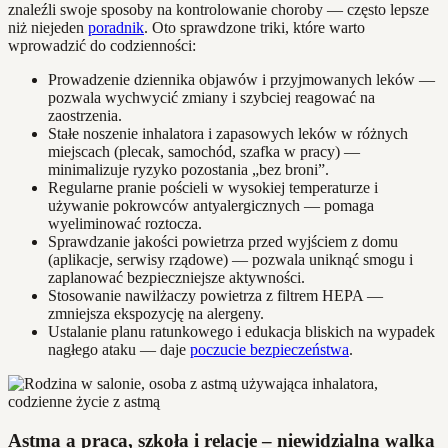
znaleźli swoje sposoby na kontrolowanie choroby — często lepsze
niż niejeden
poradnik
. Oto sprawdzone triki, które warto
wprowadzić do codzienności:
Prowadzenie dziennika objawów i przyjmowanych leków —
pozwala wychwycić zmiany i szybciej reagować na
zaostrzenia.
Stałe noszenie inhalatora i zapasowych leków w różnych
miejscach (plecak, samochód, szafka w pracy) —
minimalizuje ryzyko pozostania „bez broni”.
Regularne pranie pościeli w wysokiej temperaturze i
używanie pokrowców antyalergicznych — pomaga
wyeliminować roztocza.
Sprawdzanie jakości powietrza przed wyjściem z domu
(aplikacje, serwisy rządowe) — pozwala uniknąć smogu i
zaplanować bezpieczniejsze aktywności.
Stosowanie nawilżaczy powietrza z filtrem HEPA —
zmniejsza ekspozycję na alergeny.
Ustalanie planu ratunkowego i edukacja bliskich na wypadek
nagłego ataku — daje
poczucie bezpieczeństwa
.
Astma a praca, szkoła i relacje – niewidzialna walka