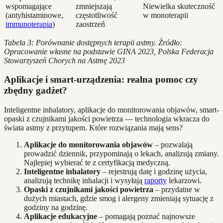
wspomagające
zmniejszają
Niewielka skuteczność
(antyhistaminowe,
częstotliwość
w monoterapii
immunoterapia
)
zaostrzeń
Tabela 3: Porównanie dostępnych terapii astmy. Źródło:
Opracowanie własne na podstawie GINA 2023, Polska Federacja
Stowarzyszeń Chorych na Astmę 2023
Aplikacje i smart-urządzenia: realna pomoc czy
zbędny gadżet?
Inteligentne inhalatory, aplikacje do monitorowania objawów, smart-
opaski z czujnikami jakości powietrza — technologia wkracza do
świata astmy z przytupem. Które rozwiązania mają sens?
Aplikacje do monitorowania objawów
– pozwalają
prowadzić dziennik, przypominają o lekach, analizują zmiany.
Najlepiej wybierać te z certyfikacją medyczną.
Inteligentne inhalatory
– rejestrują datę i godzinę użycia,
analizują technikę inhalacji i wysyłają
raporty
lekarzowi.
Opaski z czujnikami jakości powietrza
– przydatne w
dużych miastach, gdzie smog i alergeny zmieniają sytuację z
godziny na godzinę.
Aplikacje edukacyjne
– pomagają poznać najnowsze