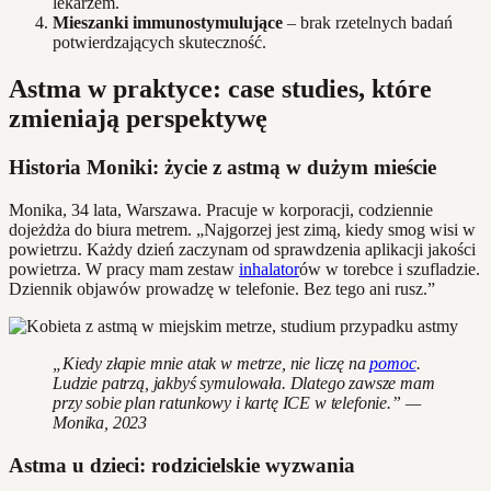
lekarzem.
Mieszanki immunostymulujące
– brak rzetelnych badań
potwierdzających skuteczność.
Astma w praktyce: case studies, które
zmieniają perspektywę
Historia Moniki: życie z astmą w dużym mieście
Monika, 34 lata, Warszawa. Pracuje w korporacji, codziennie
dojeżdża do biura metrem. „Najgorzej jest zimą, kiedy smog wisi w
powietrzu. Każdy dzień zaczynam od sprawdzenia aplikacji jakości
powietrza. W pracy mam zestaw
inhalator
ów w torebce i szufladzie.
Dziennik objawów prowadzę w telefonie. Bez tego ani rusz.”
„Kiedy złapie mnie atak w metrze, nie liczę na
pomoc
.
Ludzie patrzą, jakbyś symulowała. Dlatego zawsze mam
przy sobie plan ratunkowy i kartę ICE w telefonie.” —
Monika, 2023
Astma u dzieci: rodzicielskie wyzwania