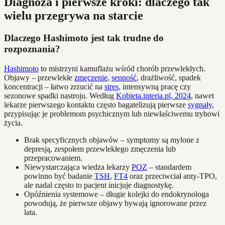
Diagnoza i pierwsze kroki: dlaczego tak
wielu przegrywa na starcie
Dlaczego Hashimoto jest tak trudne do
rozpoznania?
Hashimoto
to mistrzyni kamuflażu wśród chorób przewlekłych.
Objawy – przewlekłe
zmęczenie
,
senność
, drażliwość, spadek
koncentracji – łatwo zrzucić na
stres
, intensywną pracę czy
sezonowe spadki nastroju. Według
Kobieta.interia.pl, 2024
, nawet
lekarze pierwszego kontaktu często bagatelizują pierwsze
sygnały
,
przypisując je problemom psychicznym lub niewłaściwemu trybowi
życia.
Brak specyficznych objawów – symptomy są mylone z
depresją, zespołem przewlekłego zmęczenia lub
przepracowaniem.
Niewystarczająca wiedza lekarzy
POZ
– standardem
powinno być badanie
TSH
,
FT4
oraz przeciwciał anty-TPO,
ale nadal często to pacjent inicjuje diagnostykę.
Opóźnienia systemowe – długie kolejki do endokrynologa
powodują, że pierwsze objawy bywają ignorowane przez
lata.