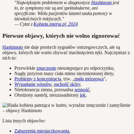
"Największym problemem w diagnostyce
Hashimoto
jest
to, że symptomy nie są ani spektakularne, ani
specyficzne. Wielu pacjentów latami szuka pomocy w
niewłaściwych miejscach."
— Cytat z
Kobieta.interia.pl, 2024
Pierwsze objawy, których nie wolno zignorować
Hashimoto
nie daje prostych sygnałów ostrzegawczych, ale są
objawy, których nie warto zbywać machnięciem ręki. Najczęstsze z
nich to:
Przewlekłe
zmęczenie
nieustępujące po odpoczynku,
Nagły przyrost masy ciała mimo niezmienionej diety,
Problemy z koncentracją
, tzw. „
mgła mózgowa
”,
Wypadanie włosów
,
suchość skóry
,
Nietolerancja zimna, przesadna
senność
,
Obniżony nastrój, nieuzasadniony
lęk
.
Lista innych objawów:
Zaburzenia miesiączkowania
,