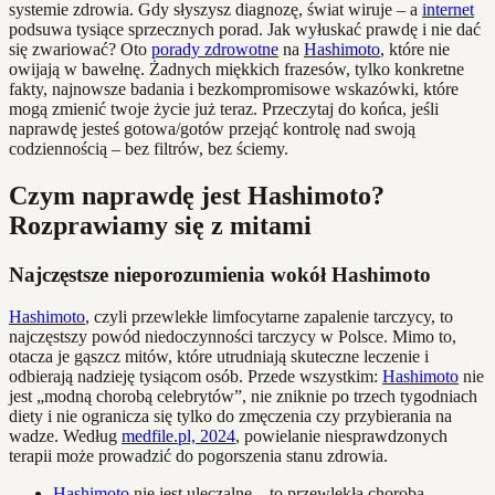
systemie zdrowia. Gdy słyszysz diagnozę, świat wiruje – a
internet
podsuwa tysiące sprzecznych porad. Jak wyłuskać prawdę i nie dać
się zwariować? Oto
porady zdrowotne
na
Hashimoto
, które nie
owijają w bawełnę. Żadnych miękkich frazesów, tylko konkretne
fakty, najnowsze badania i bezkompromisowe wskazówki, które
mogą zmienić twoje życie już teraz. Przeczytaj do końca, jeśli
naprawdę jesteś gotowa/gotów przejąć kontrolę nad swoją
codziennością – bez filtrów, bez ściemy.
Czym naprawdę jest Hashimoto?
Rozprawiamy się z mitami
Najczęstsze nieporozumienia wokół Hashimoto
Hashimoto
, czyli przewlekłe limfocytarne zapalenie tarczycy, to
najczęstszy powód niedoczynności tarczycy w Polsce. Mimo to,
otacza je gąszcz mitów, które utrudniają skuteczne leczenie i
odbierają nadzieję tysiącom osób. Przede wszystkim:
Hashimoto
nie
jest „modną chorobą celebrytów”, nie zniknie po trzech tygodniach
diety i nie ogranicza się tylko do zmęczenia czy przybierania na
wadze. Według
medfile.pl, 2024
, powielanie niesprawdzonych
terapii może prowadzić do pogorszenia stanu zdrowia.
Hashimoto
nie jest uleczalne – to przewlekła choroba