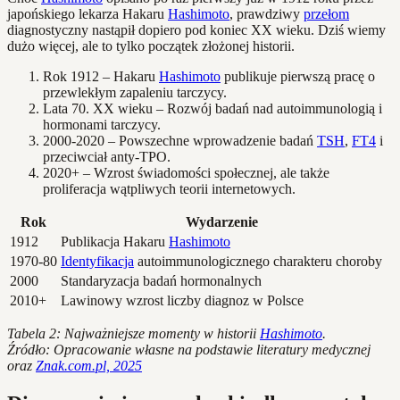
japońskiego lekarza Hakaru
Hashimoto
, prawdziwy
przełom
diagnostyczny nastąpił dopiero pod koniec XX wieku. Dziś wiemy
dużo więcej, ale to tylko początek złożonej historii.
Rok 1912 – Hakaru
Hashimoto
publikuje pierwszą pracę o
przewlekłym zapaleniu tarczycy.
Lata 70. XX wieku – Rozwój badań nad autoimmunologią i
hormonami tarczycy.
2000-2020 – Powszechne wprowadzenie badań
TSH
,
FT4
i
przeciwciał anty-TPO.
2020+ – Wzrost świadomości społecznej, ale także
proliferacja wątpliwych teorii internetowych.
Rok
Wydarzenie
1912
Publikacja Hakaru
Hashimoto
1970-80
Identyfikacja
autoimmunologicznego charakteru choroby
2000
Standaryzacja badań hormonalnych
2010+
Lawinowy wzrost liczby diagnoz w Polsce
Tabela 2: Najważniejsze momenty w historii
Hashimoto
.
Źródło: Opracowanie własne na podstawie literatury medycznej
oraz
Znak.com.pl, 2025