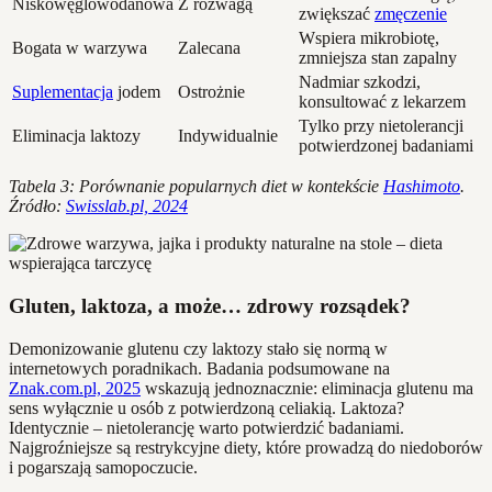
Niskowęglowodanowa
Z rozwagą
zwiększać
zmęczenie
Wspiera mikrobiotę,
Bogata w warzywa
Zalecana
zmniejsza stan zapalny
Nadmiar szkodzi,
Suplementacja
jodem
Ostrożnie
konsultować z lekarzem
Tylko przy nietolerancji
Eliminacja laktozy
Indywidualnie
potwierdzonej badaniami
Tabela 3: Porównanie popularnych diet w kontekście
Hashimoto
.
Źródło:
Swisslab.pl, 2024
Gluten, laktoza, a może… zdrowy rozsądek?
Demonizowanie glutenu czy laktozy stało się normą w
internetowych poradnikach. Badania podsumowane na
Znak.com.pl, 2025
wskazują jednoznacznie: eliminacja glutenu ma
sens wyłącznie u osób z potwierdzoną celiakią. Laktoza?
Identycznie – nietolerancję warto potwierdzić badaniami.
Najgroźniejsze są restrykcyjne diety, które prowadzą do niedoborów
i pogarszają samopoczucie.