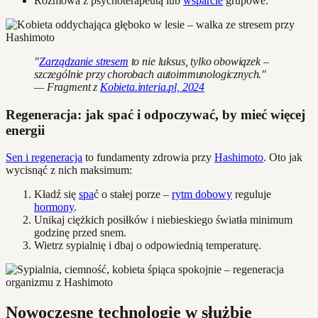
Rozmowa z psychoterapeutą lub
wsparcie
grupowe.
"
Zarządzanie stresem
to nie luksus, tylko obowiązek –
szczególnie przy chorobach autoimmunologicznych."
— Fragment z
Kobieta.interia.pl, 2024
Regeneracja: jak spać i odpoczywać, by mieć więcej
energii
Sen i regeneracja
to fundamenty zdrowia przy
Hashimoto
. Oto jak
wycisnąć z nich maksimum:
Kładź się
spa
ć o stałej porze –
rytm dobowy
reguluje
hormony
.
Unikaj ciężkich posiłków i niebieskiego światła minimum
godzinę przed snem.
Wietrz sypialnię i dbaj o odpowiednią temperaturę.
Nowoczesne technologie w służbie