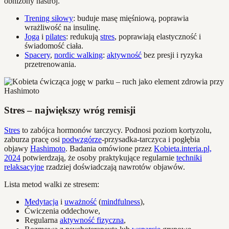
obniżony nastrój.
Trening siłowy
: buduje masę mięśniową, poprawia
wrażliwość na insulinę.
Joga
i
pilates
: redukują
stres
, poprawiają elastyczność i
świadomość ciała.
Spacery
,
nordic walking
:
aktywność
bez presji i ryzyka
przetrenowania.
Stres – największy wróg remisji
Stres
to zabójca hormonów tarczycy. Podnosi poziom kortyzolu,
zaburza pracę osi
podwzgórze
-przysadka-tarczyca i pogłębia
objawy
Hashimoto
. Badania omówione przez
Kobieta.interia.pl,
2024
potwierdzają, że osoby praktykujące regularnie
techniki
relaksacyjne
rzadziej doświadczają nawrotów objawów.
Lista metod walki ze stresem:
Medytacja
i
uważność
(
mindfulness
),
Ćwiczenia oddechowe,
Regularna
aktywność fizyczna
,