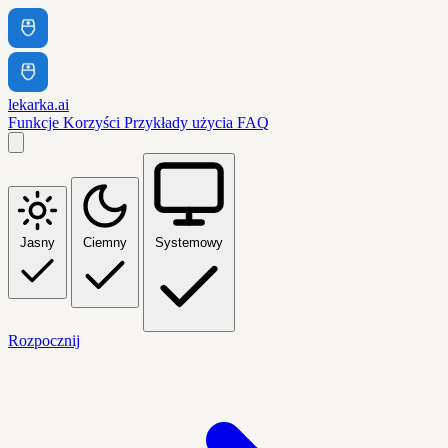
lekarka.ai
Funkcje
Korzyści
Przykłady użycia
FAQ
Jasny
Ciemny
Systemowy
Rozpocznij