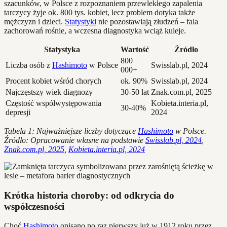
szacunków, w Polsce z rozpoznaniem przewlekłego zapalenia
tarczycy żyje ok. 800 tys. kobiet, lecz problem dotyka także
mężczyzn i dzieci.
Statystyki
nie pozostawiają złudzeń – fala
zachorowań rośnie, a wczesna diagnostyka wciąż kuleje.
Statystyka
Wartość
Źródło
800
Liczba osób z
Hashimoto
w Polsce
Swisslab.pl, 2024
000+
Procent kobiet wśród chorych
ok. 90%
Swisslab.pl, 2024
Najczęstszy wiek diagnozy
30-50 lat
Znak.com.pl, 2025
Częstość współwystępowania
Kobieta.interia.pl,
30-40%
depresji
2024
Tabela 1: Najważniejsze liczby dotyczące
Hashimoto
w Polsce.
Źródło: Opracowanie własne na podstawie
Swisslab.pl, 2024
,
Znak.com.pl, 2025
,
Kobieta.interia.pl, 2024
Krótka historia choroby: od odkrycia do
współczesności
Choć
Hashimoto
opisano po raz pierwszy już w 1912 roku przez