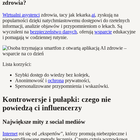
zdrowia?
Wirtualni asystenci
zdrowia, tacy jak lekarka.
ai
, zyskują na
popularności dzięki natychmiastowemu dostępowi do rzetelnych
informacji, analizie objawów i przypomnieniom o lekach. Są
wyczuleni na
bezpieczeństwo danych
, oferują
wsparcie
edukacyjne
i pomagają w codziennej rutynie.
Lista korzyści:
Szybki dostęp do wiedzy bez kolejek,
Anonimowość i
ochrona
prywatności,
Spersonalizowane przypomnienia i wskazówki.
Kontrowersje i pułapki: czego nie
powiedzą ci influencerzy
Największe mity z social mediów
Internet
roi się od „ekspertów”, którzy promują niebezpieczne i
niezweryfikowane metody leczenia. Często cytują wyrywkowe