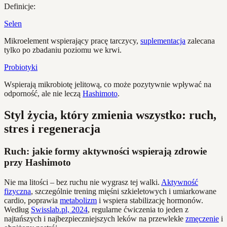
Definicje:
Selen
Mikroelement wspierający pracę tarczycy,
suplementacja
zalecana
tylko po zbadaniu poziomu we krwi.
Probiotyki
Wspierają mikrobiotę jelitową, co może pozytywnie wpływać na
odporność, ale nie leczą
Hashimoto
.
Styl życia, który zmienia wszystko: ruch,
stres i regeneracja
Ruch: jakie formy aktywności wspierają zdrowie
przy Hashimoto
Nie ma litości – bez ruchu nie wygrasz tej walki.
Aktywność
fizyczna
, szczególnie trening mięśni szkieletowych i umiarkowane
cardio, poprawia
metabolizm
i wspiera stabilizację hormonów.
Według
Swisslab.pl, 2024
, regularne ćwiczenia to jeden z
najtańszych i najbezpieczniejszych leków na przewlekłe
zmęczenie
i