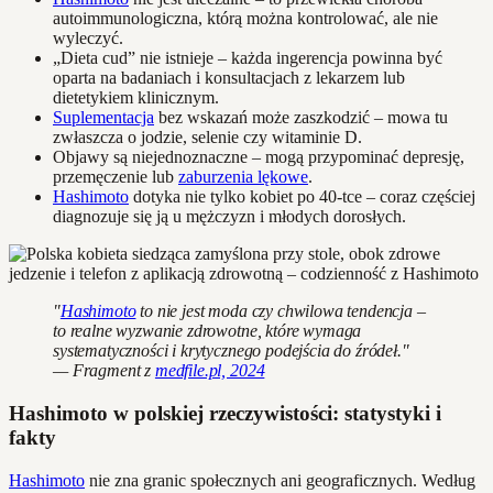
autoimmunologiczna, którą można kontrolować, ale nie
wyleczyć.
„Dieta cud” nie istnieje – każda ingerencja powinna być
oparta na badaniach i konsultacjach z lekarzem lub
dietetykiem klinicznym.
Suplementacja
bez wskazań może zaszkodzić – mowa tu
zwłaszcza o jodzie, selenie czy witaminie D.
Objawy są niejednoznaczne – mogą przypominać depresję,
przemęczenie lub
zaburzenia lękowe
.
Hashimoto
dotyka nie tylko kobiet po 40-tce – coraz częściej
diagnozuje się ją u mężczyzn i młodych dorosłych.
"
Hashimoto
to nie jest moda czy chwilowa tendencja –
to realne wyzwanie zdrowotne, które wymaga
systematyczności i krytycznego podejścia do źródeł."
— Fragment z
medfile.pl, 2024
Hashimoto w polskiej rzeczywistości: statystyki i
fakty
Hashimoto
nie zna granic społecznych ani geograficznych. Według