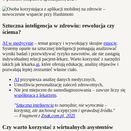
Sztuczna inteligencja w zdrowiu: rewolucja czy
ściema?
AI w medycynie
– temat gorący i wywołujący skrajne
emocje
.
Systemy oparte na sztucznej inteligencji pomagają analizować
wyniki badań i przewidywać ryzyko nawrotów, ale nie zastąpią
indywidualnej relacji pacjent-lekarz. Warto korzystać z narzędzi
takich jak lekarka.
ai
, które oferują edukację, analizę objawów i
pozwalają lepiej zrozumieć własne ciało.
AI
przyspiesza analizę danych medycznych,
Umożliwia personalizację zaleceń zdrowotnych,
Nie jest miejscem do samodiagnozowania – zawsze liczy się
współpraca z lekarzem
.
"
Sztuczna inteligencja
to narzędzie, nie wyrocznia –
korzystaj, ale zachowuj sceptycyzm i sprawdzaj źródła."
— Fragment z
Znak.com.pl, 2025
Czy warto korzystać z wirtualnych asystentów