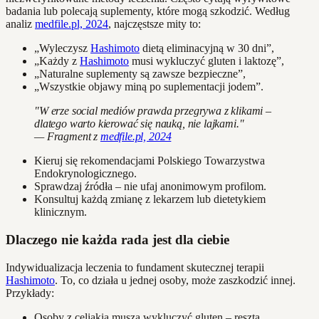
badania lub polecają suplementy, które mogą szkodzić. Według
analiz
medfile.pl, 2024
, najczęstsze mity to:
„Wyleczysz
Hashimoto
dietą eliminacyjną w 30 dni”,
„Każdy z
Hashimoto
musi wykluczyć gluten i laktozę”,
„Naturalne suplementy są zawsze bezpieczne”,
„Wszystkie objawy miną po suplementacji jodem”.
"W erze social mediów prawda przegrywa z klikami –
dlatego warto kierować się nauką, nie lajkami."
— Fragment z
medfile.pl, 2024
Kieruj się rekomendacjami Polskiego Towarzystwa
Endokrynologicznego.
Sprawdzaj źródła – nie ufaj anonimowym profilom.
Konsultuj każdą zmianę z lekarzem lub dietetykiem
klinicznym.
Dlaczego nie każda rada jest dla ciebie
Indywidualizacja leczenia to fundament skutecznej terapii
Hashimoto
. To, co działa u jednej osoby, może zaszkodzić innej.
Przykłady:
Osoby z celiakią muszą wykluczyć gluten – reszta