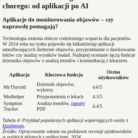
chorego: od aplikacji po AI
Aplikacje do monitorowania objawów – czy
naprawdę pomagają?
Technologia zmienia oblicze codziennego wsparcia dla pacjentów.
W 2024 roku na rynku pojawiło się kilkadziesiąt aplikacji
umożliwiających śledzenie objawów, przypominanie o dawkowaniu
leków czy analizę wyników badań. Najlepiej oceniane łączą funkcje
dziennika objawów z analizą trendów i komunikacją z lekarzem.
Ocena
Aplikacja
Kluczowa funkcja
użytkowników
Dziennik objawów,
MyThyroid
4.6/5
wykresy
Medhelper
Przypomnienia o lekach
4.3/5
Symptom
Analiza trendów,
raporty
4.4/5
Tracker
PDF
Tabela 4: Przykład popularnych aplikacji wspierających osoby z
Hashimoto
.
Źródło: Opracowanie własne na podstawie recenzji użytkowników
w polskich sklepach z aplikacjami, 2024