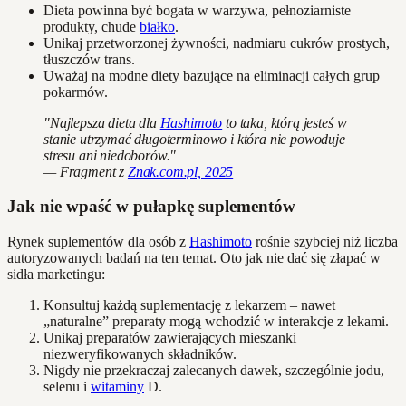
Dieta powinna być bogata w warzywa, pełnoziarniste
produkty, chude
białko
.
Unikaj przetworzonej żywności, nadmiaru cukrów prostych,
tłuszczów trans.
Uważaj na modne diety bazujące na eliminacji całych grup
pokarmów.
"Najlepsza dieta dla
Hashimoto
to taka, którą jesteś w
stanie utrzymać długoterminowo i która nie powoduje
stresu ani niedoborów."
— Fragment z
Znak.com.pl, 2025
Jak nie wpaść w pułapkę suplementów
Rynek suplementów dla osób z
Hashimoto
rośnie szybciej niż liczba
autoryzowanych badań na ten temat. Oto jak nie dać się złapać w
sidła marketingu:
Konsultuj każdą suplementację z lekarzem – nawet
„naturalne” preparaty mogą wchodzić w interakcje z lekami.
Unikaj preparatów zawierających mieszanki
niezweryfikowanych składników.
Nigdy nie przekraczaj zalecanych dawek, szczególnie jodu,
selenu i
witaminy
D.