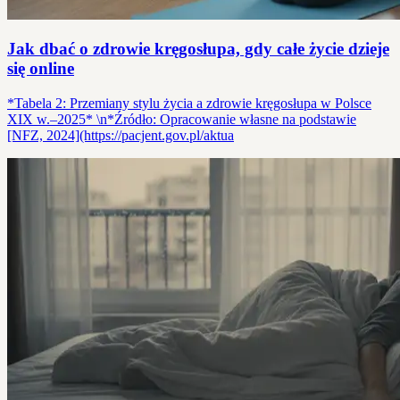
Jak dbać o zdrowie kręgosłupa, gdy całe życie dzieje
się online
*Tabela 2: Przemiany stylu życia a zdrowie kręgosłupa w Polsce
XIX w.–2025* \n*Źródło: Opracowanie własne na podstawie
[NFZ, 2024](https://pacjent.gov.pl/aktua