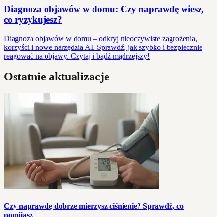
Diagnoza objawów w domu: Czy naprawdę wiesz,
co ryzykujesz?
Diagnoza objawów w domu – odkryj nieoczywiste zagrożenia,
korzyści i nowe narzędzia AI. Sprawdź, jak szybko i bezpiecznie
reagować na objawy. Czytaj i bądź mądrzejszy!
Ostatnie aktualizacje
Czy naprawdę dobrze mierzysz ciśnienie? Sprawdź, co
pomijasz