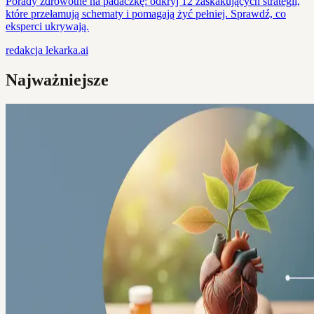
Porady zdrowotne na padaczkę: odkryj 12 zaskakujących strategii,
które przełamują schematy i pomagają żyć pełniej. Sprawdź, co
eksperci ukrywają.
redakcja
lekarka.ai
Najważniejsze