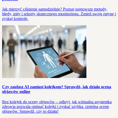
Jak mierzyć ciśnienie samodzielnie? Poznaj najnowsze metody,
błędy, mity i sekrety skutecznego monitoringu. Zmień swoją rutynę i
zyskaj kontrolę.
Czy zaufasz AI zamiast kolejkom? Sprawdź, jak działa ocena
objawów online
Bez kolejek do oceny objawów – odkryj, jak wirtualna asystentka
zdrowia pozwala ominąć kolejki i zyskać szybką, rzetelną ocenę
objawów. Sprawdź, czy to działa!