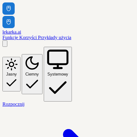
lekarka.ai
Funkcje
Korzyści
Przykłady użycia
Jasny
Ciemny
Systemowy
Rozpocznij