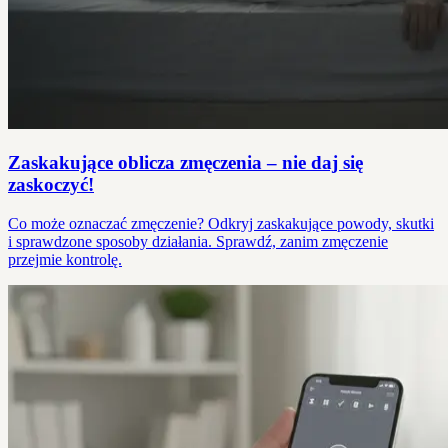
Zaskakujące oblicza zmęczenia – nie daj się
zaskoczyć!
Co może oznaczać zmęczenie? Odkryj zaskakujące powody, skutki
i sprawdzone sposoby działania. Sprawdź, zanim zmęczenie
przejmie kontrolę.