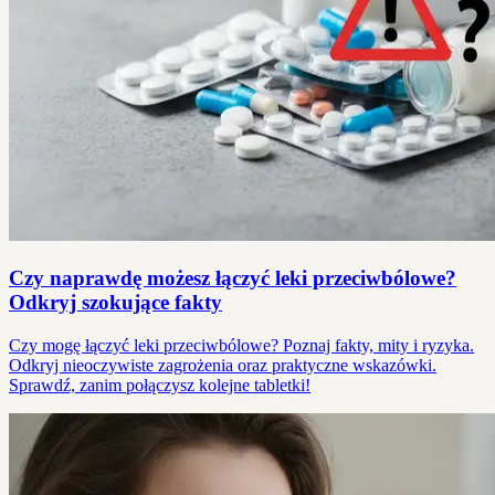
Czy naprawdę możesz łączyć leki przeciwbólowe?
Odkryj szokujące fakty
Czy mogę łączyć leki przeciwbólowe? Poznaj fakty, mity i ryzyka.
Odkryj nieoczywiste zagrożenia oraz praktyczne wskazówki.
Sprawdź, zanim połączysz kolejne tabletki!