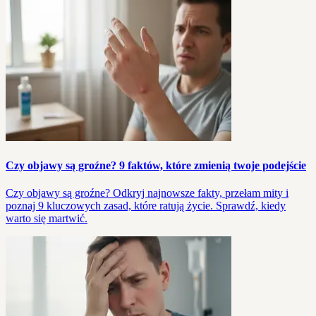
Czy objawy są groźne? 9 faktów, które zmienią twoje podejście
Czy objawy są groźne? Odkryj najnowsze fakty, przełam mity i
poznaj 9 kluczowych zasad, które ratują życie. Sprawdź, kiedy
warto się martwić.