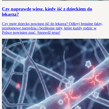
Czy naprawdę wiesz, kiedy iść z dzieckiem do
lekarza?
Czy moje dziecko powinno iść do lekarza? Odkryj brutalne fakty,
przełomowe narzędzia i bezlitosne mity, które każdy rodzic w
Polsce powinien znać. Sprawdź teraz!