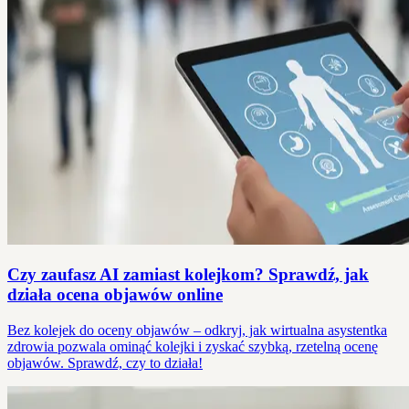
Czy zaufasz AI zamiast kolejkom? Sprawdź, jak
działa ocena objawów online
Bez kolejek do oceny objawów – odkryj, jak wirtualna asystentka
zdrowia pozwala ominąć kolejki i zyskać szybką, rzetelną ocenę
objawów. Sprawdź, czy to działa!