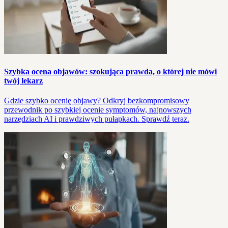
Szybka ocena objawów: szokująca prawda, o której nie mówi
twój lekarz
Gdzie szybko ocenię objawy? Odkryj bezkompromisowy
przewodnik po szybkiej ocenie symptomów, najnowszych
narzędziach AI i prawdziwych pułapkach. Sprawdź teraz.