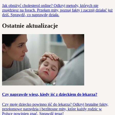
Jak obniżyć cholesterol online? Odkryj metody, których nie
znajdziesz na forach. Przełam mity, poznaj fakty i zacznij działać już
dziś. Sprawdź, co naprawdę działa.
Ostatnie aktualizacje
Czy naprawdę wiesz, kiedy iść z dzieckiem do lekarza?
Czy moje dziecko powinno iść do lekarza? Odkryj brutalne fakty,
przełomowe narzędzia i bezlitosne mity, które każdy rodzic w
Polsce powinien znać. Sprawdź teraz!