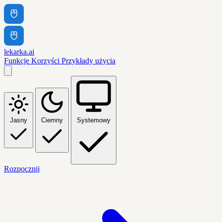
lekarka.ai
Funkcje
Korzyści
Przykłady użycia
Jasny
Ciemny
Systemowy
Rozpocznij