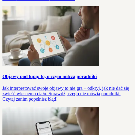
Objawy pod lupą: to, o czym milczą poradniki
Jak interpretować swoje objawy to nie gra – odkryj, jak nie dać się
zwieść własnemu ciału. Sprawdź, czego nie mówią poradniki.
Czytaj zanim popełnisz błąd!