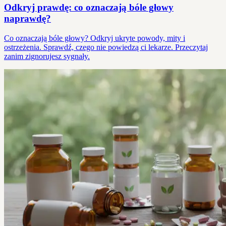
Odkryj prawdę: co oznaczają bóle głowy
naprawdę?
Co oznaczają bóle głowy? Odkryj ukryte powody, mity i
ostrzeżenia. Sprawdź, czego nie powiedzą ci lekarze. Przeczytaj
zanim zignorujesz sygnały.