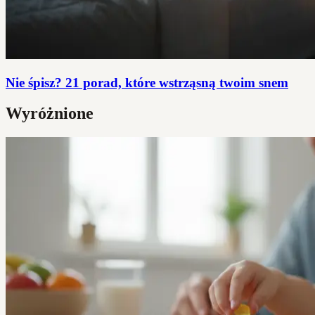
Nie śpisz? 21 porad, które wstrząsną twoim snem
Wyróżnione