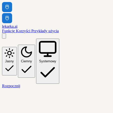
lekarka.ai
Funkcje
Korzyści
Przykłady użycia
Jasny
Ciemny
Systemowy
Rozpocznij