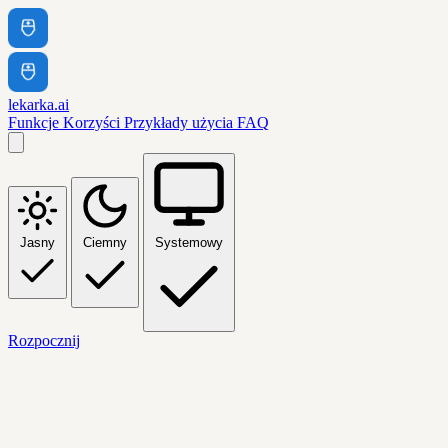
lekarka.ai
Funkcje
Korzyści
Przykłady użycia
FAQ
Jasny
Ciemny
Systemowy
Rozpocznij