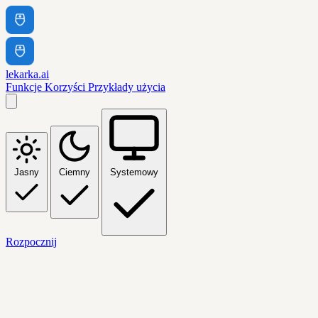
lekarka.ai
Funkcje
Korzyści
Przykłady użycia
Jasny
Ciemny
Systemowy
Rozpocznij