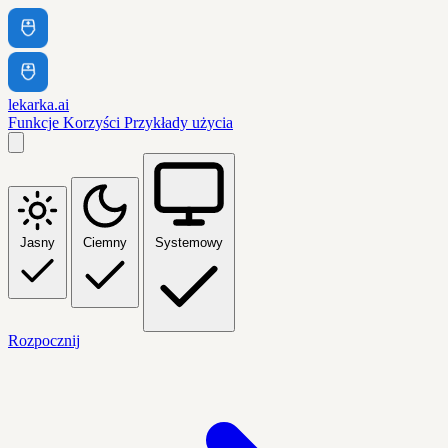
lekarka.ai
Funkcje
Korzyści
Przykłady użycia
Jasny
Ciemny
Systemowy
Rozpocznij