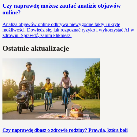
Czy naprawdę możesz zaufać analizie objawów
online?
Analiza objawów online odkrywa niewygodne fakty i ukryte
możliwości. Dowiedz się, jak rozpoznać ryzyko i wykorzystać AI w
zdrowiu. Sprawdź, zanim klikniesz.
Ostatnie aktualizacje
Czy naprawdę dbasz o zdrowie rodziny? Prawda, która boli