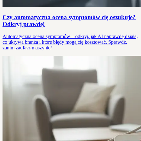
Czy automatyczna ocena symptomów cię oszukuje?
Odkryj prawdę!
Automatyczna ocena symptomów – odkryj, jak AI naprawdę działa,
co ukrywa branża i które błędy mogą cię kosztować. Sprawdź,
zanim zaufasz maszynie!