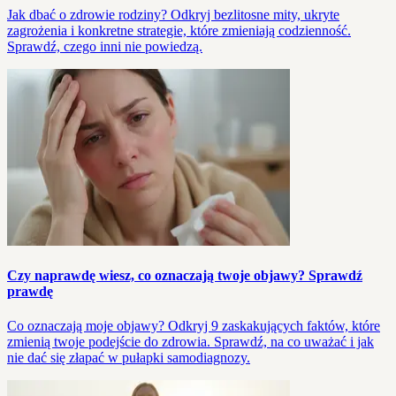
Jak dbać o zdrowie rodziny? Odkryj bezlitosne mity, ukryte
zagrożenia i konkretne strategie, które zmieniają codzienność.
Sprawdź, czego inni nie powiedzą.
Czy naprawdę wiesz, co oznaczają twoje objawy? Sprawdź
prawdę
Co oznaczają moje objawy? Odkryj 9 zaskakujących faktów, które
zmienią twoje podejście do zdrowia. Sprawdź, na co uważać i jak
nie dać się złapać w pułapki samodiagnozy.