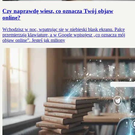
Czy naprawdę wiesz, co oznacza Twój objaw
online?
Wchodzisz w noc, wpatrując się w niebieski blask ekranu. Palce
przemierzają klawiaturę, a w Google wpisujesz „co oznacza mój
objaw online”. Jesteś jak miliony