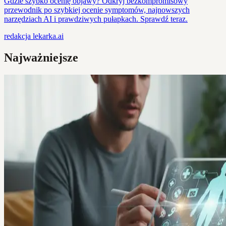
Gdzie szybko ocenię objawy? Odkryj bezkompromisowy
przewodnik po szybkiej ocenie symptomów, najnowszych
narzędziach AI i prawdziwych pułapkach. Sprawdź teraz.
redakcja
lekarka.ai
Najważniejsze