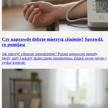
Czy naprawdę dobrze mierzysz ciśnienie? Sprawdź,
co pomijasz
Jak mierzyć ciśnienie samodzielnie? Poznaj najnowsze metody,
błędy, mity i sekrety skutecznego monitoringu. Zmień swoją rutynę i
zyskaj kontrolę.