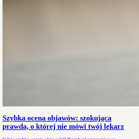
Szybka ocena objawów: szokująca
prawda, o której nie mówi twój lekarz