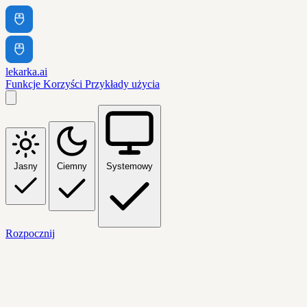
lekarka.ai
Funkcje
Korzyści
Przykłady użycia
Jasny
Ciemny
Systemowy
Rozpocznij