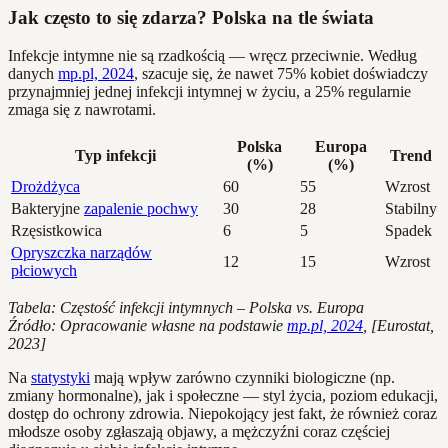
Jak często to się zdarza? Polska na tle świata
Infekcje intymne nie są rzadkością — wręcz przeciwnie. Według
danych
mp.pl, 2024
, szacuje się, że nawet 75% kobiet doświadczy
przynajmniej jednej infekcji intymnej w życiu, a 25% regularnie
zmaga się z nawrotami.
Polska
Europa
Typ infekcji
Trend
(%)
(%)
Drożdżyca
60
55
Wzrost
Bakteryjne
zapalenie pochwy
30
28
Stabilny
Rzęsistkowica
6
5
Spadek
Opryszczka narządów
12
15
Wzrost
płciowych
Tabela: Częstość infekcji intymnych – Polska vs. Europa
Źródło: Opracowanie własne na podstawie
mp.pl, 2024
, [Eurostat,
2023]
Na
statystyki
mają wpływ zarówno czynniki biologiczne (np.
zmiany hormonalne), jak i społeczne — styl życia, poziom edukacji,
dostęp do ochrony zdrowia. Niepokojący jest fakt, że również coraz
młodsze osoby zgłaszają objawy, a mężczyźni coraz częściej