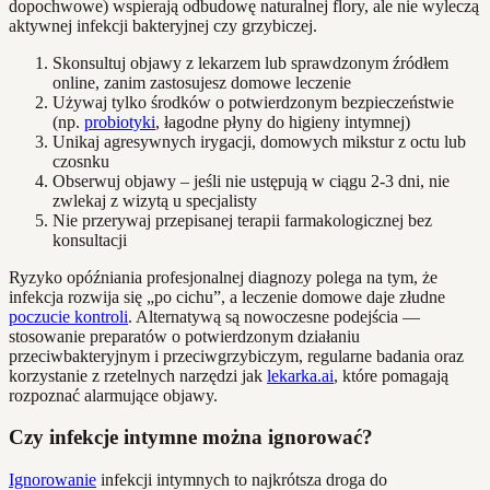
dopochwowe) wspierają odbudowę naturalnej flory, ale nie wyleczą
aktywnej infekcji bakteryjnej czy grzybiczej.
Skonsultuj objawy z lekarzem lub sprawdzonym źródłem
online, zanim zastosujesz domowe leczenie
Używaj tylko środków o potwierdzonym bezpieczeństwie
(np.
probiotyki
, łagodne płyny do higieny intymnej)
Unikaj agresywnych irygacji, domowych mikstur z octu lub
czosnku
Obserwuj objawy – jeśli nie ustępują w ciągu 2-3 dni, nie
zwlekaj z wizytą u specjalisty
Nie przerywaj przepisanej terapii farmakologicznej bez
konsultacji
Ryzyko opóźniania profesjonalnej diagnozy polega na tym, że
infekcja rozwija się „po cichu”, a leczenie domowe daje złudne
poczucie kontroli
. Alternatywą są nowoczesne podejścia —
stosowanie preparatów o potwierdzonym działaniu
przeciwbakteryjnym i przeciwgrzybiczym, regularne badania oraz
korzystanie z rzetelnych narzędzi jak
lekarka.ai
, które pomagają
rozpoznać alarmujące objawy.
Czy infekcje intymne można ignorować?
Ignorowanie
infekcji intymnych to najkrótsza droga do