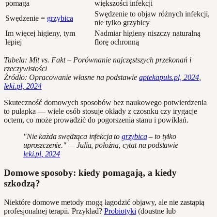
pomaga
większości infekcji
Swędzenie to objaw różnych infekcji,
Swędzenie =
grzybica
nie tylko grzybicy
Im więcej higieny, tym
Nadmiar higieny niszczy naturalną
lepiej
florę ochronną
Tabela: Mit vs. Fakt – Porównanie najczęstszych przekonań i
rzeczywistości
Źródło: Opracowanie własne na podstawie
aptekapuls.pl, 2024
,
leki.pl, 2024
Skuteczność domowych sposobów bez naukowego potwierdzenia
to pułapka — wiele osób stosuje okłady z czosnku czy irygacje
octem, co może prowadzić do pogorszenia stanu i powikłań.
"Nie każda swędząca infekcja to
grzybica
– to tylko
uproszczenie." — Julia, położna, cytat na podstawie
leki.pl, 2024
Domowe sposoby: kiedy pomagają, a kiedy
szkodzą?
Niektóre domowe metody mogą łagodzić objawy, ale nie zastąpią
profesjonalnej terapii. Przykład?
Probiotyki
(doustne lub