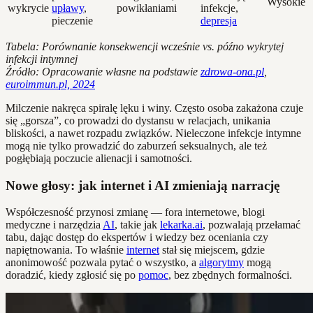
Wysokie
wykrycie
upławy
,
powikłaniami
infekcje,
pieczenie
depresja
Tabela: Porównanie konsekwencji wcześnie vs. późno wykrytej
infekcji intymnej
Źródło: Opracowanie własne na podstawie
zdrowa-ona.pl
,
euroimmun.pl, 2024
Milczenie nakręca spiralę lęku i winy. Często osoba zakażona czuje
się „gorsza”, co prowadzi do dystansu w relacjach, unikania
bliskości, a nawet rozpadu związków. Nieleczone infekcje intymne
mogą nie tylko prowadzić do zaburzeń seksualnych, ale też
pogłębiają poczucie alienacji i samotności.
Nowe głosy: jak internet i AI zmieniają narrację
Współczesność przynosi zmianę — fora internetowe, blogi
medyczne i narzędzia
AI
, takie jak
lekarka.ai
, pozwalają przełamać
tabu, dając dostęp do ekspertów i wiedzy bez oceniania czy
napiętnowania. To właśnie
internet
stał się miejscem, gdzie
anonimowość pozwala pytać o wszystko, a
algorytmy
mogą
doradzić, kiedy zgłosić się po
pomoc
, bez zbędnych formalności.