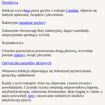
Drożdżyca
Infekcja wywoł
ana
przez grzyby z rodzaju
Candida
, objawia się
białymi upławami, świądem i pieczeniem.
Bakteryjne
zapalenie pochwy
Zaburzenie równowagi flory bakteryjnej, dające szarobiały,
nieprzyjemnie pachnący wyciek.
Rzęsistkowica
Choroba pasożytnicza przenoszona drogą płciową, wywołuje
pieniste
upławy
, świąd, pieczenie.
Opryszczka narządów płciowych
Wirusowa infekcja objawiająca się bolesnymi pęcherzykami,
gorączką, osłabieniem.
Każdy z tych rodzajów różni się objawami, czasem trwania i
powikłaniami. Czynniki ryzyka obejmują nieprawidłową higienę,
antybiotykoterapię, zaburzenia hormonalne, dietę bogatą w cukier, a
także przewlekły
stres
i stosowanie niektórych środków
antykoncepcyjnych.