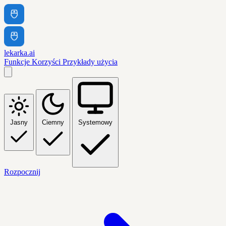
lekarka.ai
Funkcje
Korzyści
Przykłady użycia
Jasny
Ciemny
Systemowy
Rozpocznij