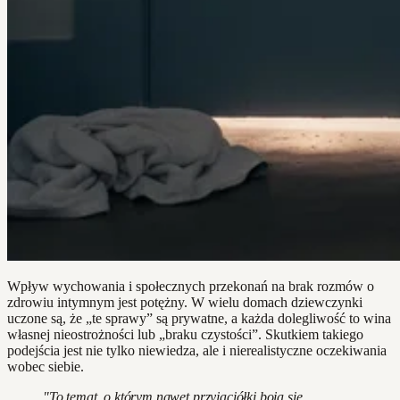
Wpływ wychowania i społecznych przekonań na brak rozmów o
zdrowiu intymnym jest potężny. W wielu domach dziewczynki
uczone są, że „te sprawy” są prywatne, a każda dolegliwość to wina
własnej nieostrożności lub „braku czystości”. Skutkiem takiego
podejścia jest nie tylko niewiedza, ale i nierealistyczne oczekiwania
wobec siebie.
"To temat, o którym nawet przyjaciółki boją się