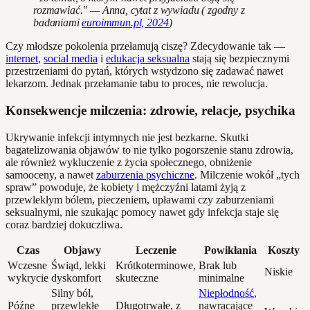
rozmawiać." — Anna, cytat z wywiadu ( zgodny z
badaniami
euroimmun.pl, 2024
)
Czy młodsze pokolenia przełamują ciszę? Zdecydowanie tak —
internet
,
social media
i
edukacja seksualna
stają się bezpiecznymi
przestrzeniami do pytań, których wstydzono się zadawać nawet
lekarzom. Jednak przełamanie tabu to proces, nie rewolucja.
Konsekwencje milczenia: zdrowie, relacje, psychika
Ukrywanie infekcji intymnych nie jest bezkarne. Skutki
bagatelizowania objawów to nie tylko pogorszenie stanu zdrowia,
ale również wykluczenie z życia społecznego, obniżenie
samooceny, a nawet
zaburzenia psychiczne
. Milczenie wokół „tych
spraw” powoduje, że kobiety i mężczyźni latami żyją z
przewlekłym bólem, pieczeniem, upławami czy zaburzeniami
seksualnymi, nie szukając pomocy nawet gdy infekcja staje się
coraz bardziej dokuczliwa.
Czas
Objawy
Leczenie
Powikłania
Koszty
Wczesne
Świąd, lekki
Krótkoterminowe,
Brak lub
Niskie
wykrycie
dyskomfort
skuteczne
minimalne
Silny ból,
Niepłodność
,
Późne
przewlekłe
Długotrwałe, z
nawracające