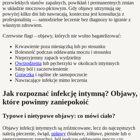
przewlekłych stanów zapalnych, powikłań i permanentnych zmian
w układzie moczowo-płciowym. Gdy objawy utrzymują się
powyżej kilku dni lub nawracają, konieczna jest konsultacja z
profesjonalistą — samodzielne leczenie bez diagnozy to igranie z
własnym zdrowiem.
Czerwone flagi – objawy, których nie wolno bagatelizować:
Krwawienie poza miesiączką lub po stosunku
Bolesność podczas oddawania moczu i stosunku
Nieprzyjemny zapach wydzieliny
Owrzodzenia
lub pęcherzyki w okolicach intymnych
Silny ból i zaczerwienienie
Gorączka
i ogólne złe samopoczucie
Nawracające infekcje mimo leczenia
Jak rozpoznać infekcję intymną? Objawy,
które powinny zaniepokoić
Typowe i nietypowe objawy: co mówi ciało?
Objawy infekcji intymnych są zróżnicowane, lecz do najczęstszych
należą pieczenie, świąd,
upławy
(białawe, żółtawe, pieniste lub o
nieprzyjemnym zapachu), ból podczas oddawania moczu czy