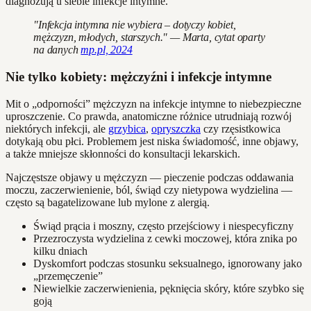
diagnozują u siebie infekcje intymne.
"Infekcja intymna nie wybiera – dotyczy kobiet,
mężczyzn, młodych, starszych." — Marta, cytat oparty
na danych
mp.pl, 2024
Nie tylko kobiety: mężczyźni i infekcje intymne
Mit o „odporności” mężczyzn na infekcje intymne to niebezpieczne
uproszczenie. Co prawda, anatomiczne różnice utrudniają rozwój
niektórych infekcji, ale
grzybica
,
opryszczka
czy rzęsistkowica
dotykają obu płci. Problemem jest niska świadomość, inne objawy,
a także mniejsze skłonności do konsultacji lekarskich.
Najczęstsze objawy u mężczyzn — pieczenie podczas oddawania
moczu, zaczerwienienie, ból, świąd czy nietypowa wydzielina —
często są bagatelizowane lub mylone z alergią.
Świąd prącia i moszny, często przejściowy i niespecyficzny
Przezroczysta wydzielina z cewki moczowej, która znika po
kilku dniach
Dyskomfort podczas stosunku seksualnego, ignorowany jako
„przemęczenie”
Niewielkie zaczerwienienia, pęknięcia skóry, które szybko się
goją