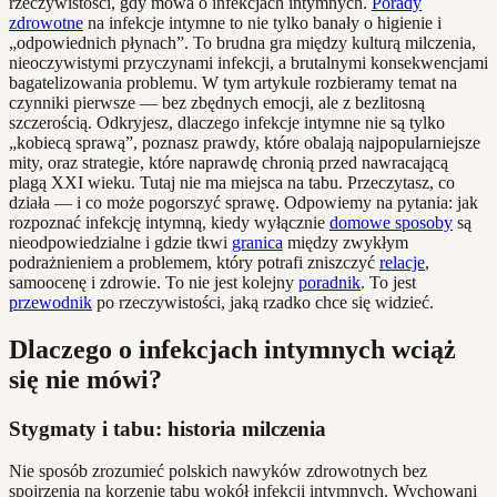
rzeczywistości, gdy mowa o infekcjach intymnych.
Porady
zdrowotne
na infekcje intymne to nie tylko banały o higienie i
„odpowiednich płynach”. To brudna gra między kulturą milczenia,
nieoczywistymi przyczynami infekcji, a brutalnymi konsekwencjami
bagatelizowania problemu. W tym artykule rozbieramy temat na
czynniki pierwsze — bez zbędnych emocji, ale z bezlitosną
szczerością. Odkryjesz, dlaczego infekcje intymne nie są tylko
„kobiecą sprawą”, poznasz prawdy, które obalają najpopularniejsze
mity, oraz strategie, które naprawdę chronią przed nawracającą
plagą XXI wieku. Tutaj nie ma miejsca na tabu. Przeczytasz, co
działa — i co może pogorszyć sprawę. Odpowiemy na pytania: jak
rozpoznać infekcję intymną, kiedy wyłącznie
domowe sposoby
są
nieodpowiedzialne i gdzie tkwi
granica
między zwykłym
podrażnieniem a problemem, który potrafi zniszczyć
relacje
,
samoocenę i zdrowie. To nie jest kolejny
poradnik
. To jest
przewodnik
po rzeczywistości, jaką rzadko chce się widzieć.
Dlaczego o infekcjach intymnych wciąż
się nie mówi?
Stygmaty i tabu: historia milczenia
Nie sposób zrozumieć polskich nawyków zdrowotnych bez
spojrzenia na korzenie tabu wokół infekcji intymnych. Wychowani