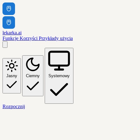
lekarka.ai
Funkcje
Korzyści
Przykłady użycia
Jasny
Ciemny
Systemowy
Rozpocznij