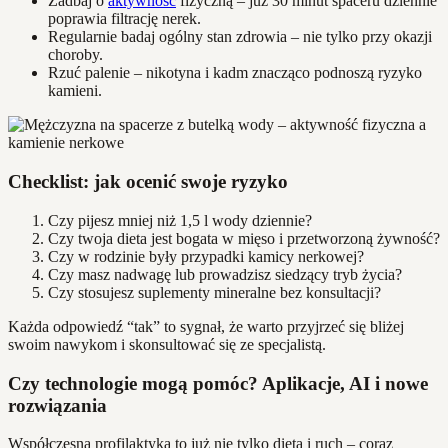
Zadbaj o
aktywność
fizyczną – już 30 minut spaceru dziennie
poprawia filtrację nerek.
Regularnie badaj ogólny stan zdrowia – nie tylko przy okazji
choroby.
Rzuć palenie – nikotyna i kadm znacząco podnoszą ryzyko
kamieni.
Checklist: jak ocenić swoje ryzyko
Czy pijesz mniej niż 1,5 l wody dziennie?
Czy twoja dieta jest bogata w mięso i przetworzoną żywność?
Czy w rodzinie były przypadki kamicy nerkowej?
Czy masz nadwagę lub prowadzisz siedzący tryb życia?
Czy stosujesz suplementy mineralne bez konsultacji?
Każda odpowiedź “tak” to sygnał, że warto przyjrzeć się bliżej
swoim nawykom i skonsultować się ze specjalistą.
Czy technologie mogą pomóc? Aplikacje, AI i nowe
rozwiązania
Współczesna profilaktyka to już nie tylko dieta i ruch – coraz