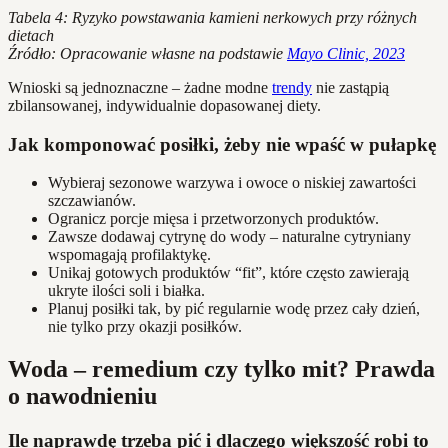
Tabela 4: Ryzyko powstawania kamieni nerkowych przy różnych
dietach
Źródło: Opracowanie własne na podstawie
Mayo Clinic, 2023
Wnioski są jednoznaczne – żadne modne
trendy
nie zastąpią
zbilansowanej, indywidualnie dopasowanej diety.
Jak komponować posiłki, żeby nie wpaść w pułapkę
Wybieraj sezonowe warzywa i owoce o niskiej zawartości
szczawianów.
Ogranicz porcje mięsa i przetworzonych produktów.
Zawsze dodawaj cytrynę do wody – naturalne cytryniany
wspomagają profilaktykę.
Unikaj gotowych produktów “fit”, które często zawierają
ukryte ilości soli i białka.
Planuj posiłki tak, by pić regularnie wodę przez cały dzień,
nie tylko przy okazji posiłków.
Woda – remedium czy tylko mit? Prawda
o nawodnieniu
Ile naprawdę trzeba pić i dlaczego większość robi to