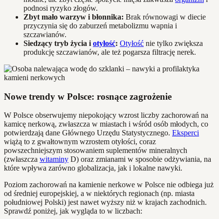
podnosi ryzyko złogów.
Zbyt mało warzyw i błonnika:
Brak równowagi w diecie
przyczynia się do zaburzeń metabolizmu wapnia i
szczawianów.
Siedzący tryb życia i
otyłość
:
Otyłość
nie tylko zwiększa
produkcję szczawianów, ale też pogarsza filtrację nerek.
Nowe trendy w Polsce: rosnące zagrożenie
W Polsce obserwujemy niepokojący wzrost liczby zachorowań na
kamicę nerkową, zwłaszcza w miastach i wśród osób młodych, co
potwierdzają dane Głównego Urzędu Statystycznego.
Eksperci
wiążą to z gwałtownym wzrostem otyłości, coraz
powszechniejszym stosowaniem suplementów mineralnych
(zwłaszcza
witaminy
D) oraz zmianami w sposobie odżywiania, na
które wpływa zarówno globalizacja, jak i lokalne nawyki.
Poziom zachorowań na kamienie nerkowe w Polsce nie odbiega już
od średniej europejskiej, a w niektórych regionach (np. miasta
południowej Polski) jest nawet wyższy niż w krajach zachodnich.
Sprawdź poniżej, jak wygląda to w liczbach: