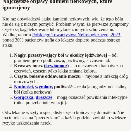
Najczęstsze objawy kamieni nerkowych, które
ignorujemy
Kto raz doświadczył ataku kamieni nerkowych, wie, że tego bólu
nie da się z niczym pomylić. Problem w tym, że pierwsze symptomy
często są bagatelizowane lub mylone z innymi schorzeniami.
Według raportu
Polskiego Towarzystwa Nefrologicznego, 2023
,
ponad 30% pacjentów trafia do lekarza dopiero podczas ostrego
ataku.
Nagły, przeszywający ból w okolicy lędźwiowej
– ból
promieniuje do podbrzusza, pachwiny, a czasem ud.
Krwawy mocz (
krwiomocz
)
– to nie zawsze dramatyczna
czerwień, czasem tylko lekka zmiana koloru.
Częste, bolesne oddawanie moczu
– mylone z infekcją dróg
moczowych.
Nudności
,
wymioty
, potliwość
– reakcja organizmu na silny
ból (kolka nerkowa).
Gorączka
,
dreszcze
– mogą oznaczać powikłania infekcyjne
(pilna potrzeba interwencji!).
Odwlekanie wizyty u specjalisty często kończy się dramatem. Nie
ma tu miejsca na “przeczekam” – każda godzina zwłoki to większe
ryzyko uszkodzenia nerek.