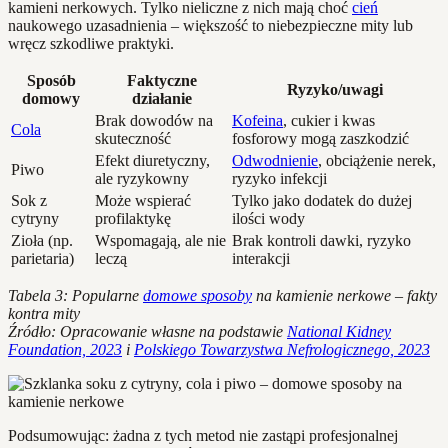
kamieni nerkowych. Tylko nieliczne z nich mają choć
cień
naukowego uzasadnienia – większość to niebezpieczne mity lub
wręcz szkodliwe praktyki.
Sposób
Faktyczne
Ryzyko/uwagi
domowy
działanie
Brak dowodów na
Kofeina
, cukier i kwas
Cola
skuteczność
fosforowy mogą zaszkodzić
Efekt diuretyczny,
Odwodnienie
, obciążenie nerek,
Piwo
ale ryzykowny
ryzyko infekcji
Sok z
Może wspierać
Tylko jako dodatek do dużej
cytryny
profilaktykę
ilości wody
Zioła (np.
Wspomagają, ale nie
Brak kontroli dawki, ryzyko
parietaria)
leczą
interakcji
Tabela 3: Popularne
domowe sposoby
na kamienie nerkowe – fakty
kontra mity
Źródło: Opracowanie własne na podstawie
National Kidney
Foundation, 2023
i
Polskiego Towarzystwa Nefrologicznego, 2023
Podsumowując: żadna z tych metod nie zastąpi profesjonalnej