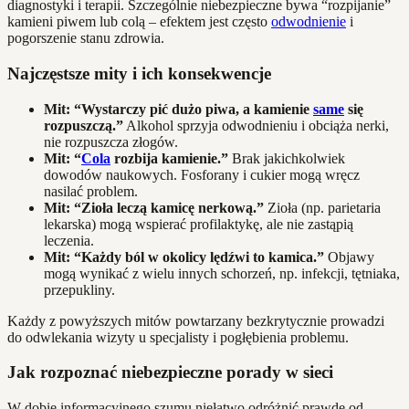
diagnostyki i terapii. Szczególnie niebezpieczne bywa “rozpijanie”
kamieni piwem lub colą – efektem jest często
odwodnienie
i
pogorszenie stanu zdrowia.
Najczęstsze mity i ich konsekwencje
Mit: “Wystarczy pić dużo piwa, a kamienie
same
się
rozpuszczą.”
Alkohol sprzyja odwodnieniu i obciąża nerki,
nie rozpuszcza złogów.
Mit: “
Cola
rozbija kamienie.”
Brak jakichkolwiek
dowodów naukowych. Fosforany i cukier mogą wręcz
nasilać problem.
Mit: “Zioła leczą kamicę nerkową.”
Zioła (np. parietaria
lekarska) mogą wspierać profilaktykę, ale nie zastąpią
leczenia.
Mit: “Każdy ból w okolicy lędźwi to kamica.”
Objawy
mogą wynikać z wielu innych schorzeń, np. infekcji, tętniaka,
przepukliny.
Każdy z powyższych mitów powtarzany bezkrytycznie prowadzi
do odwlekania wizyty u specjalisty i pogłębienia problemu.
Jak rozpoznać niebezpieczne porady w sieci
W dobie informacyjnego szumu niełatwo odróżnić prawdę od