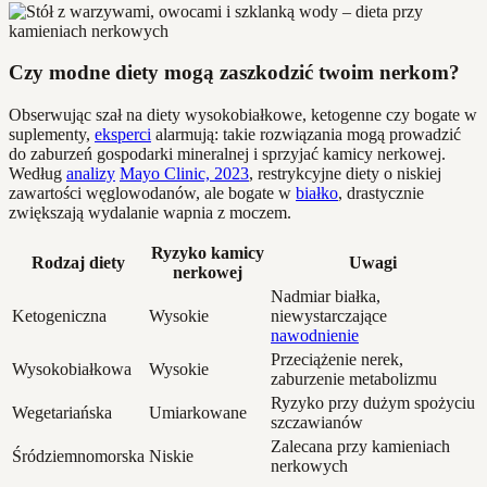
Czy modne diety mogą zaszkodzić twoim nerkom?
Obserwując szał na diety wysokobiałkowe, ketogenne czy bogate w
suplementy,
eksperci
alarmują: takie rozwiązania mogą prowadzić
do zaburzeń gospodarki mineralnej i sprzyjać kamicy nerkowej.
Według
analizy
Mayo Clinic, 2023
, restrykcyjne diety o niskiej
zawartości węglowodanów, ale bogate w
białko
, drastycznie
zwiększają wydalanie wapnia z moczem.
Ryzyko kamicy
Rodzaj diety
Uwagi
nerkowej
Nadmiar białka,
Ketogeniczna
Wysokie
niewystarczające
nawodnienie
Przeciążenie nerek,
Wysokobiałkowa
Wysokie
zaburzenie metabolizmu
Ryzyko przy dużym spożyciu
Wegetariańska
Umiarkowane
szczawianów
Zalecana przy kamieniach
Śródziemnomorska
Niskie
nerkowych