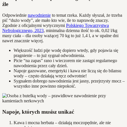
źle
Odpowiednie
nawodnienie
to temat rzeka. Każdy słyszał, że trzeba
pić “dużo wody”, ale mało kto wie, ile to naprawdę znaczy.
Zgodnie z oficjalnymi wytycznymi
Polskiego Towarzystwa
Nefrologicznego, 2023
, minimalna dzienna ilość to ok. 0,02 l/kg
masy ciała – dla osoby ważącej 70 kg to już 1,4 l, a w upalne dni
nawet znacznie więcej.
Większość ludzi pije wodę dopiero wtedy, gdy pojawia się
pragnienie – to już sygnał odwodnienia.
Picie “na zapas” rano i wieczorem nie zastąpi regularnego
nawodnienia przez cały dzień.
Napoje gazowane, energetyki i kawa nie liczą się do bilansu
wody – często działają wręcz odwrotnie!
Sygnałem dobrego nawodnienia jest jasny, przejrzysty mocz –
wszystko inne powinno niepokoić.
Napoje, których musisz unikać
Kawa i mocna herbata – działają moczopędnie, ale nie