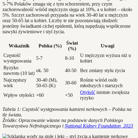
5-7% Polaków zmaga się z tym schorzeniem, przy czym
zachorowalność wśród mężczyzn sięga aż 10%, a u kobiet – około
5%. Szczyt zachorowań przypada na wiek 30-40 lat u mężczyzn
oraz 50-65 lat u kobiet. Liczby te nie pozostawiają złudzeń:
jesteśmy świadkami cichej epidemii, którą napędzają współczesne
nawyki żywieniowe i styl życia.
Świat
Wskaźnik
Polska (%)
Uwagi
(%)
Częstość
U mężczyzn wyższa niż u
5-7
8-10
występowania
kobiet
Ryzyko
ok. 50
40-50
Bez zmiany stylu życia
nawrotu (10 lat)
Najczęstszy
30-40 (M),
Rośnie wśród osób
30-60
wiek
50-65 (K)
młodszych i starszych
Otyłość
istotnie zwiększa
Wpływ otyłości
+60
+50
ryzyko
Tabela 1: Częstość występowania kamieni nerkowych – Polska na
tle świata.
Źródło: Opracowanie własne na podstawie danych Polskiego
Towarzystwa Nefrologicznego i
National Kidney Foundation, 2023