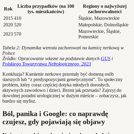
Liczba przypadków (na 100
Regiony o najwyższej
Rok
tys. mieszkańców)
zachorowalności
2015
410
Śląskie, Mazowieckie
2020
520
Małopolskie, Dolnośląskie
Mazowieckie, Śląskie,
2023
570
Pomorskie
Tabela 2: Dynamika wzrostu zachorowań na kamicę nerkową w
Polsce
Źródło: Opracowanie własne na podstawie danych
GUS
i
Polskiego Towarzystwa Nefrologicznego, 2023
Konkluzja? Kamienie nerkowe przestały być domeną osób
starszych lub “z predyspozycjami genetycznymi”. To społeczny
problem, który coraz częściej dotyka młodych dorosłych,
aktywnych zawodowo i dzieci. Brzmi jak przesada? Zajrzyj do
dowolnej poradni urologicznej w dużym mieście – zobaczysz, jak
bardzo się mylisz.
Ból, panika i Google: co naprawdę
czujesz, gdy pojawiają się objawy