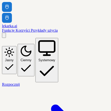
lekarka.ai
Funkcje
Korzyści
Przykłady użycia
Jasny
Ciemny
Systemowy
Rozpocznij