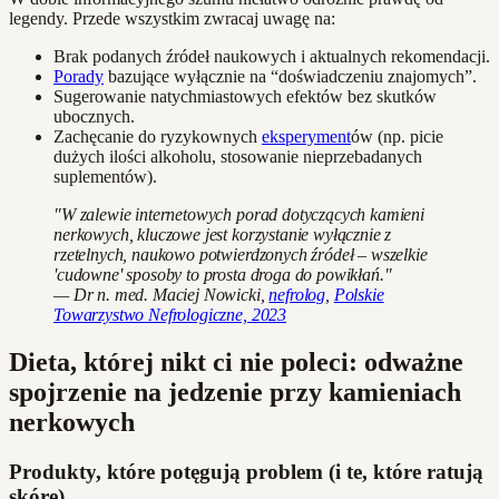
legendy. Przede wszystkim zwracaj uwagę na:
Brak podanych źródeł naukowych i aktualnych rekomendacji.
Porady
bazujące wyłącznie na “doświadczeniu znajomych”.
Sugerowanie natychmiastowych efektów bez skutków
ubocznych.
Zachęcanie do ryzykownych
eksperyment
ów (np. picie
dużych ilości alkoholu, stosowanie nieprzebadanych
suplementów).
"W zalewie internetowych porad dotyczących kamieni
nerkowych, kluczowe jest korzystanie wyłącznie z
rzetelnych, naukowo potwierdzonych źródeł – wszelkie
'cudowne' sposoby to prosta droga do powikłań."
— Dr n. med. Maciej Nowicki,
nefrolog
,
Polskie
Towarzystwo Nefrologiczne, 2023
Dieta, której nikt ci nie poleci: odważne
spojrzenie na jedzenie przy kamieniach
nerkowych
Produkty, które potęgują problem (i te, które ratują
skórę)