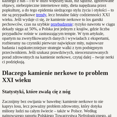
każdego z nas – i to w dużo większej skali, niż sądzisz. Ignorowane
objawy, niebezpieczne internetowe mity, dieta napędzana przez
popkulturę, a do tego epidemia siedzącego stylu życia i otyłości – to
nie są przypadkowe
trendy
, lecz brutalne fakty codzienności XXI
wieku. Jeśli wydaje ci się, że kamienie nerkowe to los garstki
pechowców, czas na szybkie
przebudzenie
: ryzyko nawrotu w ciągu
dekady sięga aż 50%, a Polska jest jednym z krajów, gdzie liczba
przypadków rośnie w zastraszającym tempie. W tym artykule,
opartym na zweryfikowanych danych i wywiadach z ekspertami,
rozbieramy na czynniki pierwsze największe mity, najnowsze
badania i najskuteczniejsze strategie walki z tym podstępnym
przeciwnikiem. Jeśli szukasz prawdziwych, nieocenzurowanych
porad zdrowotnych na kamienie nerkowe, czytaj dalej – twoje nerki
ci podziękują.
Dlaczego kamienie nerkowe to problem
XXI wieku
Statystyki, które zwalą cię z nóg
Zacznijmy bez owijania w bawełnę: kamienie nerkowe to nie
kaprys losu, lecz poważny problem zdrowotny, który dotyka
miliony ludzi na całym świecie – także w Polsce. Według
najnowszego raportu Polskiego Towarzystwa Nefrologicznego, aż