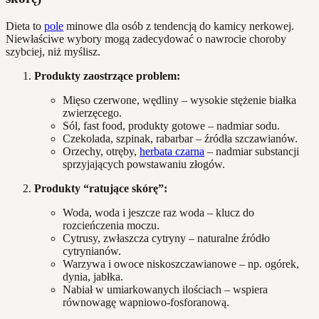
Dieta to
pole
minowe dla osób z tendencją do kamicy nerkowej.
Niewłaściwe wybory mogą zadecydować o nawrocie choroby
szybciej, niż myślisz.
Produkty zaostrzące problem:
Mięso czerwone, wędliny – wysokie stężenie białka
zwierzęcego.
Sól, fast food, produkty gotowe – nadmiar sodu.
Czekolada, szpinak, rabarbar – źródła szczawianów.
Orzechy, otręby,
herbata czarna
– nadmiar substancji
sprzyjających powstawaniu złogów.
Produkty “ratujące skórę”:
Woda, woda i jeszcze raz woda – klucz do
rozcieńczenia moczu.
Cytrusy, zwłaszcza cytryny – naturalne źródło
cytrynianów.
Warzywa i owoce niskoszczawianowe – np. ogórek,
dynia, jabłka.
Nabiał w umiarkowanych ilościach – wspiera
równowagę wapniowo-fosforanową.