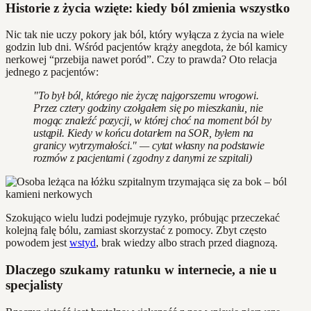
Historie z życia wzięte: kiedy ból zmienia wszystko
Nic tak nie uczy pokory jak ból, który wyłącza z życia na wiele
godzin lub dni. Wśród pacjentów krąży anegdota, że ból kamicy
nerkowej “przebija nawet poród”. Czy to prawda? Oto relacja
jednego z pacjentów:
"To był ból, którego nie życzę najgorszemu wrogowi.
Przez cztery godziny czołgałem się po mieszkaniu, nie
mogąc znaleźć pozycji, w której choć na moment ból by
ustąpił. Kiedy w końcu dotarłem na SOR, byłem na
granicy wytrzymałości." — cytat własny na podstawie
rozmów z pacjentami ( zgodny z danymi ze szpitali)
Szokująco wielu ludzi podejmuje ryzyko, próbując przeczekać
kolejną falę bólu, zamiast skorzystać z pomocy. Zbyt często
powodem jest
wstyd
, brak wiedzy albo strach przed diagnozą.
Dlaczego szukamy ratunku w internecie, a nie u
specjalisty