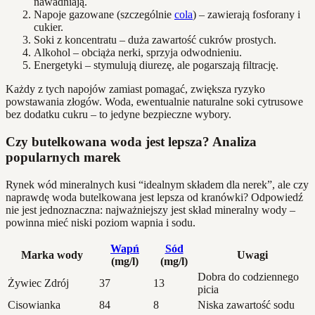
nawadniają.
Napoje gazowane (szczególnie
cola
) – zawierają fosforany i
cukier.
Soki z koncentratu – duża zawartość cukrów prostych.
Alkohol – obciąża nerki, sprzyja odwodnieniu.
Energetyki – stymulują diurezę, ale pogarszają filtrację.
Każdy z tych napojów zamiast pomagać, zwiększa ryzyko
powstawania złogów. Woda, ewentualnie naturalne soki cytrusowe
bez dodatku cukru – to jedyne bezpieczne wybory.
Czy butelkowana woda jest lepsza? Analiza
popularnych marek
Rynek wód mineralnych kusi “idealnym składem dla nerek”, ale czy
naprawdę woda butelkowana jest lepsza od kranówki? Odpowiedź
nie jest jednoznaczna: najważniejszy jest skład mineralny wody –
powinna mieć niski poziom wapnia i sodu.
Wapń
Sód
Marka wody
Uwagi
(mg/l)
(mg/l)
Dobra do codziennego
Żywiec Zdrój
37
13
picia
Cisowianka
84
8
Niska zawartość sodu