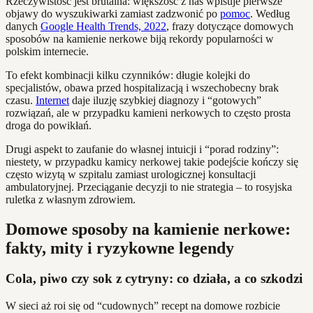
Rzeczywistość jest brutalna: większość z nas wpisuje pierwsze
objawy do wyszukiwarki zamiast zadzwonić po
pomoc
. Według
danych
Google Health Trends, 2022
, frazy dotyczące domowych
sposobów na kamienie nerkowe biją rekordy popularności w
polskim internecie.
To efekt kombinacji kilku czynników: długie kolejki do
specjalistów, obawa przed hospitalizacją i wszechobecny brak
czasu.
Internet
daje iluzję szybkiej diagnozy i “gotowych”
rozwiązań, ale w przypadku kamieni nerkowych to często prosta
droga do powikłań.
Drugi aspekt to zaufanie do własnej intuicji i “porad rodziny”:
niestety, w przypadku kamicy nerkowej takie podejście kończy się
często wizytą w szpitalu zamiast urologicznej konsultacji
ambulatoryjnej. Przeciąganie decyzji to nie strategia – to rosyjska
ruletka z własnym zdrowiem.
Domowe sposoby na kamienie nerkowe:
fakty, mity i ryzykowne legendy
Cola, piwo czy sok z cytryny: co działa, a co szkodzi
W sieci aż roi się od “cudownych” recept na domowe rozbicie