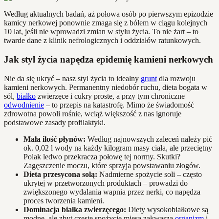
Według aktualnych badań, aż połowa osób po pierwszym epizodzie
kamicy nerkowej ponownie zmaga się z bólem w ciągu kolejnych
10 lat, jeśli nie wprowadzi zmian w stylu życia. To nie żart – to
twarde dane z klinik nefrologicznych i oddziałów ratunkowych.
Jak styl życia napędza epidemię kamieni nerkowych
Nie da się ukryć – nasz styl życia to idealny
grunt
dla rozwoju
kamieni nerkowych. Permanentny niedobór ruchu, dieta bogata w
sól,
białko
zwierzęce i cukry proste, a przy tym chroniczne
odwodnienie
– to przepis na katastrofę. Mimo że świadomość
zdrowotna powoli rośnie, wciąż większość z nas ignoruje
podstawowe zasady profilaktyki.
Mała ilość płynów:
Według najnowszych zaleceń należy pić
ok. 0,02 l wody na każdy kilogram masy ciała, ale przeciętny
Polak ledwo przekracza połowę tej normy. Skutki?
Zagęszczenie moczu, które sprzyja powstawaniu złogów.
Dieta przesycona solą:
Nadmierne spożycie soli – często
ukrytej w przetworzonych produktach – prowadzi do
zwiększonego wydalania wapnia przez nerki, co napędza
proces tworzenia kamieni.
Dominacja białka zwierzęcego:
Diety wysokobiałkowe są
modne, ale zbyt częste spożycie mięsa zakwasza
organizm
i