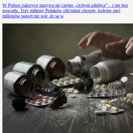
W Polsce cukrzycę nazywa się często „cichym zabójcą” – i nie bez
powodu. Trzy miliony Polaków oficjalnie choruje, kolejne pięć
milionów nawet nie wie, że są w