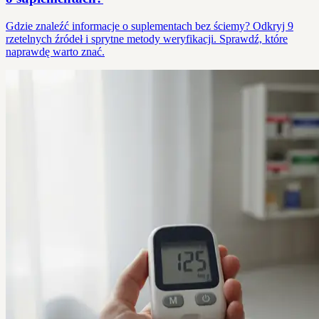
Gdzie znaleźć informacje o suplementach bez ściemy? Odkryj 9
rzetelnych źródeł i sprytne metody weryfikacji. Sprawdź, które
naprawdę warto znać.