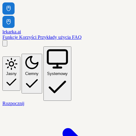
lekarka.ai
Funkcje
Korzyści
Przykłady użycia
FAQ
Jasny
Ciemny
Systemowy
Rozpocznij