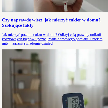
Czy naprawdę wiesz, jak mierzyć cukier w domu?
Szokujące fakty
Jak mierzyć poziom cukru w domu? Odkryj całą prawdę, uniknij
kosztownych błędów i poznaj realia domowego pomiaru. Przełam
mity – zacznij świadomie działać!