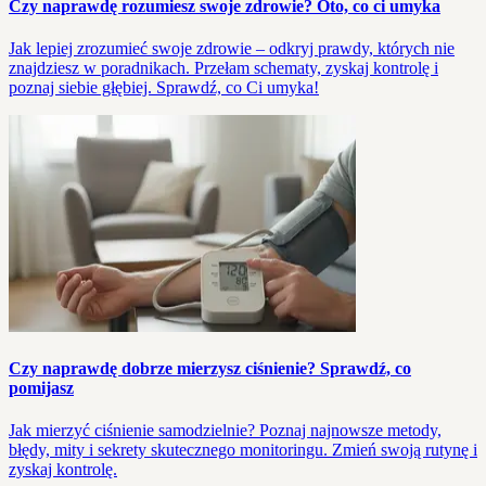
Czy naprawdę rozumiesz swoje zdrowie? Oto, co ci umyka
Jak lepiej zrozumieć swoje zdrowie – odkryj prawdy, których nie
znajdziesz w poradnikach. Przełam schematy, zyskaj kontrolę i
poznaj siebie głębiej. Sprawdź, co Ci umyka!
Czy naprawdę dobrze mierzysz ciśnienie? Sprawdź, co
pomijasz
Jak mierzyć ciśnienie samodzielnie? Poznaj najnowsze metody,
błędy, mity i sekrety skutecznego monitoringu. Zmień swoją rutynę i
zyskaj kontrolę.