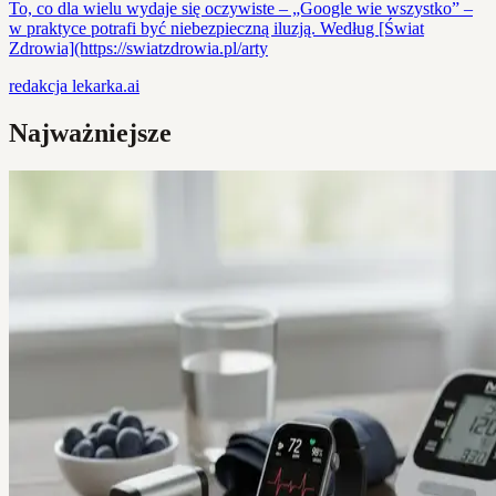
To, co dla wielu wydaje się oczywiste – „Google wie wszystko” –
w praktyce potrafi być niebezpieczną iluzją. Według [Świat
Zdrowia](https://swiatzdrowia.pl/arty
redakcja
lekarka.ai
Najważniejsze