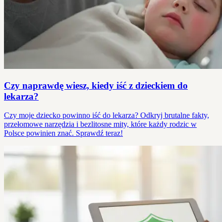
Czy naprawdę wiesz, kiedy iść z dzieckiem do
lekarza?
Czy moje dziecko powinno iść do lekarza? Odkryj brutalne fakty,
przełomowe narzędzia i bezlitosne mity, które każdy rodzic w
Polsce powinien znać. Sprawdź teraz!