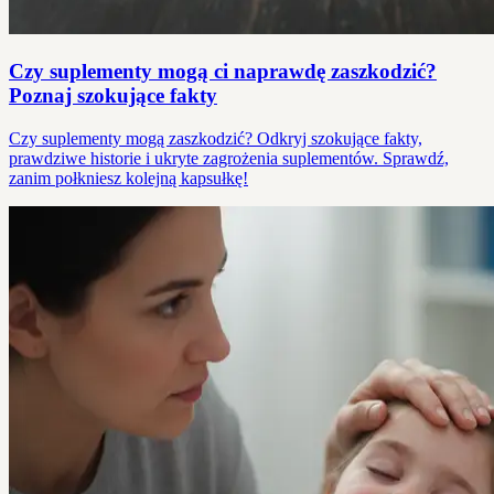
Czy suplementy mogą ci naprawdę zaszkodzić?
Poznaj szokujące fakty
Czy suplementy mogą zaszkodzić? Odkryj szokujące fakty,
prawdziwe historie i ukryte zagrożenia suplementów. Sprawdź,
zanim połkniesz kolejną kapsułkę!