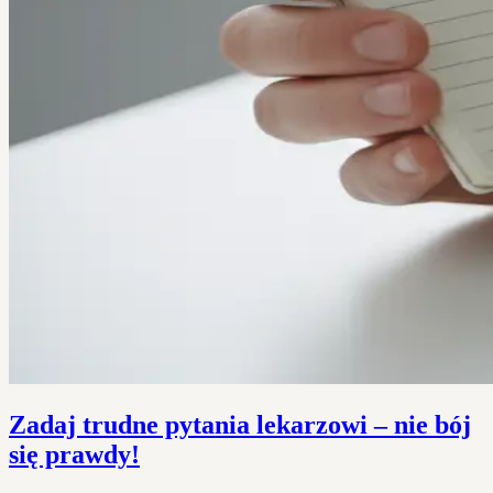
Zadaj trudne pytania lekarzowi – nie bój
się prawdy!