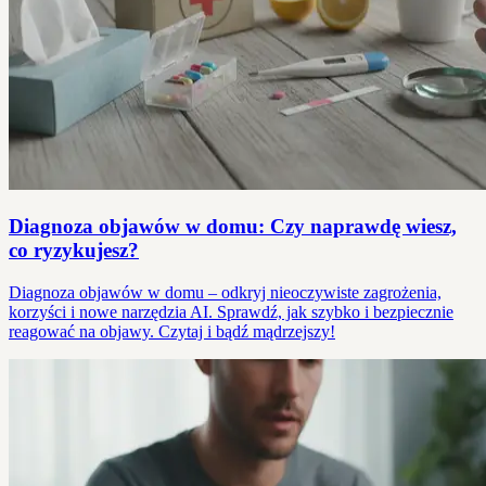
Diagnoza objawów w domu: Czy naprawdę wiesz,
co ryzykujesz?
Diagnoza objawów w domu – odkryj nieoczywiste zagrożenia,
korzyści i nowe narzędzia AI. Sprawdź, jak szybko i bezpiecznie
reagować na objawy. Czytaj i bądź mądrzejszy!