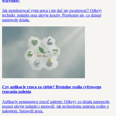
wszystko?
Jak monitorować rytm serca i nie dać się zwariować? Odkryj
techniki, pułapki oraz ukryte koszty. Przekonaj się, co dzisiaj
naprawdę działa.
Czy aplikacje rzucą za ciebie? Brutalne realia cyfrowego
rzucania palenia
Aplikacje pomagające rzucić palenie: Odkryj, co działa naprawdę,
poznaj ukryte pułapki i sprawdź, jak technologia zmienia walkę z
nałogiem. Sprawdź teraz.