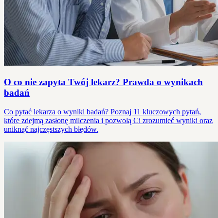
O co nie zapyta Twój lekarz? Prawda o wynikach
badań
Co pytać lekarza o wyniki badań? Poznaj 11 kluczowych pytań,
które zdejmą zasłonę milczenia i pozwolą Ci zrozumieć wyniki oraz
uniknąć najczęstszych błędów.