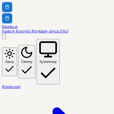
lekarka.ai
Funkcje
Korzyści
Przykłady użycia
FAQ
Jasny
Ciemny
Systemowy
Rozpocznij