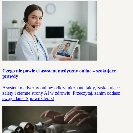
Czego nie powie ci asystent medyczny online – szokujące
prawdy
Asystent medyczny online: odkryj nieznane fakty, zaskakujące
zalety i ciemne strony AI w zdrowiu. Przeczytaj, zanim oddasz
swoje dane. Sprawdź teraz!