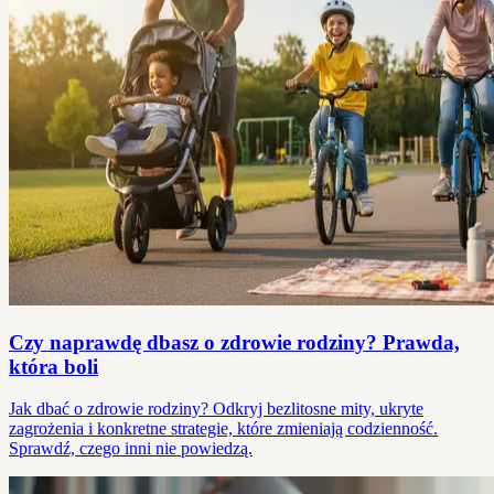
Czy naprawdę dbasz o zdrowie rodziny? Prawda,
która boli
Jak dbać o zdrowie rodziny? Odkryj bezlitosne mity, ukryte
zagrożenia i konkretne strategie, które zmieniają codzienność.
Sprawdź, czego inni nie powiedzą.