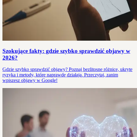
Szokujące fakty: gdzie szybko sprawdzić objawy w
2026?
Gdzie szybko sprawdzić objawy? Poznaj bezlitosne różnice, ukryte
ryzyka i metody, które naprawdę działają. Przeczytaj, zanim
wpiszesz objawy w Google!