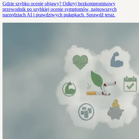
Gdzie szybko ocenię objawy? Odkryj bezkompromisowy
przewodnik po szybkiej ocenie symptomów, najnowszych
narzędziach AI i prawdziwych pułapkach. Sprawdź teraz.