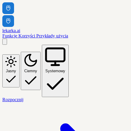
lekarka.ai
Funkcje
Korzyści
Przykłady użycia
Jasny
Ciemny
Systemowy
Rozpocznij