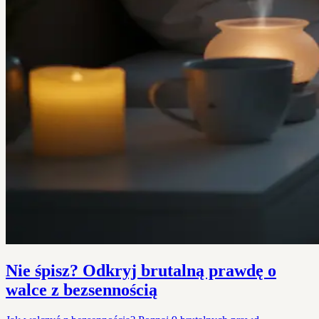
Nie śpisz? Odkryj brutalną prawdę o
walce z bezsennością