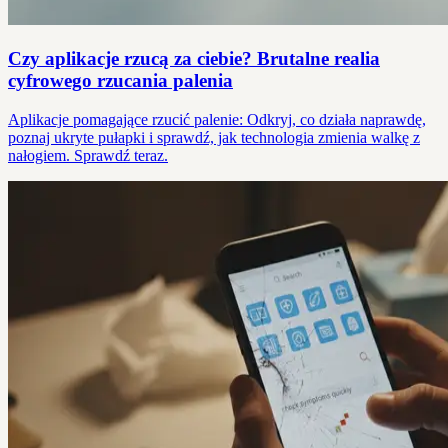
Czy aplikacje rzucą za ciebie? Brutalne realia
cyfrowego rzucania palenia
Aplikacje pomagające rzucić palenie: Odkryj, co działa naprawdę,
poznaj ukryte pułapki i sprawdź, jak technologia zmienia walkę z
nałogiem. Sprawdź teraz.