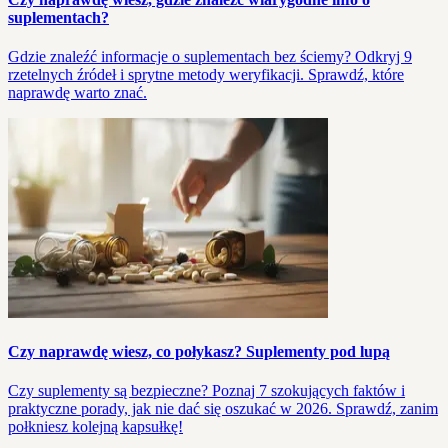
suplementach?
Gdzie znaleźć informacje o suplementach bez ściemy? Odkryj 9
rzetelnych źródeł i sprytne metody weryfikacji. Sprawdź, które
naprawdę warto znać.
Czy naprawdę wiesz, co połykasz? Suplementy pod lupą
Czy suplementy są bezpieczne? Poznaj 7 szokujących faktów i
praktyczne porady, jak nie dać się oszukać w 2026. Sprawdź, zanim
połkniesz kolejną kapsułkę!