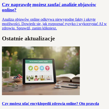
Czy naprawdę możesz zaufać analizie objawów
online?
Analiza objawów online odkrywa niewygodne fakty i ukryte
możliwości. Dowiedz się, jak rozpoznać ryzyko i wykorzystać AI w
zdrowiu. Sprawdź, zanim klikniesz.
Ostatnie aktualizacje
Czy możesz ufać encyklopedii zdrowia online? Oto prawda