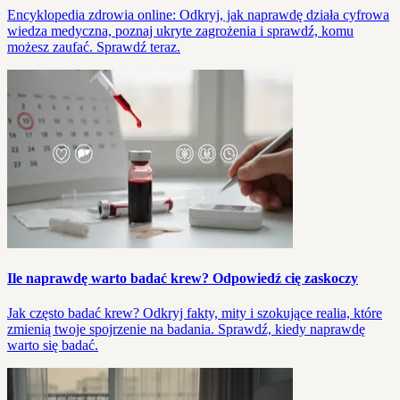
Encyklopedia zdrowia online: Odkryj, jak naprawdę działa cyfrowa
wiedza medyczna, poznaj ukryte zagrożenia i sprawdź, komu
możesz zaufać. Sprawdź teraz.
Ile naprawdę warto badać krew? Odpowiedź cię zaskoczy
Jak często badać krew? Odkryj fakty, mity i szokujące realia, które
zmienią twoje spojrzenie na badania. Sprawdź, kiedy naprawdę
warto się badać.