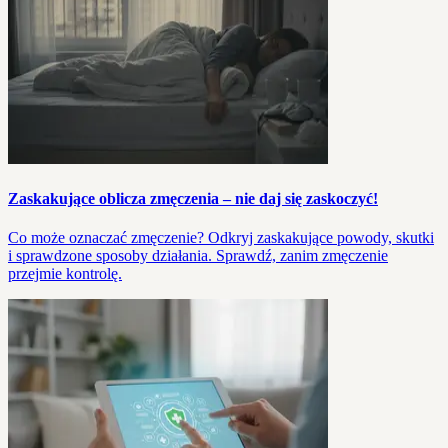
Zaskakujące oblicza zmęczenia – nie daj się zaskoczyć!
Co może oznaczać zmęczenie? Odkryj zaskakujące powody, skutki
i sprawdzone sposoby działania. Sprawdź, zanim zmęczenie
przejmie kontrolę.