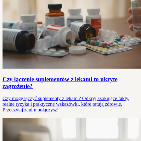
Czy łączenie suplementów z lekami to ukryte
zagrożenie?
Czy mogę łączyć suplementy z lekami? Odkryj szokujące fakty,
realne ryzyka i praktyczne wskazówki, które ratują zdrowie.
Przeczytaj zanim połączysz!