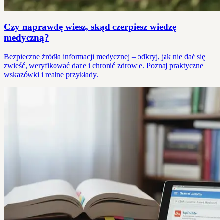
Czy naprawdę wiesz, skąd czerpiesz wiedzę
medyczną?
Bezpieczne źródła informacji medycznej – odkryj, jak nie dać się
zwieść, weryfikować dane i chronić zdrowie. Poznaj praktyczne
wskazówki i realne przykłady.