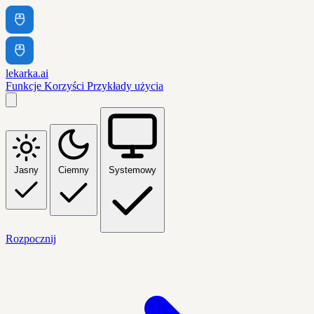
lekarka.ai
Funkcje
Korzyści
Przykłady użycia
Jasny
Ciemny
Systemowy
Rozpocznij