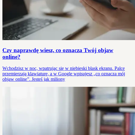
Czy naprawdę wiesz, co oznacza Twój objaw
online?
Wchodzisz w noc, wpatrując się w niebieski blask ekranu. Palce
przemierzają klawiaturę, a w Google wpisujesz „co oznacza mój
objaw online”. Jesteś jak miliony