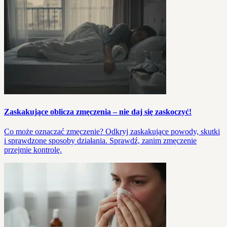
Zaskakujące oblicza zmęczenia – nie daj się zaskoczyć!
Co może oznaczać zmęczenie? Odkryj zaskakujące powody, skutki
i sprawdzone sposoby działania. Sprawdź, zanim zmęczenie
przejmie kontrolę.