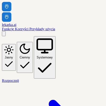
lekarka.ai
Funkcje
Korzyści
Przykłady użycia
Jasny
Ciemny
Systemowy
Rozpocznij