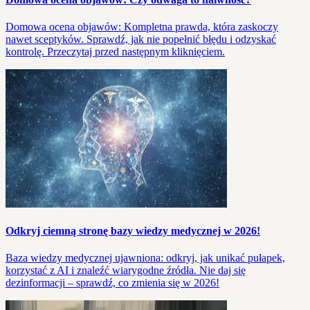
Domowa ocena objawów: Kompletna prawda, która zaskoczy
nawet sceptyków. Sprawdź, jak nie popełnić błędu i odzyskać
kontrolę. Przeczytaj przed następnym kliknięciem.
Odkryj ciemną stronę bazy wiedzy medycznej w 2026!
Baza wiedzy medycznej ujawniona: odkryj, jak unikać pułapek,
korzystać z AI i znaleźć wiarygodne źródła. Nie daj się
dezinformacji – sprawdź, co zmienia się w 2026!