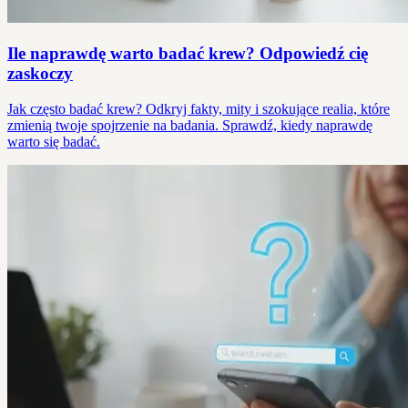
Ile naprawdę warto badać krew? Odpowiedź cię
zaskoczy
Jak często badać krew? Odkryj fakty, mity i szokujące realia, które
zmienią twoje spojrzenie na badania. Sprawdź, kiedy naprawdę
warto się badać.