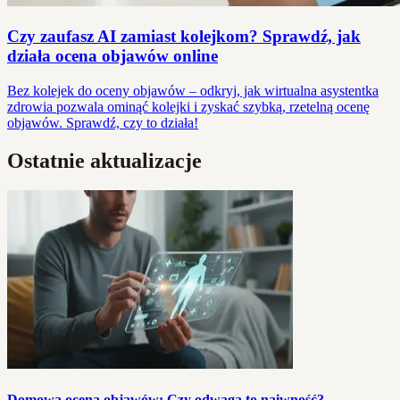
Czy zaufasz AI zamiast kolejkom? Sprawdź, jak
działa ocena objawów online
Bez kolejek do oceny objawów – odkryj, jak wirtualna asystentka
zdrowia pozwala ominąć kolejki i zyskać szybką, rzetelną ocenę
objawów. Sprawdź, czy to działa!
Ostatnie aktualizacje
Domowa ocena objawów: Czy odwaga to naiwność?