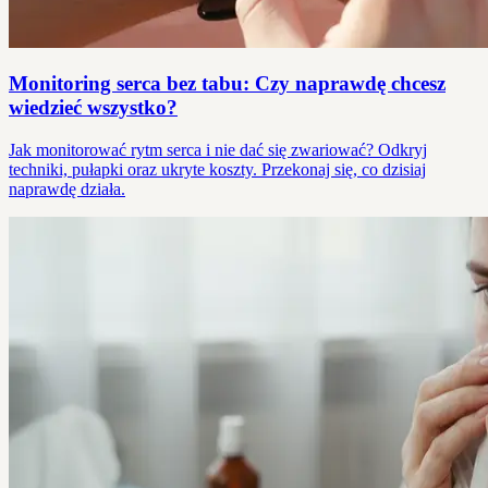
Monitoring serca bez tabu: Czy naprawdę chcesz
wiedzieć wszystko?
Jak monitorować rytm serca i nie dać się zwariować? Odkryj
techniki, pułapki oraz ukryte koszty. Przekonaj się, co dzisiaj
naprawdę działa.