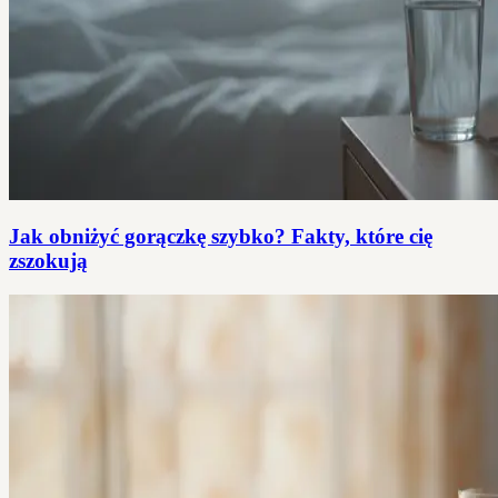
Jak obniżyć gorączkę szybko? Fakty, które cię
zszokują