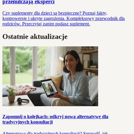
przemilczają eksperci
Czy suplementy dla dzieci są bezpieczne? Poznaj fakty,
kontrowersje i ukryte zagrożenia. Kompleksowy przewodnik dla
rodziców. Przeczytaj zanim podasz suplement.
Ostatnie aktualizacje
Zapomnij o kolejkach: odkryj nową alternatywę dla
tradycyjnych konsultacji
Alternatywa dla tradycyjnych konsultacji? Sprawdź, jak