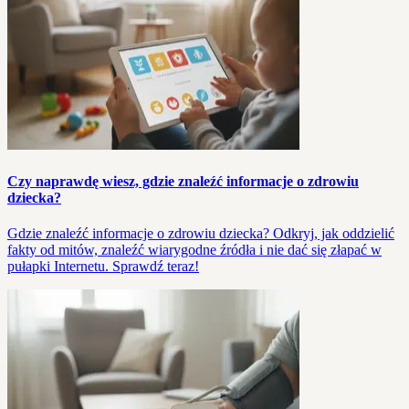
Czy naprawdę wiesz, gdzie znaleźć informacje o zdrowiu
dziecka?
Gdzie znaleźć informacje o zdrowiu dziecka? Odkryj, jak oddzielić
fakty od mitów, znaleźć wiarygodne źródła i nie dać się złapać w
pułapki Internetu. Sprawdź teraz!