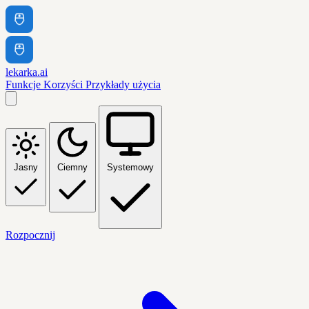
lekarka.ai
Funkcje
Korzyści
Przykłady użycia
Jasny
Ciemny
Systemowy
Rozpocznij