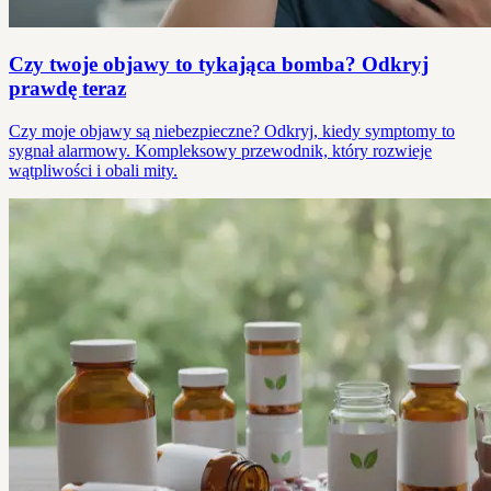
Czy twoje objawy to tykająca bomba? Odkryj
prawdę teraz
Czy moje objawy są niebezpieczne? Odkryj, kiedy symptomy to
sygnał alarmowy. Kompleksowy przewodnik, który rozwieje
wątpliwości i obali mity.