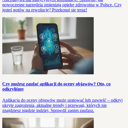
nowoczesne narzędzia zmieniają opiekę zdrowotną w Polsce. Czy
jesteś gotów na rewolucję? Przekonaj się teraz!
Czy możesz zaufać aplikacji do oceny objawów? Oto, co
odkryliśmy
Aplikacja do oceny objawów może uratować lub zawieść – odkryj
ukryte zagrożenia, aktualne trendy i przewagi, których nie
znajdziesz nigdzie indziej. Sprawdź zanim zaufasz.