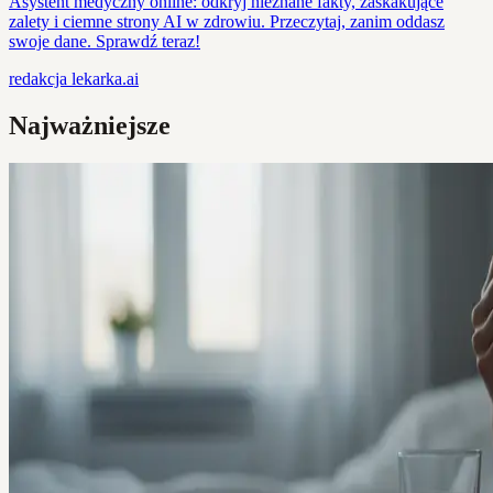
Asystent medyczny online: odkryj nieznane fakty, zaskakujące
zalety i ciemne strony AI w zdrowiu. Przeczytaj, zanim oddasz
swoje dane. Sprawdź teraz!
redakcja
lekarka.ai
Najważniejsze