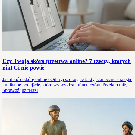
Czy Twoja skóra przetrwa online? 7 rzeczy, których
nikt Ci nie powie
Jak dbać o skórę online? Odkryj szokujące fakty, skuteczne strategie
i unikalne podejście, które wyprzedza influencerów. Przełam mity.
Sprawdź już teraz!