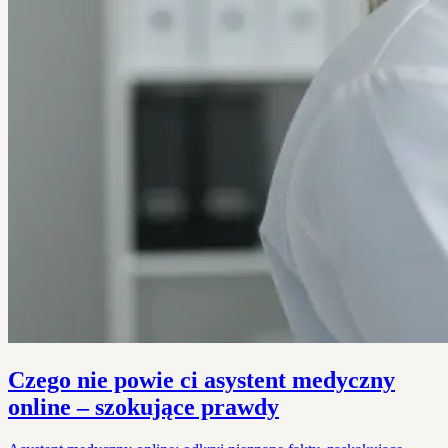
Czego nie powie ci asystent medyczny
online – szokujące prawdy