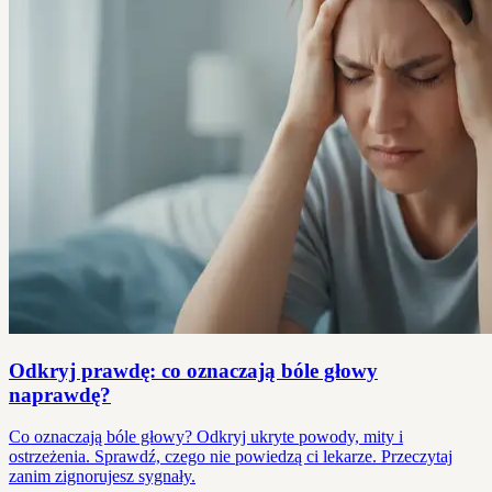
Odkryj prawdę: co oznaczają bóle głowy
naprawdę?
Co oznaczają bóle głowy? Odkryj ukryte powody, mity i
ostrzeżenia. Sprawdź, czego nie powiedzą ci lekarze. Przeczytaj
zanim zignorujesz sygnały.