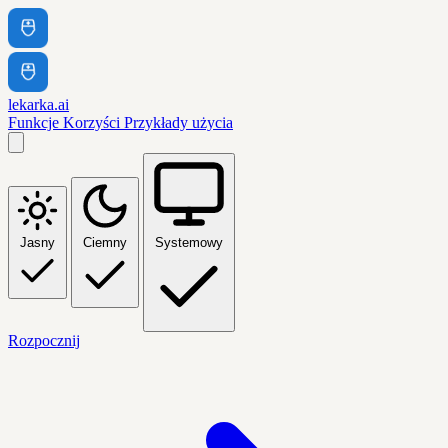
lekarka.ai
Funkcje
Korzyści
Przykłady użycia
Jasny
Ciemny
Systemowy
Rozpocznij