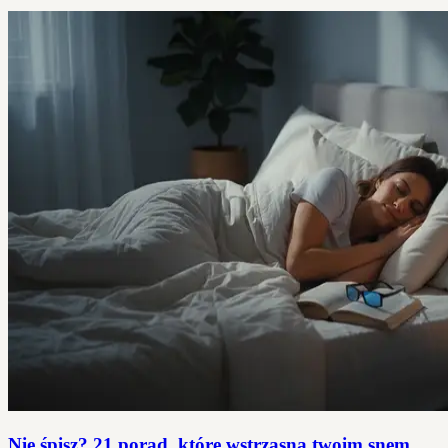
Nie śpisz? 21 porad, które wstrząsną twoim snem