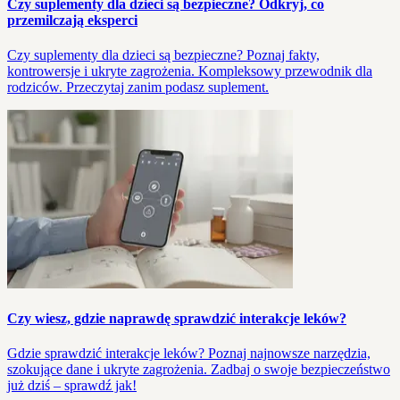
Czy suplementy dla dzieci są bezpieczne? Odkryj, co
przemilczają eksperci
Czy suplementy dla dzieci są bezpieczne? Poznaj fakty,
kontrowersje i ukryte zagrożenia. Kompleksowy przewodnik dla
rodziców. Przeczytaj zanim podasz suplement.
Czy wiesz, gdzie naprawdę sprawdzić interakcje leków?
Gdzie sprawdzić interakcje leków? Poznaj najnowsze narzędzia,
szokujące dane i ukryte zagrożenia. Zadbaj o swoje bezpieczeństwo
już dziś – sprawdź jak!