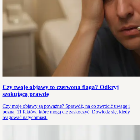
Czy twoje objawy to czerwona flaga? Odkryj
szokującą prawdę
Czy moje objawy są poważne? Sprawdź, na co zwrócić uwagę i
poznaj 11 faktów, które mogą cię zaskoczyć. Dowiedz się, kiedy
reagować natychmiast.