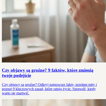
Czy objawy są groźne? 9 faktów, które zmienią
twoje podejście
Czy objawy są groźne? Odkryj najnowsze fakty, przełam mity i
poznaj 9 kluczowych zasad, które ratują życie. Sprawdź, kiedy
warto się martwić.