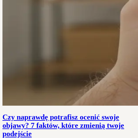
Czy naprawdę potrafisz ocenić swoje
objawy? 7 faktów, które zmienią twoje
podejście