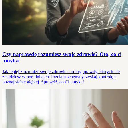
Czy naprawdę rozumiesz swoje zdrowie? Oto, co ci
umyka
Jak lepiej zrozumieć swoje zdrowie – odkryj prawdy, których nie
znajdziesz w poradnikach. Przełam schematy, zyskaj kontrolę i
poznaj siebie głębiej. Sprawdź, co Ci umyka!