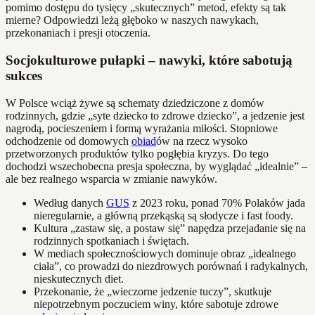
pomimo dostępu do tysięcy „skutecznych” metod, efekty są tak
mierne? Odpowiedzi leżą głęboko w naszych nawykach,
przekonaniach i presji otoczenia.
Socjokulturowe pułapki – nawyki, które sabotują
sukces
W Polsce wciąż żywe są schematy dziedziczone z domów
rodzinnych, gdzie „syte dziecko to zdrowe dziecko”, a jedzenie jest
nagrodą, pocieszeniem i formą wyrażania miłości. Stopniowe
odchodzenie od domowych
obiad
ów na rzecz wysoko
przetworzonych produktów tylko pogłębia kryzys. Do tego
dochodzi wszechobecna presja społeczna, by wyglądać „idealnie” –
ale bez realnego wsparcia w zmianie nawyków.
Według danych
GUS
z 2023 roku, ponad 70% Polaków jada
nieregularnie, a główną przekąską są słodycze i fast foody.
Kultura „zastaw się, a postaw się” napędza przejadanie się na
rodzinnych spotkaniach i świętach.
W mediach społecznościowych dominuje obraz „idealnego
ciała”, co prowadzi do niezdrowych porównań i radykalnych,
nieskutecznych diet.
Przekonanie, że „wieczorne jedzenie tuczy”, skutkuje
niepotrzebnym poczuciem winy, które sabotuje zdrowe