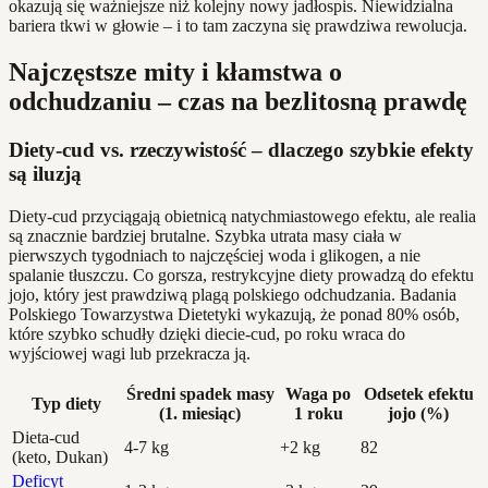
okazują się ważniejsze niż kolejny nowy jadłospis. Niewidzialna
bariera tkwi w głowie – i to tam zaczyna się prawdziwa rewolucja.
Najczęstsze mity i kłamstwa o
odchudzaniu – czas na bezlitosną prawdę
Diety-cud vs. rzeczywistość – dlaczego szybkie efekty
są iluzją
Diety-cud przyciągają obietnicą natychmiastowego efektu, ale realia
są znacznie bardziej brutalne. Szybka utrata masy ciała w
pierwszych tygodniach to najczęściej woda i glikogen, a nie
spalanie tłuszczu. Co gorsza, restrykcyjne diety prowadzą do efektu
jojo, który jest prawdziwą plagą polskiego odchudzania. Badania
Polskiego Towarzystwa Dietetyki wykazują, że ponad 80% osób,
które szybko schudły dzięki diecie-cud, po roku wraca do
wyjściowej wagi lub przekracza ją.
Średni spadek masy
Waga po
Odsetek efektu
Typ diety
(1. miesiąc)
1 roku
jojo (%)
Dieta-cud
4-7 kg
+2 kg
82
(keto, Dukan)
Deficyt