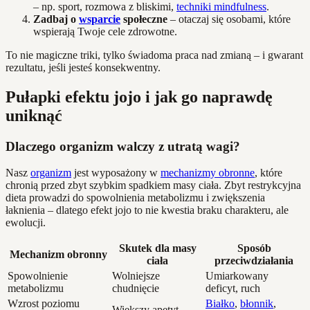
– np. sport, rozmowa z bliskimi,
techniki mindfulness
.
Zadbaj o
wsparcie
społeczne
– otaczaj się osobami, które
wspierają Twoje cele zdrowotne.
To nie magiczne triki, tylko świadoma praca nad zmianą – i gwarant
rezultatu, jeśli jesteś konsekwentny.
Pułapki efektu jojo i jak go naprawdę
uniknąć
Dlaczego organizm walczy z utratą wagi?
Nasz
organizm
jest wyposażony w
mechanizmy obronne
, które
chronią przed zbyt szybkim spadkiem masy ciała. Zbyt restrykcyjna
dieta prowadzi do spowolnienia metabolizmu i zwiększenia
łaknienia – dlatego efekt jojo to nie kwestia braku charakteru, ale
ewolucji.
Skutek dla masy
Sposób
Mechanizm obronny
ciała
przeciwdziałania
Spowolnienie
Wolniejsze
Umiarkowany
metabolizmu
chudnięcie
deficyt, ruch
Wzrost poziomu
Białko
,
błonnik
,
Większy apetyt