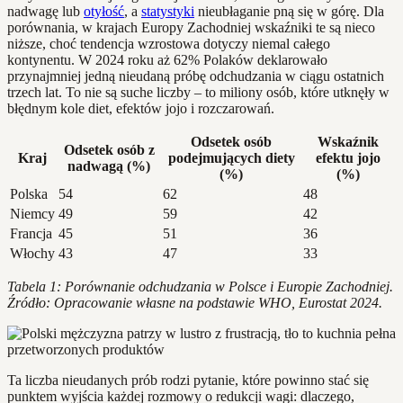
nadwagę lub
otyłość
, a
statystyki
nieubłaganie pną się w górę. Dla
porównania, w krajach Europy Zachodniej wskaźniki te są nieco
niższe, choć tendencja wzrostowa dotyczy niemal całego
kontynentu. W 2024 roku aż 62% Polaków deklarowało
przynajmniej jedną nieudaną próbę odchudzania w ciągu ostatnich
trzech lat. To nie są suche liczby – to miliony osób, które utknęły w
błędnym kole diet, efektów jojo i rozczarowań.
Odsetek osób
Wskaźnik
Odsetek osób z
Kraj
podejmujących diety
efektu jojo
nadwagą (%)
(%)
(%)
Polska
54
62
48
Niemcy
49
59
42
Francja
45
51
36
Włochy
43
47
33
Tabela 1: Porównanie odchudzania w Polsce i Europie Zachodniej.
Źródło: Opracowanie własne na podstawie WHO, Eurostat 2024.
Ta liczba nieudanych prób rodzi pytanie, które powinno stać się
punktem wyjścia każdej rozmowy o redukcji wagi: dlaczego,