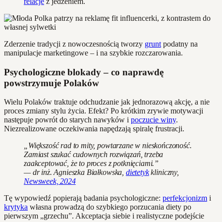
relacje
z jedzeniem.
Zderzenie tradycji z nowoczesnością tworzy
grunt
podatny na
manipulacje marketingowe – i na szybkie rozczarowania.
Psychologiczne blokady – co naprawdę
powstrzymuje Polaków
Wielu Polaków traktuje odchudzanie jak jednorazową akcję, a nie
proces zmiany stylu życia. Efekt? Po krótkim zrywie motywacji
następuje powrót do starych nawyków i
poczucie winy
.
Niezrealizowane oczekiwania napędzają spiralę frustracji.
„Większość rad to mity, powtarzane w nieskończoność.
Zamiast szukać cudownych rozwiązań, trzeba
zaakceptować, że to proces z potknięciami.”
— dr inż. Agnieszka Białkowska,
dietetyk
kliniczny,
Newsweek, 2024
Tę wypowiedź popierają badania psychologiczne:
perfekcjonizm
i
krytyka
własna prowadzą do szybkiego porzucania diety po
pierwszym „grzechu”. Akceptacja siebie i realistyczne podejście