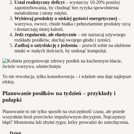
Ustal realistyczny deficyt
– wystarczy 10-20% poniżej
zapotrzebowania, by chudnąć bez ryzyka spowolnienia
metabolizmu i utraty mięśni.
Wybieraj produkty o niskiej gęstości energetycznej
–
warzywa, owoce, chude białka i pełnoziarniste produkty sycą
i dostarczają mniej kalorii.
Jedz regularnie, ale elastycznie
– nie narzucaj sztywnego
rozkładu posiłków, słuchaj swojego głodu i sytości.
Zadbaj o satysfakcję z jedzenia
– pozwól sobie na ulubione
smaki w małych ilościach, by uniknąć kompulsji.
To nie rewolucja, tylko konsekwencja – i właśnie ona daje najlepsze
efekty.
Planowanie posiłków na tydzień – przykłady i
pułapki
Planowanie to nie tylko sposób na oszczędność czasu, ale przede
wszystkim broń przeciwko impulsywnym decyzjom. Najczęstszy
błąd? Monotonia lub zbytni rygor, który prowadzi do zniechęcenia.
Dzień