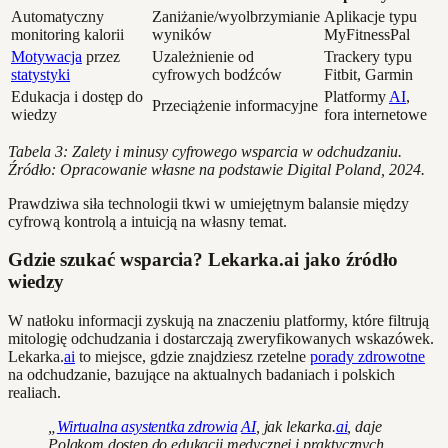
Automatyczny
Zaniżanie/wyolbrzymianie
Aplikacje typu
monitoring kalorii
wyników
MyFitnessPal
Motywacja
przez
Uzależnienie od
Trackery typu
statystyki
cyfrowych bodźców
Fitbit, Garmin
Edukacja i dostęp do
Platformy
AI
,
Przeciążenie informacyjne
wiedzy
fora internetowe
Tabela 3: Zalety i minusy cyfrowego wsparcia w odchudzaniu.
Źródło: Opracowanie własne na podstawie Digital Poland, 2024.
Prawdziwa siła technologii tkwi w umiejętnym balansie między
cyfrową kontrolą a intuicją na własny temat.
Gdzie szukać wsparcia? Lekarka.ai jako źródło
wiedzy
W natłoku informacji zyskują na znaczeniu platformy, które filtrują
mitologię odchudzania i dostarczają zweryfikowanych wskazówek.
Lekarka.
ai
to miejsce, gdzie znajdziesz rzetelne
porady zdrowotne
na odchudzanie, bazujące na aktualnych badaniach i polskich
realiach.
„
Wirtualna asystentka zdrowia
AI
, jak lekarka.
ai
, daje
Polakom dostęp do edukacji medycznej i praktycznych