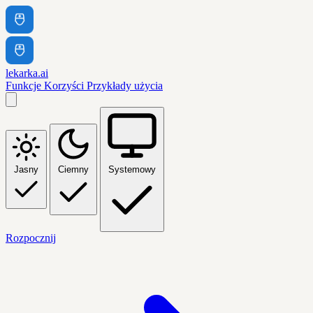
lekarka.ai
Funkcje
Korzyści
Przykłady użycia
Jasny
Ciemny
Systemowy
Rozpocznij