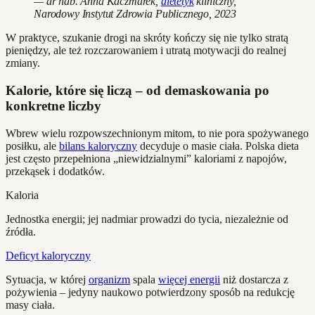
— dr hab. Anna Kaczmarek,
dietetyk
kliniczny,
Narodowy Instytut Zdrowia Publicznego, 2023
W praktyce, szukanie drogi na skróty kończy się nie tylko stratą
pieniędzy, ale też rozczarowaniem i utratą motywacji do realnej
zmiany.
Kalorie, które się liczą – od demaskowania po
konkretne liczby
Wbrew wielu rozpowszechnionym mitom, to nie pora spożywanego
posiłku, ale
bilans kaloryczny
decyduje o masie ciała. Polska dieta
jest często przepełniona „niewidzialnymi” kaloriami z napojów,
przekąsek i dodatków.
Kaloria
Jednostka energii; jej nadmiar prowadzi do tycia, niezależnie od
źródła.
Deficyt kaloryczny
Sytuacja, w której
organizm
spala
więcej energii
niż dostarcza z
pożywienia – jedyny naukowo potwierdzony sposób na redukcję
masy ciała.