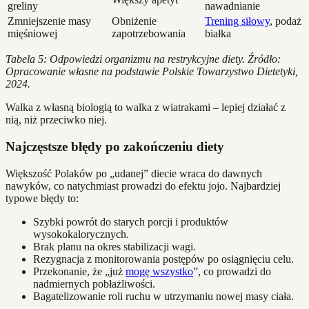
greliny
nawadnianie
Zmniejszenie masy
Obniżenie
Trening siłowy
, podaż
mięśniowej
zapotrzebowania
białka
Tabela 5: Odpowiedzi organizmu na restrykcyjne diety. Źródło:
Opracowanie własne na podstawie Polskie Towarzystwo Dietetyki,
2024.
Walka z własną biologią to walka z wiatrakami – lepiej działać z
nią, niż przeciwko niej.
Najczęstsze błędy po zakończeniu diety
Większość Polaków po „udanej” diecie wraca do dawnych
nawyków, co natychmiast prowadzi do efektu jojo. Najbardziej
typowe błędy to:
Szybki powrót do starych porcji i produktów
wysokokalorycznych.
Brak planu na okres stabilizacji wagi.
Rezygnacja z monitorowania postępów po osiągnięciu celu.
Przekonanie, że „już
mogę wszystko
”, co prowadzi do
nadmiernych pobłażliwości.
Bagatelizowanie roli ruchu w utrzymaniu nowej masy ciała.