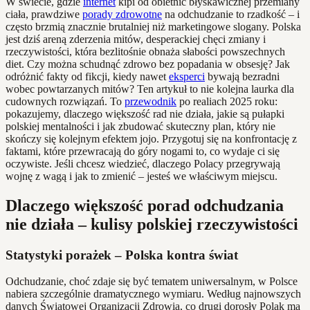
W świecie, gdzie
internet
kipi od obietnic błyskawicznej przemiany
ciała, prawdziwe
porady zdrowotne
na odchudzanie to rzadkość – i
często brzmią znacznie brutalniej niż marketingowe slogany. Polska
jest dziś areną zderzenia mitów, desperackiej chęci zmiany i
rzeczywistości, która bezlitośnie obnaża słabości powszechnych
diet. Czy można schudnąć zdrowo bez popadania w obsesję? Jak
odróżnić fakty od fikcji, kiedy nawet
eksperci
bywają bezradni
wobec powtarzanych mitów? Ten artykuł to nie kolejna laurka dla
cudownych rozwiązań. To
przewodnik
po realiach 2025 roku:
pokazujemy, dlaczego większość rad nie działa, jakie są pułapki
polskiej mentalności i jak zbudować skuteczny plan, który nie
skończy się kolejnym efektem jojo. Przygotuj się na konfrontację z
faktami, które przewracają do góry nogami to, co wydaje ci się
oczywiste. Jeśli chcesz wiedzieć, dlaczego Polacy przegrywają
wojnę z wagą i jak to zmienić – jesteś we właściwym miejscu.
Dlaczego większość porad odchudzania
nie działa – kulisy polskiej rzeczywistości
Statystyki porażek – Polska kontra świat
Odchudzanie, choć zdaje się być tematem uniwersalnym, w Polsce
nabiera szczególnie dramatycznego wymiaru. Według najnowszych
danych Światowej Organizacji Zdrowia, co drugi dorosły Polak ma