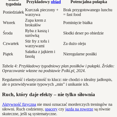
Przykładowy
obiad
Potencjalna pułapka
tygodnia
Kurczak pieczony +
Brak przygotowanego lunchu
Poniedziałek
warzywa
= fast food
Zupa krem z
Wtorek
Pominięcie białka
brokułów
Ryba z kaszą i
Środa
Słodki deser po obiedzie
surówką
Stir fry z tofu i
Czwartek
Za dużo oleju
warzywami
Sałatka z jajkiem i
Piątek
Nieregularne posiłki
fasolą
Tabela 4: Przykładowy tygodniowy plan posiłków i pułapki. Źródło:
Opracowanie własne na podstawie Polki.pl, 2024.
Regularność i elastyczność to klucz: nie chodzi o idealny jadłospis,
ale o przewidywanie typowych „min” i unikanie ich.
Ruch, który daje efekty – nie tylko siłownia
Aktywność fizyczna
nie musi oznaczać morderczych treningów na
siłowni. Ruch codzienny,
spacery
czy
jazda na rowerze
są równie
skuteczne, jeśli są systematyczne.