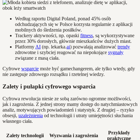
Według raportu Digital Poland, ponad 45% osób
odchudzających się w Polsce korzysta regularnie z aplikacji
mobilnych do śledzenia posiłków.
Trackery aktywności, np. opaski
fitness
, są wykorzystywane
przez 30% dorosłych, głównie mieszkańców dużych miast.
Platformy
AI
(np. lekarka.
ai
) pozwalają analizować
trendy
zdrowotne i szybciej reagować na niepokojące
sygnały
związane z masą ciała.
Cyfrowe
wsparcie
może być gamechangerem, ale tylko wtedy, gdy
nie zastępuje zdrowego rozsądku i rzetelnej wiedzy.
Zalety i pułapki cyfrowego wsparcia
Cyfrowa rewolucja niesie ze sobą zarówno ogromne możliwości,
jak i zagrożenia. Z jednej strony mamy dostęp do natychmiastowych
analiz, motywujących powiadomień i statystyk. Z drugiej – ryzyko
obsesji,
uzależnienia
od technologii i utraty umiejętności słuchania
własnego ciała.
Przykłady
Zalety technologii
Wyzwania i zagrożenia
praktyczne