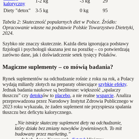
1-2 kg
-3 kg
29
kaloryczny
Diety "detox"
3-5 kg
0 kg
95
Tabela 2: Skuteczność popularnych diet w Polsce. Źródło:
Opracowanie własne na podstawie Polskie Towarzystwo Dietetyki,
2024.
Szybko nie znaczy skutecznie. Każda dieta ignorująca podstawy
fizjologii i psychologii skazana jest na porażkę – co potwierdzają
zarówno dane, jak i doświadczenie setek tysięcy Polaków.
Magiczne suplementy – co mówią badania?
Rynek suplementów na odchudzanie rośnie z roku na rok, a Polacy
wydają miliardy złotych na preparaty obiecujące
szybkie efekty
.
Jednak badania naukowe są bezlitosne: większość „spalaczy
tłuszczu” czy
detoks
ów to
placebo
, a nie realne
wsparcie
. Analiza
przeprowadzona przez Narodowy Instytut Zdrowia Publicznego w
2023 roku wykazała, że żaden suplement nie przyspiesza spalania
tłuszczu bez deficytu kalorycznego.
„Nie istnieje skuteczny suplement diety na odchudzanie,
który działa bez zmiany nawyków żywieniowych. To mit
budowany przez marketing.”